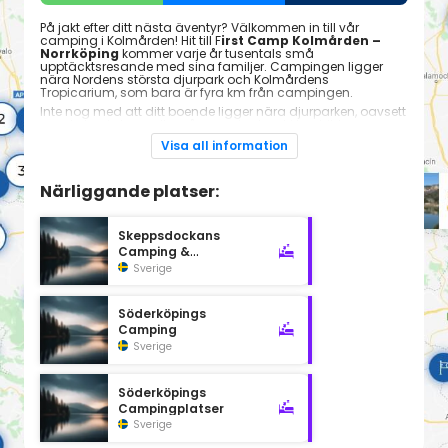
På jakt efter ditt nästa äventyr? Välkommen in till vår
camping i Kolmården! Hit till F
irst Camp Kolmården –
Norrköping
kommer varje år tusentals små
upptäcktsresande med sina familjer. Campingen ligger
nära Nordens största djurpark och Kolmårdens
Tropicarium, som bara är fyra km från campingen.
Inte nog med att ditt boende ligger nära djurparken, oavsett
om du bor i stuga eller på campingtomt i husbil, husvagn
eller tält, så finns många roliga aktiviteter för alla på
Visa all information
campingen. Miljön vid den vackra Bråviken, med
barnvänlig strand och brygga, är perfekt för avkoppling eller
varför inte hyra cykel för upptäcktsfärder i de vackra
Närliggande platser:
omgivningarna?
Vill ni ta en utflykt finns Tom Tits Experiment, häftiga
hällristningar och Stegeborgs Slottsruin en biltur bort, missa
inte detta när du bor med oss i Kolmården.
Skeppsdockans
Camping &
Välkommen!
Vandrarhem
Sverige
Söderköpings
Camping
Sverige
Söderköpings
Campingplatser
Sverige