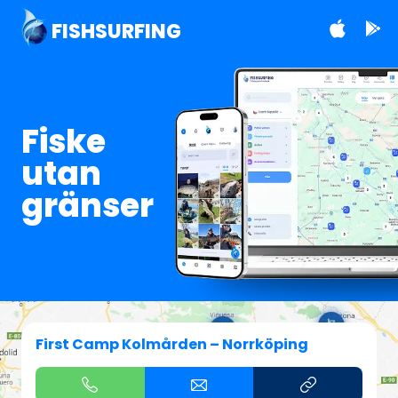
FISHSURFING
Fiske
utan
gränser
First Camp Kolmården – Norrköping