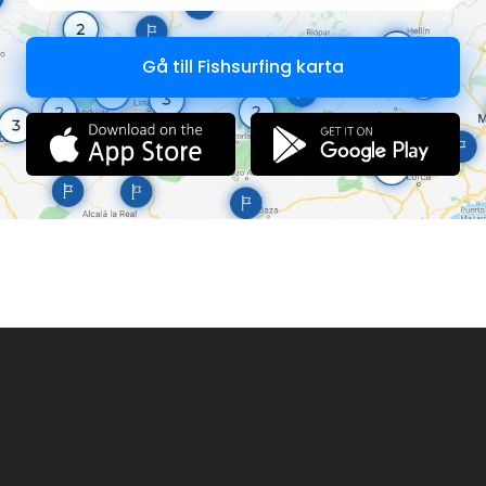
Gå till Fishsurfing karta