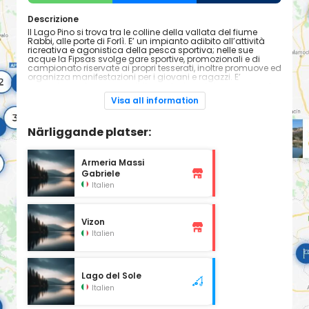
Descrizione
Il Lago Pino si trova tra le colline della vallata del fiume
Rabbi, alle porte di Forlì. E’ un impianto adibito all’attività
ricreativa e agonistica della pesca sportiva; nelle sue
acque la Fipsas svolge gare sportive, promozionali e di
campionato riservate ai propri tesserati, inoltre promuove ed
organizza manifestazioni per i giovani e ragazzi. E’
comodamente raggiungibile anche in autobus, per questo
motivo è facilmente fruibile da tutti coloro che non hanno la
Visa all information
possibilità di muoversi con mezzi propri.
Nelle sue acque, non molto profonde, sono presenti
numerose specie ittiche: carpe, carassi, alborelle, gardons,
Närliggande platser:
pesci gatto, cavedani, barbi, tinche, anguille, scardole,
breme e amur.
E’ una grande opportunità per passare attimi di relax con
Armeria Massi
una spesa simbolica o per mettere alla prova le proprie
Gabriele
capacità confrontandosi con altri pescatori in un ambiente
naturale e tranquillo.
Italien
Catture possibili
Vizon
Carassio
Carpa erbivora
Italien
Carpa
Alborella
Rutilo Gardons
Cavedano
Lago del Sole
Scardola europea
Pesce gatto
Italien
Tinca
Barbo europeo