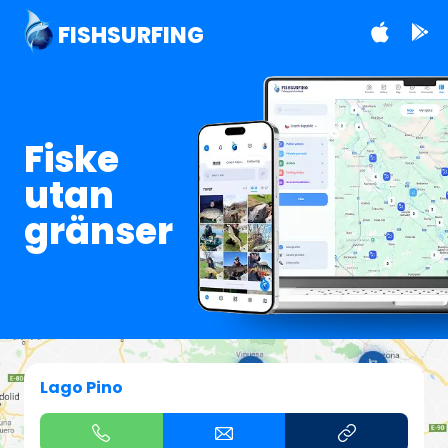
FISHSURFING
Fiske
utan
gränser
Lago Pino