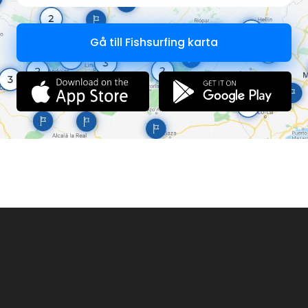
Breme
Tecniche di pesca
Pesca a fondo
Pesca all' inglese
Gå till Fishsurfing karta
Feeder/Ledgering
Pesca con la roubaisienne
Carp-fishing
Spinning da Barca
Spinning al Piede
Informazioni
Obbligo di Tessera Federale:
SI
Attrezzato per diversamente abili:
NO
Tesserati subito
Regolamento interno
Il regolamento si trova sulle tabelle all'interno del Lago.
Contatti / Rilascio Permessi
Per avere informazioni sul rilascio dei permessi si può
contattare la famiglia Magnani (Tel. 349 2241120).