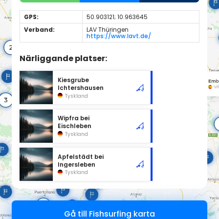
GPS:
50.903121; 10.963645
Verband:
LAV Thüringen
https://www.lavt.de/
Närliggande platser:
Kiesgrube
Ichtershausen
Tyskland
Wipfra bei
Eischleben
Tyskland
Apfelstädt bei
Ingersleben
Tyskland
Gå till Fishsurfing karta