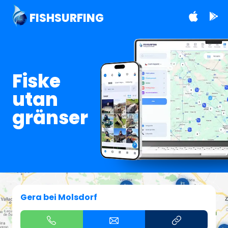
FISHSURFING
Fiske
utan
gränser
Gera bei Molsdorf