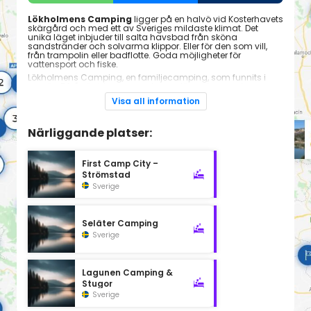
Lökholmens Camping
ligger på en halvö vid Kosterhavets
skärgård och med ett av Sveriges mildaste klimat. Det
unika läget inbjuder till salta havsbad från sköna
sandstränder och solvarma klippor. Eller för den som vill,
från trampolin eller badflotte. Goda möjligheter för
vattensport och fiske.
Lökholmens Camping, en familjecamping, som funnits i
mer än 50 år, är idag en modern anläggning med
nybyggd, miljöanpassad servicebyggnad, kiosk/butik på
Visa all information
platsen och en mindre servering. Välutrustad lekplats för
barnen.
Här finns förutom bad och vattensport möjlighet att spela
Närliggande platser:
tennis på nyasfalterad tennisbana, spela minigolf eller
volleyboll på stranden. Sköna naturpromenader och
jogging rundor är ett naturligt inslag.
First Camp City –
Nära till Strömstad, Norge och utflyktsmål som Kosterhavets
Strömstad
Nationalpark, Nordby – Nordens största Shoppingcenter,
Strömstads räkfester, Dynekilens Golfbana, Vitlycke
Sverige
Hällristnings museum och många andra intressanta
platser och upplevelser.
Seläter Camping
Sverige
Lagunen Camping &
Stugor
Sverige