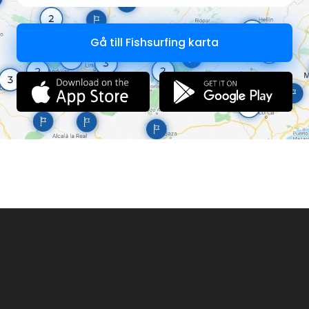
Gå till Fishsurfing karta