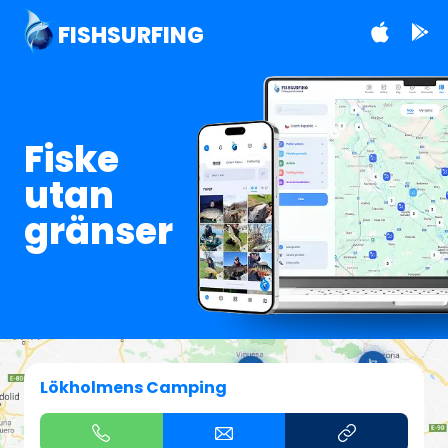
FISHSURFING
Fiske
utan
gränser
Lökholmens Camping