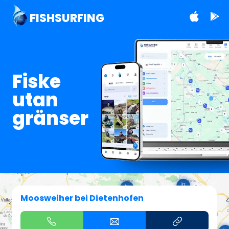
FISHSURFING
Fiske
utan
gränser
Moosweiher bei Dietenhofen