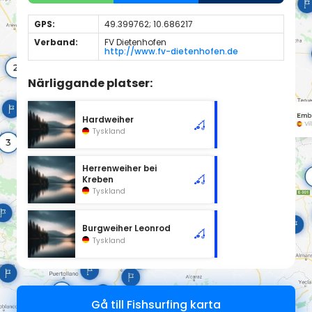
GPS:
49.399762; 10.686217
Verband:
FV Dietenhofen
http://www.fv-dietenhofen.de
Närliggande platser:
Hardweiher
Tyskland
Herrenweiher bei
Kreben
Tyskland
Burgweiher Leonrod
Tyskland
Gå till Fishsurfing karta