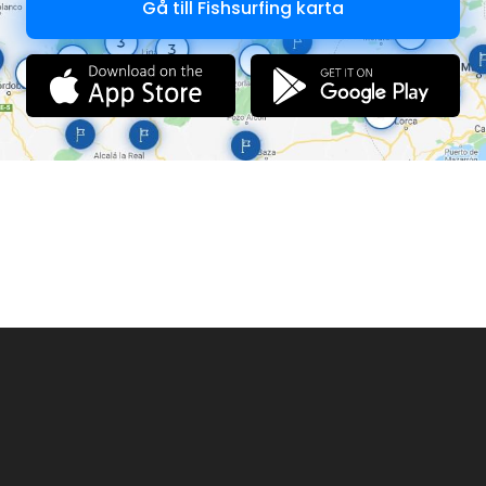
Gå till Fishsurfing karta