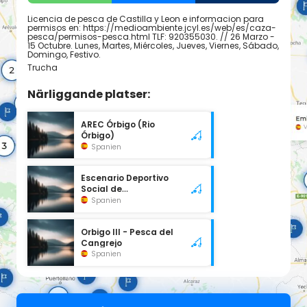
Licencia de pesca de Castilla y Leon e informacion para
permisos en: https://medioambiente.jcyl.es/web/es/caza-
pesca/permisos-pesca.html TLF: 920355030. // 26 Marzo -
15 Octubre. Lunes, Martes, Miércoles, Jueves, Viernes, Sábado,
Domingo, Festivo.
Trucha
Närliggande platser:
AREC Órbigo (Rio
Órbigo)
Spanien
Escenario Deportivo
Social de
Salmónidos Santa
Spanien
Marina del Rey.
Orbigo III - Pesca del
Cangrejo
Spanien