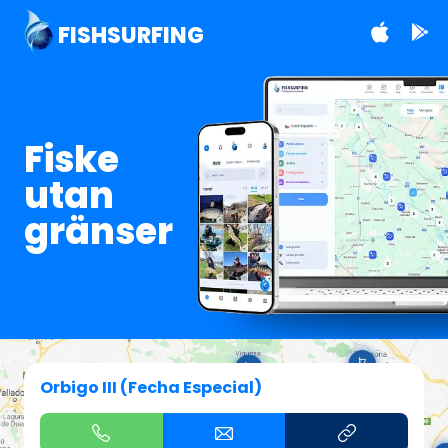
FISHSURFING
Fiske
utan
gränser
Orbigo III (Fecha Especial)