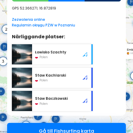
GPS
52.366271; 16.872819
Zezwolenia online
Regulamin okręgu PZW w Poznaniu
Närliggande platser:
Łowisko Szachty
Polen
Staw Kachlarski
Polen
Staw Baczkowski
Polen
Gå till Fishsurfing karta