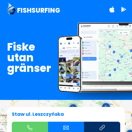
FISHSURFING
Fiske
utan
gränser
Staw ul. Leszczyńska