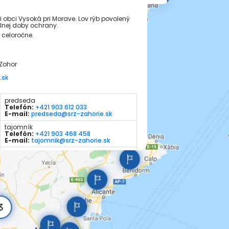
i obci Vysoká pri Morave. Lov rýb povolený
lnej doby ochrany.
 celoročne.
 Zohor
.sk
predseda
Telefón:
+421 903 612 033
E-mail:
predseda@srz-zahorie.sk
tajomník
Telefón:
+421 903 468 458
E-mail:
tajomnik@srz-zahorie.sk
rybársky hospodár
Telefón:
+421 903 444 412
E-mail:
hospodar@srz-zahorie.sk