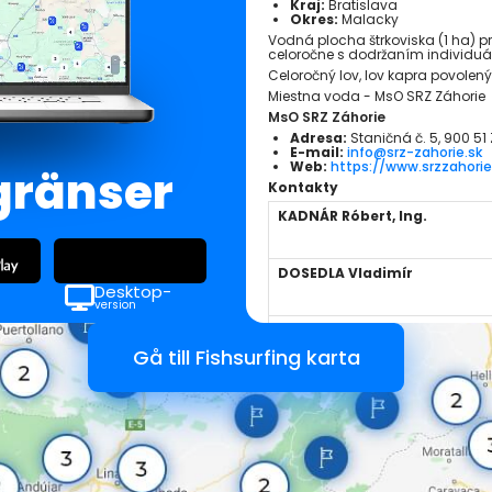
Kraj:
Bratislava
Okres:
Malacky
Vodná plocha štrkoviska (1 ha) pr
celoročne s dodržaním individuá
Celoročný lov, lov kapra povolený
Miestna voda - MsO SRZ Záhorie
MsO SRZ Záhorie
Adresa:
Staničná č. 5, 900 51
E-mail:
info@srz-zahorie.sk
Web:
https://www.srzzahorie
gränser
Kontakty
KADNÁR Róbert, Ing.
DOSEDLA Vladimír
Desktop-
version
MÜLLER Roman, DiS.art.
Gå till Fishsurfing karta
Närliggande platser:
Štrkovisko Štvorec
Slovakien