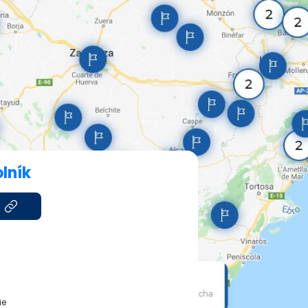
lník
ie