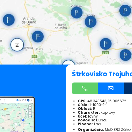
Štrkovisko Trojuho
GPS:
48.343543; 16.906672
Číslo:
1-1090-1-1
Oblasť:
B
Charakter:
kaprový
Účel:
lovný
Povodie:
Dunaj
Plocha:
1 ha
Organizácia:
MsO SRZ Záhor