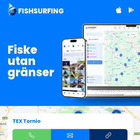
FISHSURFING
Fiske
utan
gränser
TEX Tornio