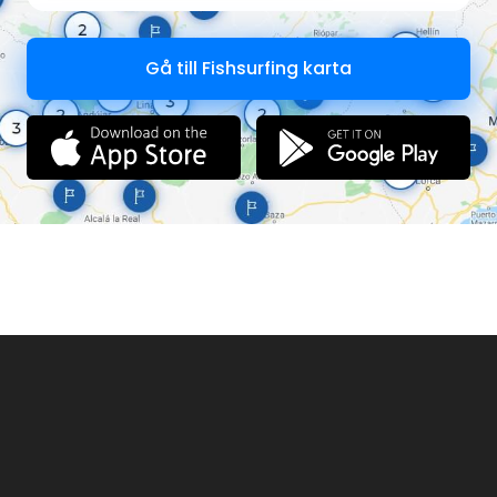
Gå till Fishsurfing karta