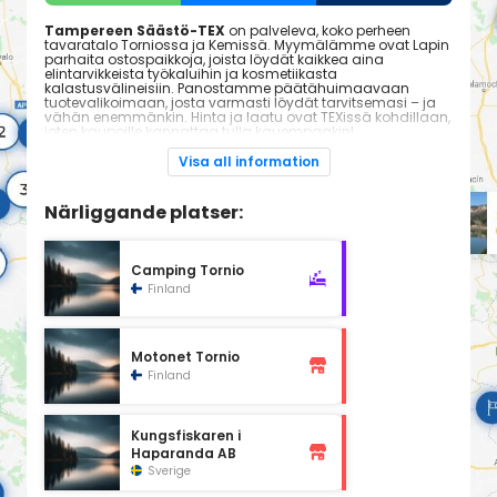
Tampereen Säästö-TEX
on palveleva, koko perheen
tavaratalo Torniossa ja Kemissä. Myymälämme ovat Lapin
parhaita ostospaikkoja, joista löydät kaikkea aina
elintarvikkeista työkaluihin ja kosmetiikasta
kalastusvälineisiin. Panostamme päätähuimaavaan
tuotevalikoimaan, josta varmasti löydät tarvitsemasi – ja
vähän enemmänkin. Hinta ja laatu ovat TEXissä kohdillaan,
joten kaupoille kannattaa tulla kauempaakin!
Aukioloajat
Visa all information
Maanantai: 8:00 - 20:00
Tiistai: 8:00 - 20:00
Keskiviikko: 8:00 - 20:00
Närliggande platser:
Torstai: 8:00 - 20:00
Perjantai: 8:00 - 20:00
Lauantai: 8:00 - 20:00
Sunnuntai: 10:00 - 20:00
Camping Tornio
Finland
Motonet Tornio
Finland
Kungsfiskaren i
Haparanda AB
Sverige