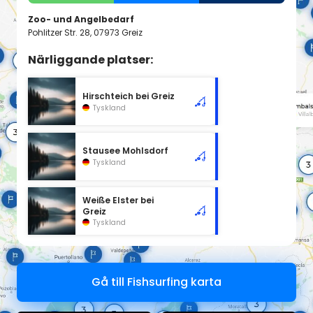
Zoo- und Angelbedarf
Pohlitzer Str. 28, 07973 Greiz
Närliggande platser:
Hirschteich bei Greiz
Tyskland
Stausee Mohlsdorf
Tyskland
Weiße Elster bei
Greiz
Tyskland
Gå till Fishsurfing karta