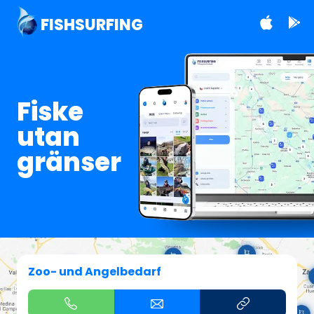
FISHSURFING
Fiske
utan
gränser
Zoo- und Angelbedarf