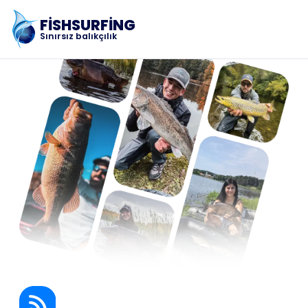
FISHSURFING
Sınırsız balıkçılık
Kayıt
Ev
Blog
Uygulama hakkında
Fishsurfing