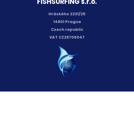
FISH­SURFING s.r.o.
Hráského 2231/25
14801 Prague
Czech republic
VAT CZ28709047