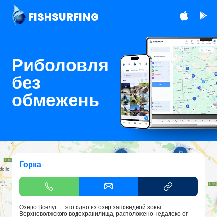
FISHSURFING
Риболовля
без
обмежень
Горка
Озеро Вселуг — это одно из озер заповедной зоны
Верхневолжского водохранилища, расположено недалеко от