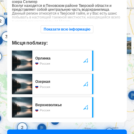
озера Селигер
Вселуг находится в Пеновском районе Тверской области и
представляет собой центральную часть водохранилища.
Данный регион относится к Тверской тайге, и у Вас есть шанс
побывать в настоящей таежной местности, находящейся всего
в нескольких часах езды от Москвы.
Вселуг – чистейшее озеро и славится большим разнообразием
рыбы. А в прилегающих лесах растет даже таежная морошка.
Показати всю інформацію
На озере есть остров Зосима и Савватия Соловецких, на нем в
1997 году был возведен деревянный храм на месте
разрушенного в советские времена монастыря.
Місця поблизу:
Орлинка
Россия
Озерная
Россия
Верхневолжье
Россия