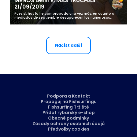
MENOS GENTE, MÁS TRUCHAS
21/09/2019
Pues sí, hoy lo he comprobado una vez más, en cuanto a
mediados de septiembre desaparecen los numerosos
pescadores de verano, sean de fuera o sean del pueblo,
salen las truchas de debajo de las...
Načíst další
Podpora a Kontakt
Propaguj na Fishsurfingu
Fishsurfing Tržiště
Přidat rybářský e-shop
Obecné podmínky
Zásady ochrany osobních údajů
Předvolby cookies