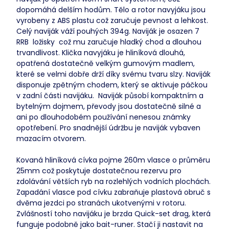
dopomáhá delším hodům. Tělo a rotor navyjáku jsou
vyrobeny z ABS plastu což zaručuje pevnost a lehkost.
Celý naviják váží pouhých 394g. Naviják je osazen 7
RRB ložisky což mu zaručuje hladký chod a dlouhou
trvandlivost. Klička navyjáku je hliníková dlouhá,
opatřená dostatečně velkým gumovým madlem,
které se velmi dobře drží díky svému tvaru slzy. Naviják
disponuje zpětným chodem, který se aktivuje páčkou
v zadní části navijáku. Naviják působí kompaktním a
bytelným dojmem, převody jsou dostatečně silné a
ani po dlouhodobém používání nenesou známky
opotřebení. Pro snadnější údržbu je naviják vybaven
mazacím otvorem.
Kovaná hliníková cívka pojme 260m vlasce o průměru
25mm což poskytuje dostatečnou rezervu pro
zdolávání větších ryb na rozlehlých vodních plochách.
Zapadání vlasce pod cívku zabraňuje plastová obruč s
dvěma jezdci po stranách ukotvenými v rotoru.
Zvlášností toho navijáku je brzda Quick-set drag, která
funguje podobně jako bait-runer. Stačí ji nastavit na