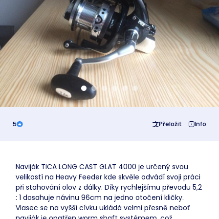
Business
5
Přeložit
Info
Naviják TICA LONG CAST GLAT 4000 je určený svou
velikostí na Heavy Feeder kde skvěle odvádí svoji práci
při stahování olov z dálky. Díky rychlejšímu převodu 5,2
: 1 dosahuje návinu 96cm na jedno otočení kličky.
Vlasec se na vyšší cívku ukládá velmi přesně neboť
naviják je opatřen worm shaft systémem, což