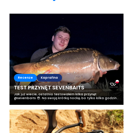
Recenze
Kaprařina
TEST PRZYNĘT SEVENBAITS
Jak już wiecie, ostatnio testowałem kilka przynęt
@sevenbaits 😎. Na swoją krótką nockę, bo tylko kilka godzin
(od 22:00 do 8:00) zabrałem 2 smaki kulek pop-up z serii
„Hobby Line” (Vanilia &...