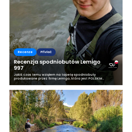
Recenze
Přívlač
Recenzja spodniobutów Lemigo
997
Jakiś czas temu wziąłem na tapetę spodniobuty
produkowane przez firmę Lemigo, która jest POLSKIM
producentem. Postanowiłem sprawdzić je pod względem
komfortu i jakości, aby móc się podzielić swoją...