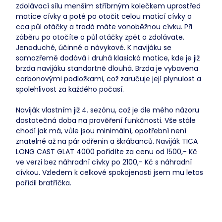
zdolávací sílu menším stříbrným kolečkem uprostřed
matice cívky a poté po otočit celou maticí cívky o
cca půl otáčky a tradá máte vonoběžnou cívku. Při
záběru po otočíte o půl otáčky zpět a zdolávate.
Jenoduché, účinné a návykové. K navijáku se
samozřemě dodává i druhá klasická matice, kde je již
brzda navijáku standartně dlouhá. Brzda je vybavena
carbonovými podložkami, což zaručuje její plynulost a
spolehlivost za každého počasí.
Naviják vlastním již 4. sezónu, což je dle mého názoru
dostatečná doba na prověření funkčnosti. Vše stále
chodí jak má, vůle jsou minimální, opotřební není
znatelné až na pár odřenin a škrábanců. Naviják TICA
LONG CAST GLAT 4000 pořídíte za cenu od 1500,- Kč
ve verzi bez náhradní cívky po 2100,- Kč s náhradní
cívkou. Vzledem k celkové spokojenosti jsem mu letos
pořídil bratříčka.