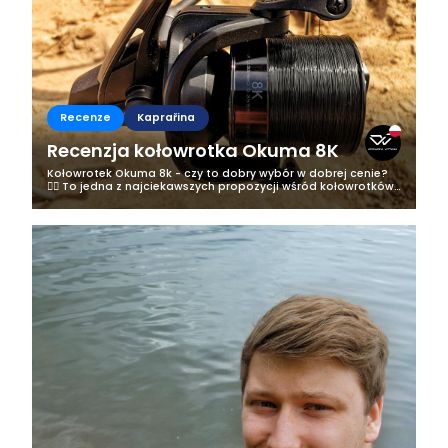
Recenze
Kaprařina
Recenzja kołowrotka Okuma 8K
Kołowrotek Okuma 8k - czy to dobry wybór w dobrej cenie?
🤷‍♂️ To jedna z najciekawszych propozycji wśród kołowrotków
karpiowych, która dodatkowo może zaskoczyć swoją
niewygórowaną ceną....