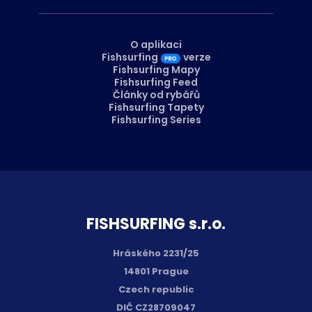
O aplikaci
Fishsurfing
verze
Fishsurfing Mapy
Fishsurfing Feed
Články od rybářů
Fishsurfing Tapety
Fishsurfing Series
FISH­SURFING s.r.o.
Hráského 2231/25
14801 Prague
Czech republic
DIČ CZ28709047