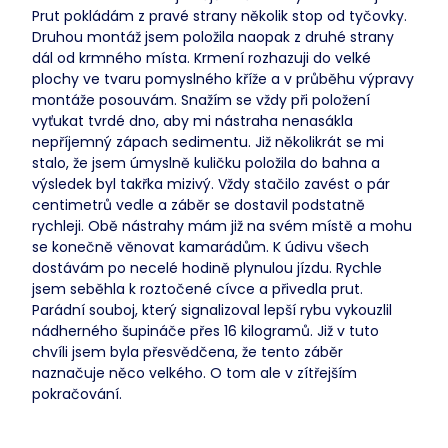
Prut pokládám z pravé strany několik stop od tyčovky.
Druhou montáž jsem položila naopak z druhé strany
dál od krmného místa. Krmení rozhazuji do velké
plochy ve tvaru pomyslného kříže a v průběhu výpravy
montáže posouvám. Snažím se vždy při položení
vyťukat tvrdé dno, aby mi nástraha nenasákla
nepříjemný zápach sedimentu. Již několikrát se mi
stalo, že jsem úmyslně kuličku položila do bahna a
výsledek byl takřka mizivý. Vždy stačilo zavést o pár
centimetrů vedle a záběr se dostavil podstatně
rychleji. Obě nástrahy mám již na svém místě a mohu
se konečně věnovat kamarádům. K údivu všech
dostávám po necelé hodině plynulou jízdu. Rychle
jsem seběhla k roztočené cívce a přivedla prut.
Parádní souboj, který signalizoval lepší rybu vykouzlil
nádherného šupináče přes 16 kilogramů. Již v tuto
chvíli jsem byla přesvědčena, že tento záběr
naznačuje něco velkého. O tom ale v zítřejším
pokračování.