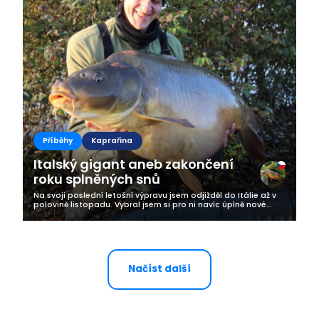
Příběhy
Kaprařina
Italský gigant aneb zakončení
roku splněných snů
Na svoji poslední letošní výpravu jsem odjížděl do Itálie až v
polovině listopadu. Vybral jsem si pro ni navíc úplně nové
jezero, na kterém jsem nikdy předtím nerybařil. Lov kaprů v
zemi gurmánů a...
Načíst další