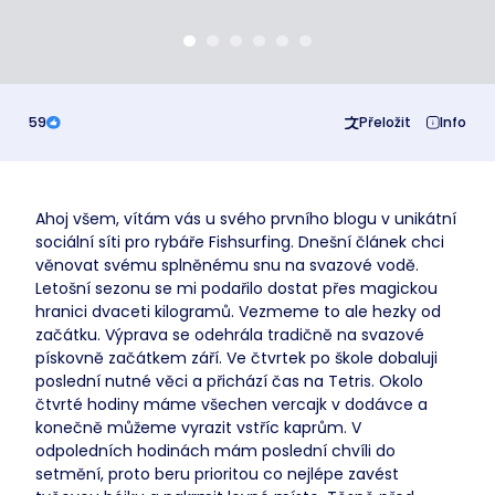
59
Přeložit
Info
Ahoj všem, vítám vás u svého prvního blogu v unikátní
sociální síti pro rybáře Fishsurfing. Dnešní článek chci
věnovat svému splněnému snu na svazové vodě.
Letošní sezonu se mi podařilo dostat přes magickou
hranici dvaceti kilogramů. Vezmeme to ale hezky od
začátku. Výprava se odehrála tradičně na svazové
pískovně začátkem září. Ve čtvrtek po škole dobaluji
poslední nutné věci a přichází čas na Tetris. Okolo
čtvrté hodiny máme všechen vercajk v dodávce a
konečně můžeme vyrazit vstříc kaprům. V
odpoledních hodinách mám poslední chvíli do
setmění, proto beru prioritou co nejlépe zavést