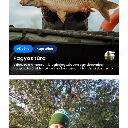
Příběhy
Kaprařina
Fagyos túra
Sziasztok! A mostani blogbejegyzésben egy decemberi
horgásztúráról fogok nektek beszámolni! Minden évben záró
horgászatként ellátogatunk
csapattársaimmal/ismerőseimmel egy olyan vízre, ahol jó...