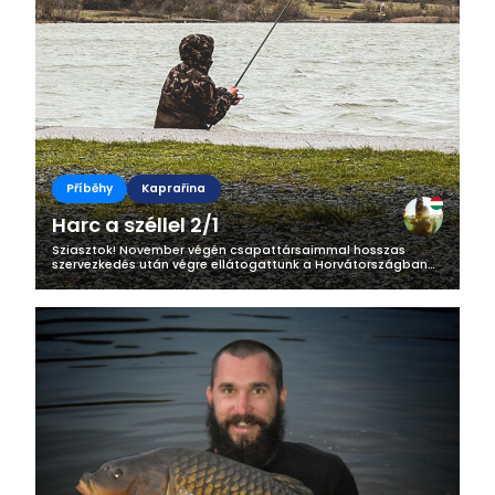
Příběhy
Kaprařina
Harc a széllel 2/1
Sziasztok! November végén csapattársaimmal hosszas
szervezkedés után végre ellátogattunk a Horvátországban
található Tribalj-i víztározóra. Igyekeztünk minél több
információt begyűjteni a tóval...