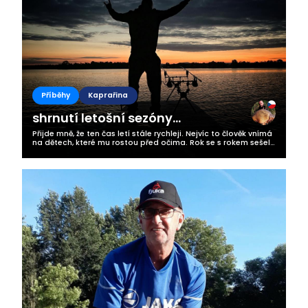
Příběhy
Kaprařina
shrnutí letošní sezóny...
Přijde mně, že ten čas letí stále rychleji. Nejvíc to člověk vnímá
na dětech, které mu rostou před očima. Rok se s rokem sešel
a máme tady opět svátky vánoční. Sezóna utekla jako voda.
Vidím to...