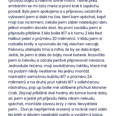
tyčovou bójku a nakrmit lovné místo. Těsně před
smrkáním se mi tato meta a první krok k úspěchu
povedl. Byla jsem spokojena a s přípravou ostatního
vybavení jsem si dala na čas. Není kam spěchat, kapři
mají čas na krmení, čekala jsem záběr následující den,
jelikož vnadím docela dost. Na první zavážku jsem si
připravila přibližně 3 kila boilie B17 a k tomu 2 kila Red
Halibut pelet o průměru 20 milimetrů. V klidu jsem si
rozbalila brolly a vyrovnala do něj všechen vercajk.
Pískovnu obklopila tma a mlha, že by se dala krájet.
Ještě, že jsem si dala do bójky nové baterie. Rozsvítila
jsem si čelovku a začala pečlivě připravovat návazce.
Jednoduše řečeno, moji osvědčenou taktiku, která mě
na podzim nikdy nezklame. Na jednu montáž
nastražím samotnou kuličku B17 o průměru 24
milimetrů a na druhý prut taktéž B17 s odlehčenou
nástrahou, pop up boilie mé oblíbené příchuti Monster
Crab. Zbývají přibližně dvě hodiny do konce lovné doby,
ač jsem si ještě při příjezdu řekla, nikam nebudu
spěchat, montáže zavezu brzy z rána. Nevydržela
jsem… Člun je nepříjemně orosený a na krok není vidět.
Na břeh si dávám nejsilnější světlo a vyrážím k bójce.