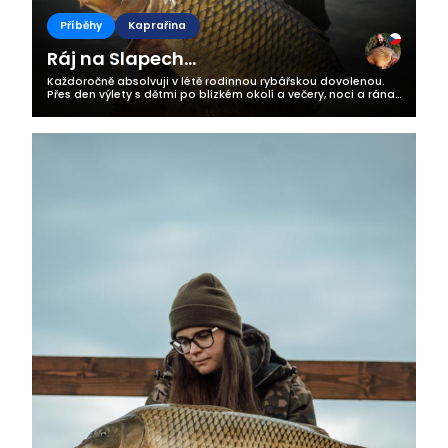
Příběhy
Kaprařina
Ráj na Slapech...
Každoročně absolvuji v létě rodinnou rybářskou dovolenou.
Přes den výlety s dětmi po blízkém okolí a večery, noci a rána
patří rybám. Po každé takové dovolené bych potřeboval
ještě jednu na...