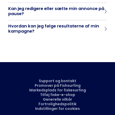
Når kampagnen er indsendt, bliver annoncen normalt godkendt
Kan jeg redigere eller sætte min annonce på
inden for 24 timer.
pause?
Ja, i Business Manager kan du til enhver tid redigere, sætte på
Hvordan kan jeg følge resultaterne af min
pause eller genstarte din annonce - så du har fuld kontrol over
dit budget.
kampagne?
Alle statistikker, visninger, klik og kampagnepræstationer kan
findes direkte i Fishsurfing Business Manager. Så du kan se,
hvordan din annonce klarer sig i realtid.
Support og kontakt
Promover på Fishsurfing
Markedsplads for fiskesurfing
Tilføj fiske-e-shop
Generelle vilkår
Fortrolighedspolitik
Indstillinger for cookies