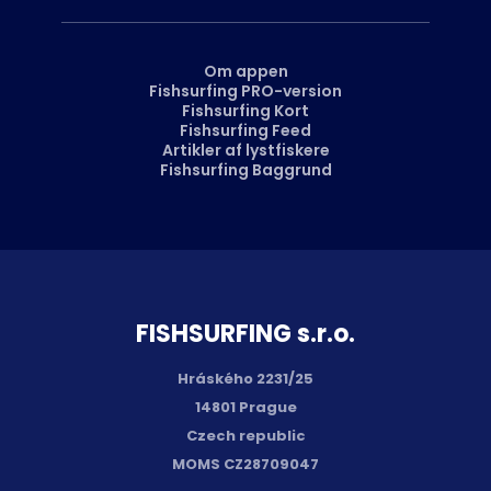
Om appen
Fishsurfing PRO-version
Fishsurfing Kort
Fishsurfing Feed
Artikler af lystfiskere
Fishsurfing Baggrund
FISH­SURFING s.r.o.
Hráského 2231/25
14801 Prague
Czech republic
MOMS CZ28709047