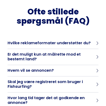
Ofte stillede
spørgsmål (FAQ)
Hvilke reklameformater understøtter du?
PNG-, JPEG- eller MP4-video i op til 15 sekunder.
Er det muligt kun at målrette mod et
bestemt land?
Ja, annoncering kan begrænses til udvalgte lande.
Hvem vil se annoncen?
Aktive brugere af Fishsurfing-appen - fiskere fra hele verden, i
Skal jeg være registreret som bruger i
henhold til din målretning.
Fishsurfing?
Nej, du skal bare tilmelde dig direkte til Fishsurfing Business
Hvor lang tid tager det at godkende en
Manager, hvor du kan oprette en virksomhedskonto og
administrere dine kampagner selvstændigt.
annonce?