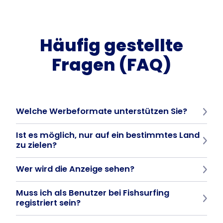
Häufig gestellte
Fragen (FAQ)
Welche Werbeformate unterstützen Sie?
PNG, JPEG oder MP4-Video bis zu 15 Sekunden.
Ist es möglich, nur auf ein bestimmtes Land
zu zielen?
Ja, die Werbung kann auf bestimmte Länder beschränkt werden.
Wer wird die Anzeige sehen?
Aktive Nutzer der Fishsurfing-App - Angler aus der ganzen Welt,
Muss ich als Benutzer bei Fishsurfing
je nach Zielsetzung.
registriert sein?
Nein. Melden Sie sich einfach direkt beim Fishsurfing Business