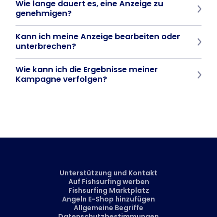
Wie lange dauert es, eine Anzeige zu
Manager an, wo Sie ein Geschäftskonto erstellen und Ihre
Kampagnen selbständig verwalten können.
genehmigen?
Sobald die Kampagne eingereicht ist, wird die Anzeige in der
Kann ich meine Anzeige bearbeiten oder
Regel innerhalb von 24 Stunden genehmigt.
unterbrechen?
Ja. Im Business Manager können Sie Ihre Anzeige jederzeit
Wie kann ich die Ergebnisse meiner
bearbeiten, pausieren oder neu starten - so haben Sie die volle
Kontrolle über Ihr Budget.
Kampagne verfolgen?
Alle Statistiken, Impressionen, Klicks und Kampagnenleistungen
können direkt im Fishsurfing Business Manager eingesehen
werden. So können Sie in Echtzeit sehen, wie Ihre Anzeige
funktioniert.
Unterstützung und Kontakt
Auf Fishsurfing werben
Fishsurfing Marktplatz
Angeln E-Shop hinzufügen
Allgemeine Begriffe
Datenschutzbestimmungen