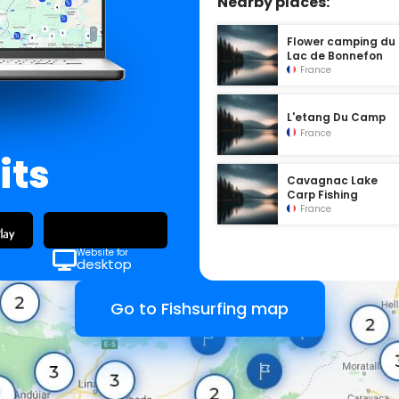
Nearby places:
Flower camping du
Lac de Bonnefon
France
L'etang Du Camp
France
its
Cavagnac Lake
Carp Fishing
France
Website for
desktop
Go to Fishsurfing map