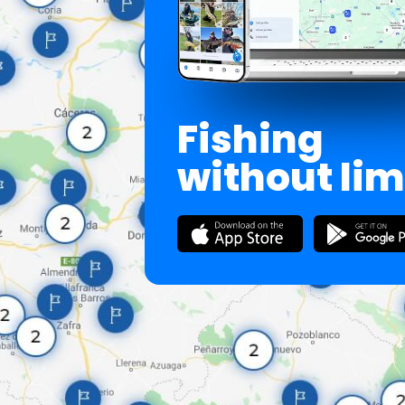
Fishing
without lim