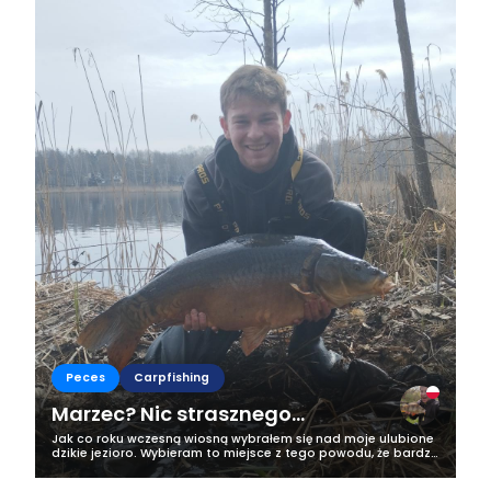
Peces
Carpfishing
Marzec? Nic strasznego...
Jak co roku wczesną wiosną wybrałem się nad moje ulubione
dzikie jezioro. Wybieram to miejsce z tego powodu, że bardzo
szybko mogę się znaleźć na moim stanowisku natomiast
druga sprawa to, że...