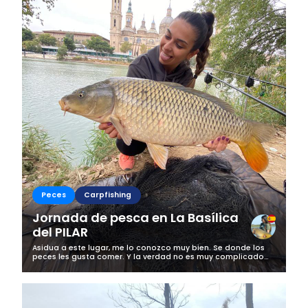
Peces
Carpfishing
Jornada de pesca en La Basílica
del PILAR
Asidua a este lugar, me lo conozco muy bien. Se donde los
peces les gusta comer. Y la verdad no es muy complicado
pero desde luego, hay que pasar muchos días y horas para
llegar a conocerlo. Así...