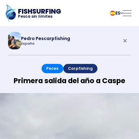
FISHSURFING
ES
Pesca sin límites
Registro
български
Norsk
Pedro Pescarpfishing
España
Čeština
Polski
Dansk
Português
Inicio
Deutsch
Românesc
Peces
Carpfishing
English
Pусский
Español
Slovenčina
Blog
Primera salida del año a Caspe
Français
Suomalainen
Italiano
Svenska
Acerca de la
Magyar
Türk
Nederlands
Українська
aplicación
Fishsurfing