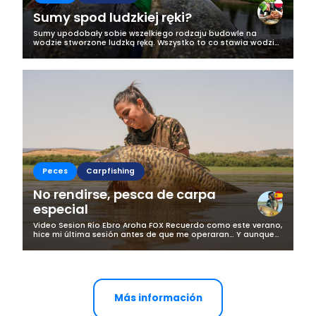
Sumy spod ludzkiej ręki?
Sumy upodobały sobie wszelkiego rodzaju budowle na
wodzie stworzone ludzką ręką. Wszystko to co stawia wodzie
opór, stwarza hałas przyciąga uwagę ciekawskich sumów.
Mosty są jednymi z najbardziej...
Peces
Carpfishing
No rendirse, pesca de carpa
especial
Video Sesion Río Ebro Aroha FOX Recuerdo como este verano,
hice mi última sesión antes de que me operaran… Y aunque
ya llevaba bastante tiempo sin poder pescar en
condiciones, por que mi lesión en...
Más información