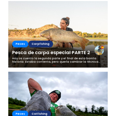
Peces
Carpfishing
Pesca de carpa especial PARTE 2
Hoy os cuento la segunda parte y el final de esta bonita
historia. Estaba contenta, pero quería cambiar la técnica
quería más peces. Y decidí cebar más… Recuerdo que
acababa de comer, eran las 3 o...
Peces
Catfishing