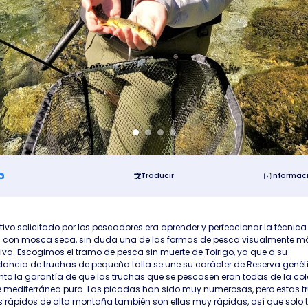
Traducir
Informac
etivo solicitado por los pescadores era aprender y perfeccionar la técnica
 con mosca seca, sin duda una de las formas de pesca visualmente m
iva. Escogimos el tramo de pesca sin muerte de Toirigo, ya que a su
ancia de truchas de pequeña talla se une su carácter de Reserva genét
nto la garantía de que las truchas que se pescasen eran todas de la col
pe mediterránea pura. Las picadas han sido muy numerosas, pero estas t
s rápidos de alta montaña también son ellas muy rápidas, así que solo 