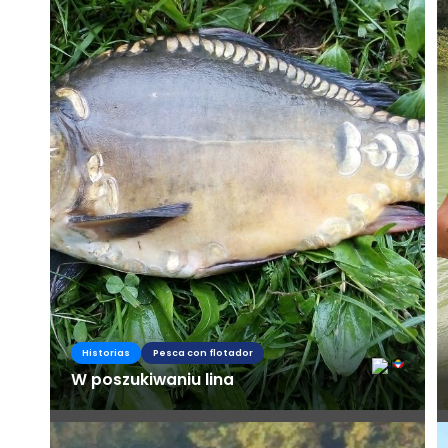
Historias
Pesca con flotador
W poszukiwaniu lina