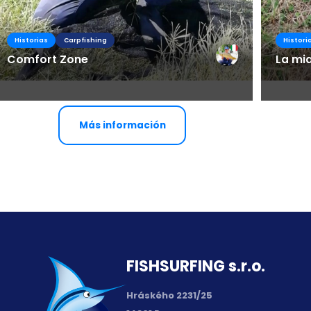
Historias
Carpfishing
Histori
Comfort Zone
La mi
Más información
FISH­SURFING s.r.o.
Hráského 2231/25