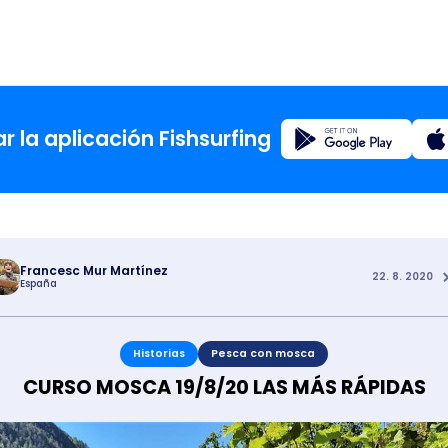
Registro
 la aplicación Fishsurfing
Inicio
Blog
Francesc Mur Martínez
22. 8. 2020
España
Acerca d
Historias
Pesca con mosca
Fishsur
CURSO MOSCA 19/8/20 LAS MÁS RÁPIDAS