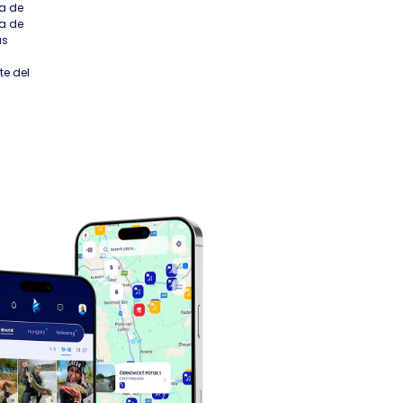
a de
a de
us
te del