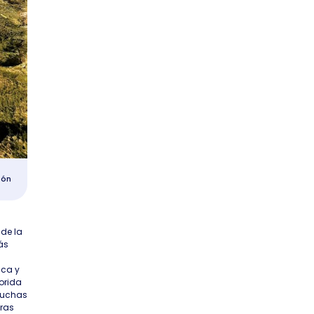
ión
 de la
ás
ica y
orida
ruchas
tras