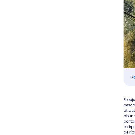
17
El obj
pesca
atract
abund
por ta
estir
de río