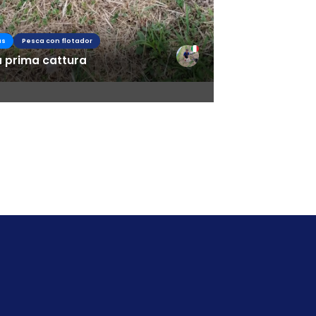
as
Pesca con flotador
a prima cattura