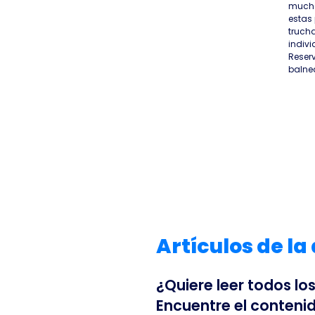
mucha
estas
truch
indivi
Reserv
balnea
Artículos de la
¿Quiere leer todos lo
Encuentre el conteni