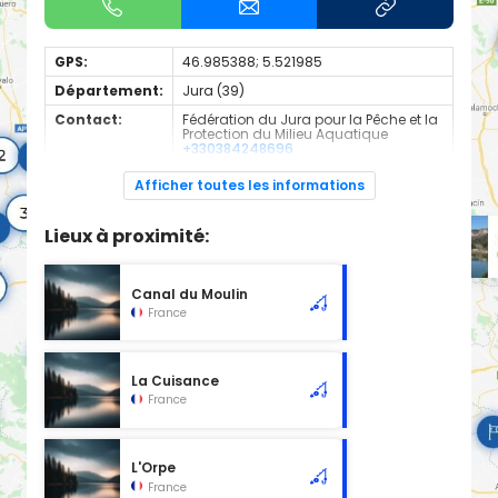
GPS:
46.985388; 5.521985
Département:
Jura (39)
Contact:
Fédération du Jura pour la Pêche et la
Protection du Milieu Aquatique
+330384248696
Espèces de
Truite Fario
Afficher toutes les informations
poissons:
Cours d'eau d'une longueur de 10.59 km classé en 1ère
Lieux à proximité:
catégorie piscicole à cet emplacement.
Canal du Moulin
France
La Cuisance
France
L'Orpe
France