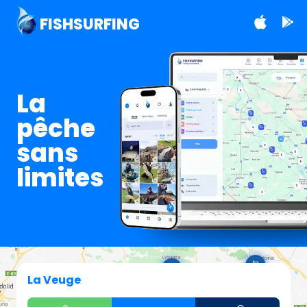
FISHSURFING
La
pêche
sans
limites
La Veuge