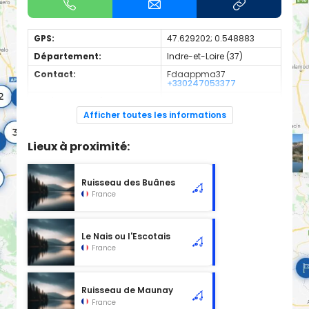
GPS:
47.629202; 0.548883
Département:
Indre-et-Loire (37)
Contact:
Fdaappma37
+330247053377
Espèces de poissons:
Truite
Afficher toutes les informations
Cours d'eau d'une longueur de 23.68 km classé en 1ère
catégorie piscicole à cet emplacement.
Lieux à proximité:
Ruisseau des Buânes
France
Le Nais ou l'Escotais
France
Ruisseau de Maunay
France