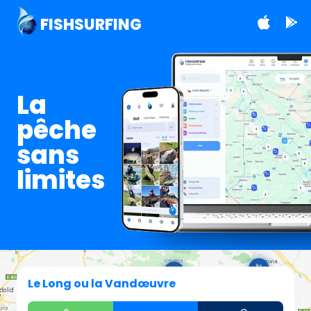
FISHSURFING
La
pêche
sans
limites
Le Long ou la Vandœuvre