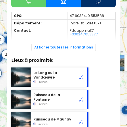
GPS:
47.60384; 0.553588
Département:
Indre-et-Loire (37)
Contact:
Fdaappma37
+330247053377
Espèces de poissons:
Truite
Afficher toutes les informations
Cours d'eau d'une longueur de 3.55 km classé en 1ère
catégorie piscicole à cet emplacement.
Lieux à proximité:
Le Long ou la
Vandœuvre
France
Ruisseau de la
Fontaine
France
Ruisseau de Maunay
France