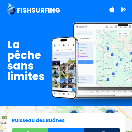
FISHSURFING
La
pêche
sans
limites
Ruisseau des Buânes