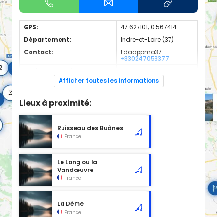
GPS:
47.627101; 0.567414
Département:
Indre-et-Loire (37)
Contact:
Fdaappma37
+330247053377
Espèces de poissons:
Truite
Afficher toutes les informations
Cours d'eau d'une longueur de 4.67 km classé en 1ère
catégorie piscicole à cet emplacement.
Lieux à proximité:
Ruisseau des Buânes
France
Le Long ou la
Vandœuvre
France
La Dême
France