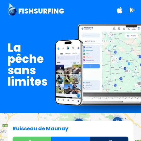
FISHSURFING
La
pêche
sans
limites
Ruisseau de Maunay