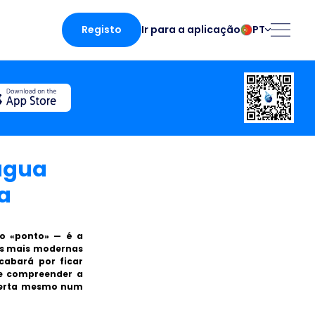
Registo
PT
Ir para a aplicação
български
Norsk
Čeština
Polski
Dansk
Português
Deutsch
Românesc
English
Pусский
 água
Español
Slovenčina
a
Français
Suomalainen
Italiano
Svenska
 aplicação
Magyar
Türk
mo «ponto» — é a
nas mais modernas
Nederlands
Українська
cabará por ficar
fing
 e compreender a
 certa mesmo num