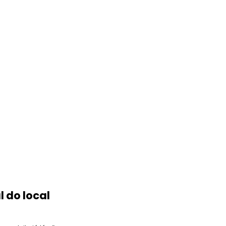
s
 do local