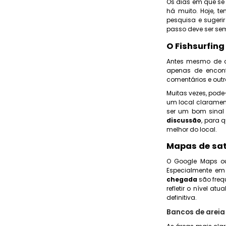
Os dias em que se
há muito. Hoje, t
pesquisa e sugerir
passo deve ser se
O Fishsurfin
Antes mesmo de ca
apenas de encont
comentários e out
Muitas vezes, pode-
um local claramen
ser um bom sinal
discussão
, para 
melhor do local.
Mapas de sat
O Google Maps ou
Especialmente e
chegada
são freq
refletir o nível 
definitiva.
Bancos de areia