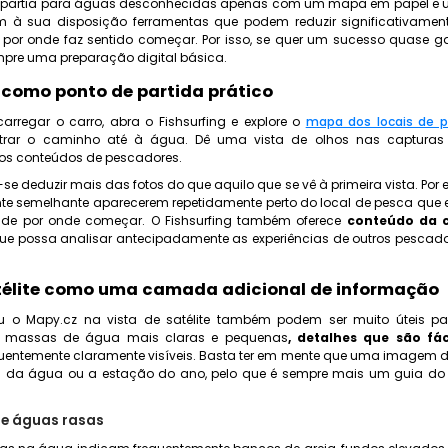
 partia para águas desconhecidas apenas com um mapa em papel e um
em à sua disposição ferramentas que podem reduzir significativame
 por onde faz sentido começar. Por isso, se quer um sucesso quase ga
mpre uma preparação digital básica.
g como ponto de partida prático
rregar o carro, abra o Fishsurfing e explore o
mapa dos locais de 
rar o caminho até à água. Dê uma vista de olhos nas capturas pa
ros conteúdos de pescadores.
se deduzir mais das fotos do que aquilo que se vê à primeira vista. Por 
te semelhante aparecerem repetidamente perto do local de pesca que e
 de por onde começar. O Fishsurfing também oferece
conteúdo da 
que possa analisar antecipadamente as experiências de outros pescado
élite como uma camada adicional de informação
 o Mapy.cz na vista de satélite também podem ser muito úteis pa
m massas de
água mais claras e pequenas
, detalhes que são fá
uentemente claramente visíveis. Basta ter em mente que uma imagem de
atual da água ou a estação do ano, pelo que é sempre mais um guia d
 e águas rasas