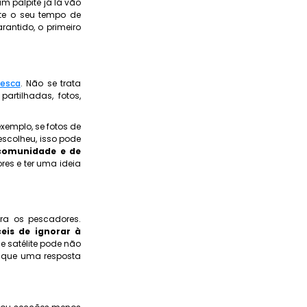
 palpite já lá vão
nte o seu tempo de
rantido, o primeiro
pesca
. Não se trata
rtilhadas, fotos,
exemplo, se fotos de
scolheu, isso pode
comunidade e de
res e ter uma ideia
ra os pescadores.
ceis de ignorar à
 satélite pode não
o que uma resposta