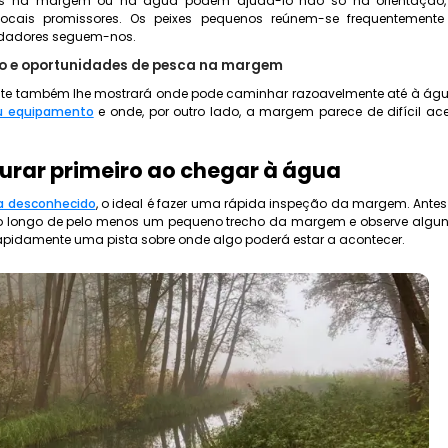
ixos na margem ou na água podem ajudá-lo não só na orientaçã
 locais promissores. Os peixes pequenos reúnem-se frequentement
redadores seguem-nos.
o e oportunidades de pesca na margem
te também lhe mostrará onde pode caminhar razoavelmente até à ág
u equipamento
e onde, por outro lado, a margem parece de difícil ac
urar primeiro ao chegar à água
ca desconhecido
, o ideal é fazer uma rápida inspeção da margem. Antes
o longo de pelo menos um pequeno trecho da margem e observe algun
apidamente uma pista sobre onde algo poderá estar a acontecer.