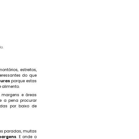
a.
tórios, estreitos,
eressantes do que
turas
porque estas
 alimento.
, margens e áreas
le a pena procurar
das por baixo de
as paradas, muitas
margens
. E onde o