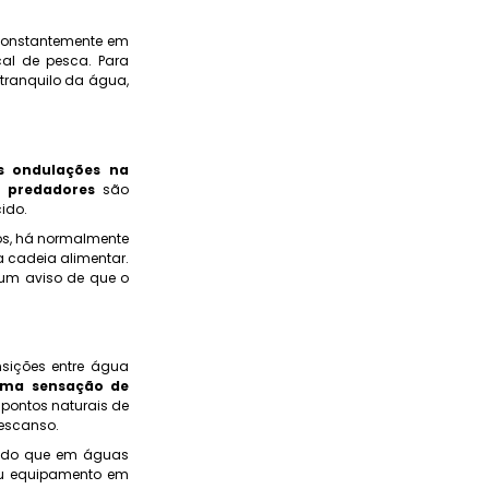
 constantemente em
al de pesca. Para
 tranquilo da água,
s ondulações na
e predadores
são
ido.
cos, há normalmente
 cadeia alimentar.
 um aviso de que o
nsições entre água
uma sensação de
 pontos naturais de
descanso.
a do que em águas
seu equipamento em