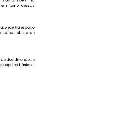
o, mas também na
e em torno dessas
ua, onde há espaço
esso ou coberta de
 de decidir onde se
s aspetos básicos.