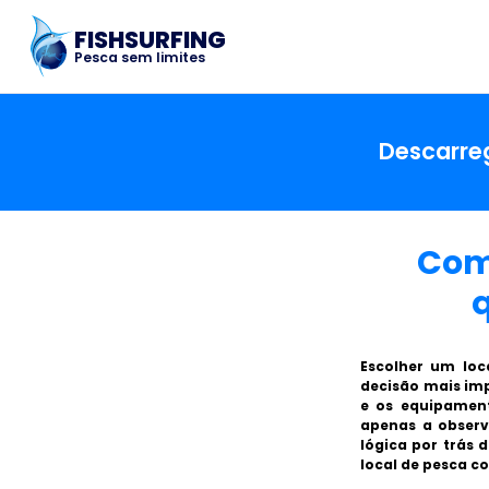
FISHSURFING
Pesca sem limites
Descarreg
Como
Escolher um loc
decisão mais imp
e os equipament
apenas a observ
lógica por trás
local de pesca 