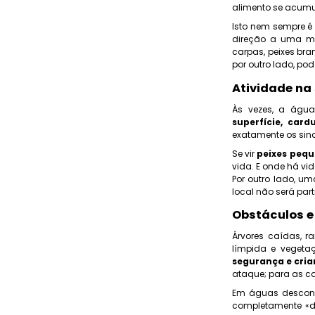
alimento se acumul
Isto nem sempre é
direção a uma ma
carpas, peixes bra
por outro lado, po
Atividade na
Às vezes, a água
superfície, card
exatamente os sin
Se vir
peixes peq
vida. E onde há v
Por outro lado, u
local não será par
Obstáculos e
Árvores caídas, r
límpida e veget
segurança e cri
ataque; para as ca
Em águas desconh
completamente «de