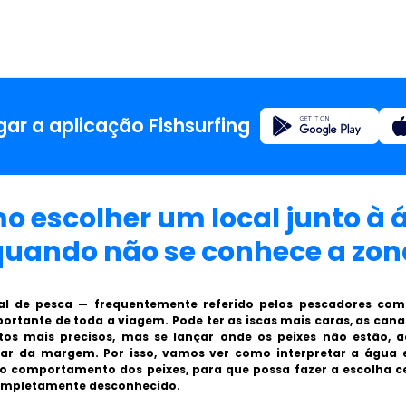
Registo
ar a aplicação Fishsurfing
Início
 escolher um local junto à
Blogue
quando não se conhece a zon
Sobre a
al de pesca — frequentemente referido pelos pescadores co
ortante de toda a viagem. Pode ter as iscas mais caras, as ca
os mais precisos, mas se lançar onde os peixes não estão, a
Fishsur
ar da margem. Por isso, vamos ver como interpretar a água
 do comportamento dos peixes, para que possa fazer a escolha
completamente desconhecido.