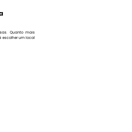
a
isas. Quanto mais
á escolher um local