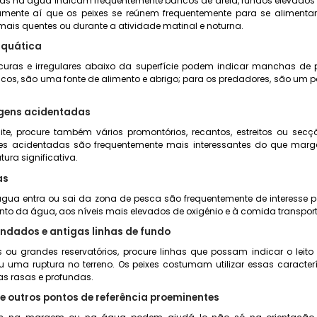
ras na água indicam frequentemente bancos de areia, fundos elevado
amente aí que os peixes se reúnem frequentemente para se alimenta
ais quentes ou durante a atividade matinal e noturna.
quática
ras e irregulares abaixo da superfície podem indicar manchas de 
ncos, são uma fonte de alimento e abrigo; para os predadores, são um p
gens acidentadas
te, procure também vários promontórios, recantos, estreitos ou se
es acidentadas são frequentemente mais interessantes do que marge
ura significativa.
as
água entra ou sai da zona de pesca são frequentemente de interesse 
to da água, aos níveis mais elevados de oxigénio e à comida transpor
nundados e antigas linhas de fundo
 ou grandes reservatórios, procure linhas que possam indicar o leito 
 uma ruptura no terreno. Os peixes costumam utilizar essas caracter
as rasas e profundas.
 e outros pontos de referência proeminentes