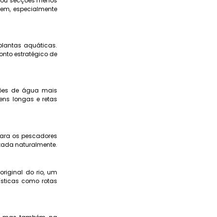
s ou secções menos
rem, especialmente
plantas aquáticas.
onto estratégico de
cções de água mais
ns longas e retas
para os pescadores
tada naturalmente.
original do rio, um
ísticas como rotas