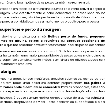
a, há uma boa hipótese de os peixes também se reunirem ali.
 verdade em todas as circunstâncias, mas se o vento estiver a soprar
rgem, vale definitivamente a pena concentrar-se nesse lado do loc
ncos e predadores, isto é frequentemente um sinal forte. O lado calmo e
de parecer convidativo, mas ser muito menos produtivo para a pesca.
 superfície e perto da margem
 dá-lhe uma pista por si só.
Bolhas perto do fundo, pequena
umes de alevins, peixes a reunir-se
ou
ataques ocasionais d
ais a que um pescador deve estar atento num local de pesca desconhec
uenos a mover-se
, isso é um bom sinal. Onde há alevins e peixes bran
ida, há também uma maior probabilidade de peixes ativos mais acima na
ma superfície completamente imóvel, sem sinais de atividade, pode ser
ticularmente produtivo.
 abrigos
amos na água, juncos, nenúfares, arbustos submersos, rochas ou tra
ação têm todos uma coisa em comum: proporcionam
aos peixes 
am zonas onde a comida se concentra
. Para os predadores, estes são
rpas e peixes brancos, servem como pontos de orientação e locais de 
ecidas, é quase sempre melhor começar perto de alguma estrutur
sertas», desprovidas de vida. Basta adaptar as suas táticas e o 