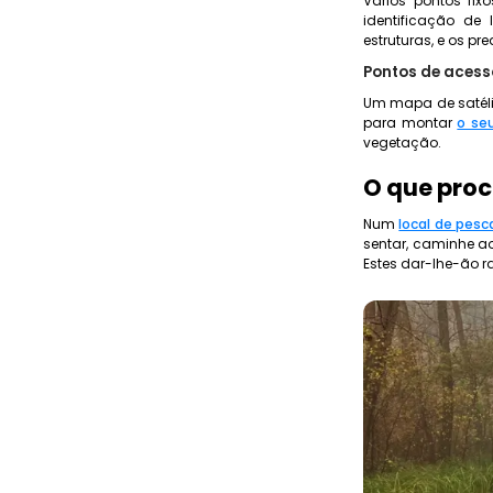
Vários pontos f
identificação de
estruturas, e os p
Pontos de acess
Um mapa de satéli
para montar
o se
vegetação.
O que proc
Num
local de pes
sentar, caminhe a
Estes dar-lhe-ão r