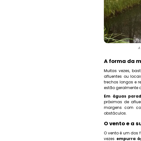
A
A forma da m
Muitas vezes, bas
afluentes ou loc
trechos longos e r
estão geralmente 
Em águas para
próximas de aflue
margens com cor
obstáculos.
O vento e a s
O vento é um dos 
vezes
empurra á