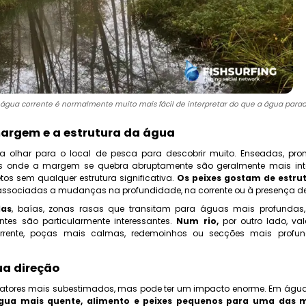
 água corrente é normalmente muito mais fácil de interpretar do que a água parad
argem e a estrutura da água
ta olhar para o local de pesca para descobrir muito. Enseadas, promon
ais onde a margem se quebra abruptamente são geralmente mais int
etos sem qualquer estrutura significativa.
Os peixes gostam de estru
associadas a mudanças na profundidade, na corrente ou à presença de
das
, baías, zonas rasas que transitam para águas mais profundas
ntes são particularmente interessantes.
Num rio,
por outro lado, va
rente, poças mais calmas, redemoinhos ou secções mais profun
ua direção
fatores mais subestimados, mas pode ter um impacto enorme. Em águ
gua mais quente, alimento e peixes pequenos para uma das 