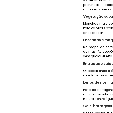
As áreas mais cla
profundas. É exat
durante os meses m
Vegetação suba
Manchas mais escu
Para os peixes bra
onde atacar.
Enseadas e mar
No mapa de satéli
calmas. As secçõ
sem qualquer estrut
Entradas e saíd
Os locais onde a 
devido ao movimen
Leitos de rios i
Perto de barragens
antigo caminho ou
naturais entre águ
Cais, barragens