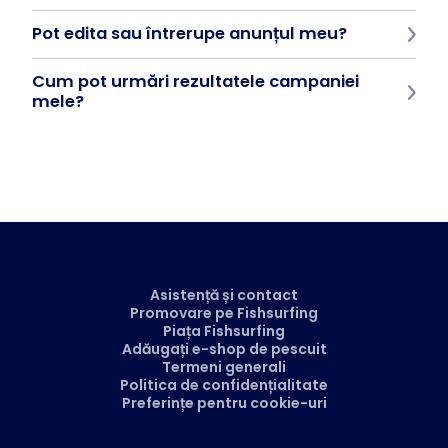
Odată ce campania este trimisă, anunțul este de obicei aprobat
Pot edita sau întrerupe anunțul meu?
în termen de 24 de ore.
Da. În Business Manager, puteți edita, întrerupe sau reporni
Cum pot urmări rezultatele campaniei
anunțul dvs. în orice moment - astfel încât să aveți control deplin
asupra bugetului dvs.
mele?
Toate statisticile, impresiile, clicurile și performanța campaniei
pot fi găsite direct în Fishsurfing Business Manager. Astfel, puteți
vedea cum funcționează anunțul dvs. în timp real.
Asistență și contact
Promovare pe Fishsurfing
Piața Fishsurfing
Adăugați e-shop de pescuit
Termeni generali
Politica de confidențialitate
Preferințe pentru cookie-uri