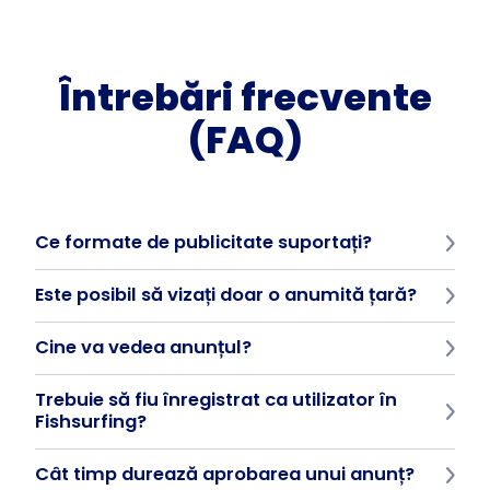
Întrebări frecvente
(FAQ)
Ce formate de publicitate suportați?
PNG, JPEG sau MP4 video de până la 15 secunde.
Este posibil să vizați doar o anumită țară?
Da, publicitatea poate fi limitată la anumite țări.
Cine va vedea anunțul?
Utilizatori activi ai aplicației Fishsurfing - pescari din întreaga
Trebuie să fiu înregistrat ca utilizator în
lume, în funcție de targetarea dvs.
Fishsurfing?
Nu. Trebuie doar să vă înscrieți direct la Fishsurfing Business
Cât timp durează aprobarea unui anunț?
Manager, unde puteți crea un cont de afaceri și vă puteți
gestiona campaniile independent.