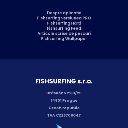
Despre aplicație
Fishsurfing versiunea PRO
Fishsurfing Hărți
Fishsurfing Feed
Articole scrise de pescari
Fishsurfing Wallpaper
FISH­SURFING s.r.o.
Hráského 2231/25
14801 Prague
Czech republic
TVA CZ28709047