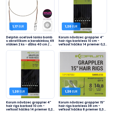
1,17
EUR
1,20
EUR
Delphin oceľové lanko bomb
Korum náväzec grappler 4”
s obratlíkom a karabinkou 49
hair rigs barbless 10 cm -
vlákien 2 ks - dĺžka 40 cm /
veľkosť háčika 14 priemer 0,23
nosnosť 14 kg
mm nosnosť 8 lb
1,20
EUR
1,20
EUR
Korum náväzec grappler 4”
Korum náväzec grappler 15”
hair rigs barbed 10 cm -
hair rigs barbless 38 cm -
veľkosť háčika 14 priemer 0,23
veľkosť háčika 8 priemer 0,30
mm nosnosť 8 lb
mm nosnosť 14 lb...