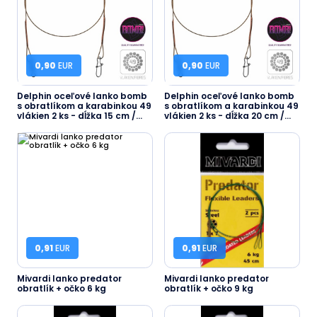
0,90
EUR
0,90
EUR
Delphin oceľové lanko bomb
Delphin oceľové lanko bomb
s obratlíkom a karabinkou 49
s obratlíkom a karabinkou 49
vlákien 2 ks - dĺžka 15 cm /
vlákien 2 ks - dĺžka 20 cm /
nosnosť 5 kg
nosnosť 7 kg
0,91
EUR
0,91
EUR
Mivardi lanko predator
Mivardi lanko predator
obratlík + očko 6 kg
obratlík + očko 9 kg