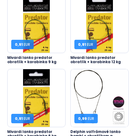
0,91
EUR
0,91
EUR
Mivardi lanko predator
Mivardi lanko predator
obratlík + karabinka 9 kg
obratlík + karabinka 12 kg
0,91
EUR
0,99
EUR
Mivardi lanko predator
Delphin volfrámové lanko
obratlík + karabinka 6 kg
bomb! s obratlíkom a