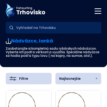
Fishsurfing
Trhovisko
Nádväzce, lanká
Zaobstarajte si kompletnú sadu rybárskych nádväzcov.
Vyberte ich podľa veľkosti a využitia. Špeciálne nádväzce
sa hodia podľa typu lovu ( na kapry, na sumce, atď.).
Filtre
Najlacnejšie