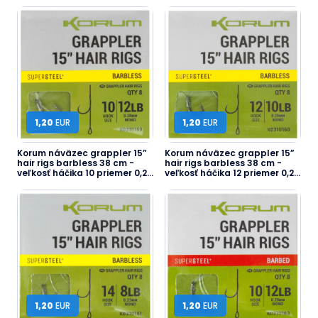
1,20
EUR
1,20
EUR
Korum náväzec grappler 15”
Korum náväzec grappler 15”
hair rigs barbless 38 cm -
hair rigs barbless 38 cm -
veľkosť háčika 10 priemer 0,28
veľkosť háčika 12 priemer 0,26
mm nosnosť 12 l...
mm nosnosť 10 l...
1,20
EUR
1,20
EUR