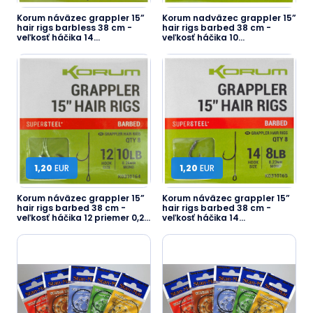
Korum náväzec grappler 15”
Korum nadväzec grappler 15”
hair rigs barbless 38 cm -
hair rigs barbed 38 cm -
veľkosť háčika 14
veľkosť háčika 10
priemer 0,23 mm
priemer 0,28 mm
nosnosť 8 lb...
nosnosť 12 lb...
1,20
EUR
1,20
EUR
Korum náväzec grappler 15”
Korum náväzec grappler 15”
hair rigs barbed 38 cm -
hair rigs barbed 38 cm -
veľkosť háčika 12 priemer 0,26
veľkosť háčika 14
mm nosnosť 10 lb
priemer 0,23 mm nosnosť 8 lb