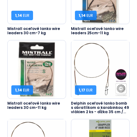
1,14
EUR
1,14
EUR
Mistrall oceľové lanko wire
Mistrall oceľové lanko wire
leaders 30 cm-7 kg
leaders 25cm-11 kg
1,14
EUR
1,17
EUR
Mistrall oceľové lanko wire
Delphin oceľové lanko bomb
leaders 30 cm-11 kg
s obratlíkom a karabinkou 49
vlákien 2 ks - dĺžka 35 cm /
nosnosť 11 kg