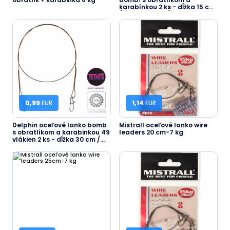
karabínkou 2 ks - dĺžka 15 cm
/ nosnosť 5 kg / 16 vlák...
0,99
EUR
1,14
EUR
Delphin oceľové lanko bomb
Mistrall oceľové lanko wire
s obratlíkom a karabinkou 49
leaders 20 cm-7 kg
vlákien 2 ks - dĺžka 30 cm /
nosnosť 9 kg