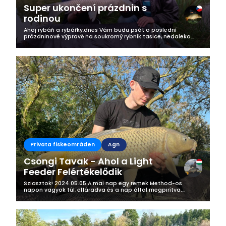
Super ukončení prázdnin s
rodinou
Ahoj rybáři a rybářky,dnes Vám budu psát o poslední
prázdninové výpravě na soukromý rybník tasice, nedaleko
Ledče nad Sázavou, tentokrát výprava s dědou, který mě k
rybařině přivedl. Vše jsme si...
Privata fiskeområden
Agn
Csongi Tavak - Ahol a Light
Feeder Felértékelődik
Sziasztok! 2024.05.05 A mai nap egy remek Method-os
napon vagyok túl, elfáradva és a nap által megpirítva.
Helyszín: Csongi Tavak - Derekegyház Előző nap egy kis
információ gyűjtés, illetve...