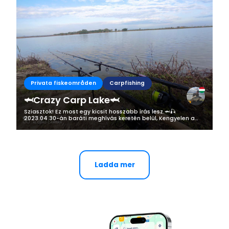
Privata fiskeområden
Carpfishing
🦈Crazy Carp Lake🦈
Sziasztok! Ez most egy kicsit hosszabb írás lesz.🦈🎣
2023.04.30-án baráti meghívás keretén belül, Kengyelen a
Crazy Carp Lake-n horgásztunk egy napot. Helyszín: Kengyel
- Crazy Carp Lake...
Ladda mer