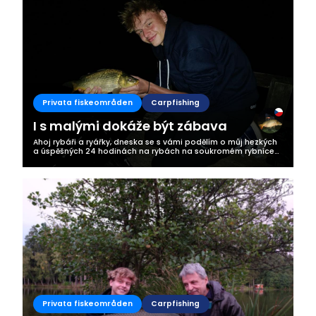
Business
Privata fiskeområden
Carpfishing
I s malými dokáže být zábava
Ahoj rybáři a ryářky, dneska se s vámi podělím o můj hezkých
a úspěšných 24 hodinách na rybách na soukromém rybníce
jednoho známého.Po příjezdu jsem vybalil za pomoci malého
budoucího rybáře. Po...
Privata fiskeområden
Carpfishing