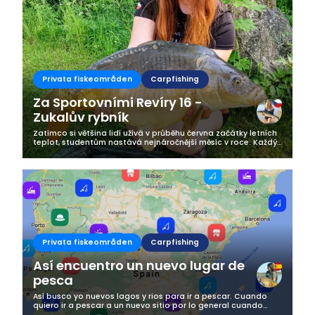
Privata fiskeområden
Carpfishing
Za Sportovními Revíry 16 -
Zukalův rybník
Zatímco si většina lidí užívá v průběhu června začátky letních
teplot, studentům nastává nejnáročnější měsíc v roce. Každý
si užívá toto krásné počasí jinak, my rybáři samozřejmě u
vody, kdy si...
Privata fiskeområden
Carpfishing
Así encuentro un nuevo lugar de
pesca
Así busco yo nuevos lagos y rios para ir a pescar. Cuando
quiero ir a pescar a un nuevo sitio por lo general cuando
quiero hacer viajes a países que todavía no he viajado