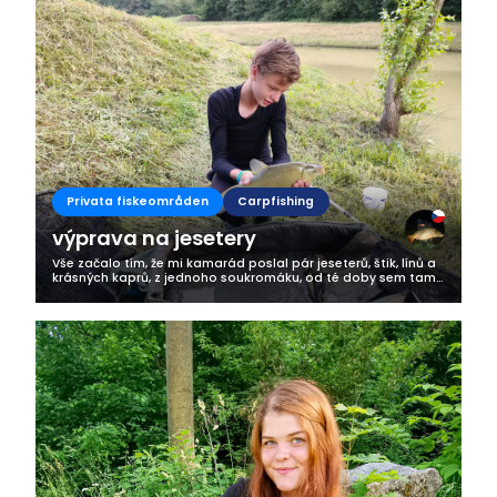
Privata fiskeområden
Carpfishing
výprava na jesetery
Vše začalo tím, že mi kamarád poslal pár jeseterů, štik, línů a
krásných kaprů, z jednoho soukromáku, od té doby sem tam
potřeboval jet na ryby, ale obzvlášť na jesetery. Mamce jsem
řekl po nějaké...