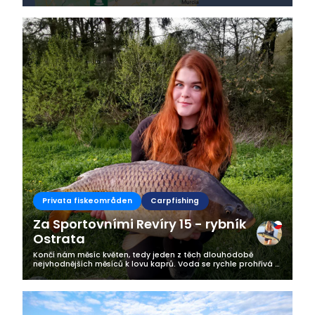
siempre uso esta...
Privata fiskeområden
Carpfishing
Za Sportovními Revíry 15 - rybník
Ostrata
Končí nám měsíc květen, tedy jeden z těch dlouhodobě
nejvhodnějších měsíců k lovu kaprů. Voda se rychle prohřívá a
ryby se po zimně cpou, aby měly dostatek energie a živin pro
sebe i budoucí...