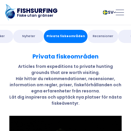
FISHSURFING
SV
Fiske utan gränser
Registrering
български
Norsk
ker
Nyheter
Privata fiskeområden
Recensioner
Čeština
Polski
Dansk
Português
Privata fiskeområden
Startsida
Deutsch
Românesc
English
Pусский
Articles from expeditions to private hunting
grounds that are worth visiting.
Español
Slovenčina
Blogg
Här hittar du rekommendationer, recensioner,
Français
Suomalainen
information om regler, priser, fiskeförhållanden och
Italiano
Svenska
Om appen
egna erfarenheter från resorna.
Magyar
Türk
Låt dig inspireras och upptäck nya platser för nästa
fiskeäventyr.
Nederlands
Українська
Fishsurfing