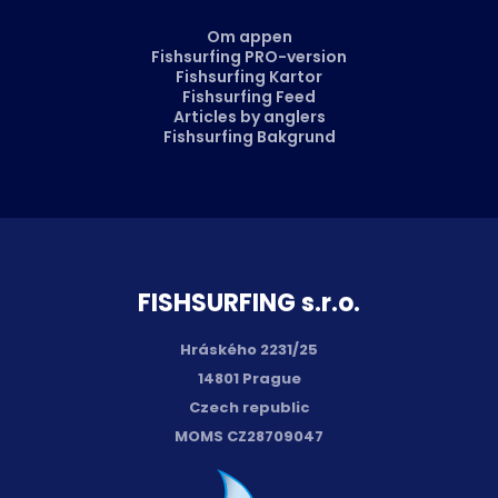
Om appen
Fishsurfing PRO-version
Fishsurfing Kartor
Fishsurfing Feed
Articles by anglers
Fishsurfing Bakgrund
FISH­SURFING s.r.o.
Hráského 2231/25
14801 Prague
Czech republic
MOMS CZ28709047