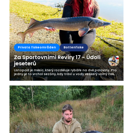
Privata fiskeområden
Bottenfiske
Za Sportovními Revíry 17 - Údolí
jeseterů
Listopad je měsíc, který rozděluje rybáře na dvě poloviny. Pro
jedny je to vrchol sezóny, kdy tráví u vody veškerý volný čas,
pro druhé doba revize a úklidu vybavení. No a já jsem něco
mezi....