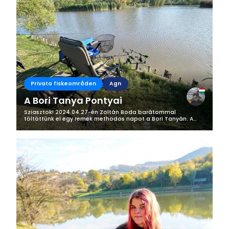
Privata fiskeområden
Agn
A Bori Tanya Pontyai
Sziasztok! 2024.04.27-én Zoltán Boda barátommal
töltöttünk el egy remek methodos napot a Bori Tanyán. A
tegnap esti készületek után, reggel 6 óra után már kocsiban
ülve elindultunk túránkra,...