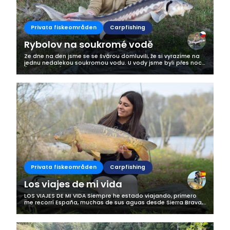
Privata fiskeområden
Carpfishing
Rybolov na soukromé vodě
Ze dne na den jsme se se švárou domluvili, že si vyrazíme na
jednu nedalekou soukromou vodu. U vody jsme byli přes noc.
(cca na 20h) Opravdu jsme nečekali, že tato soukromá voda
nám dá tolik...
Privata fiskeområden
Carpfishing
Los viajes de mi vida
LOS VIAJES DE MI VIDA Siempre he estado viajando, primero
me recorrí España, muchas de sus aguas desde Sierra Brava,
Orellana, Vellon, Lor, Guadiana.... Y muchas más aguas que
aunque lejos de mi...