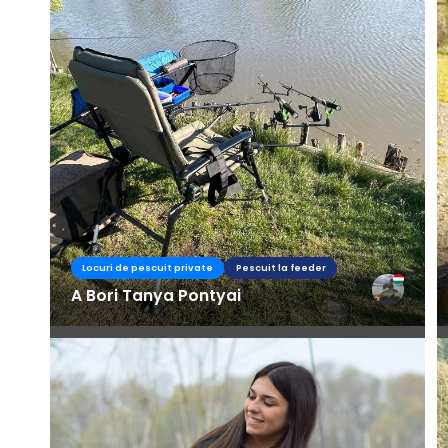
Locuri de pescuit private
Pescuit la feeder
A Bori Tanya Pontyai