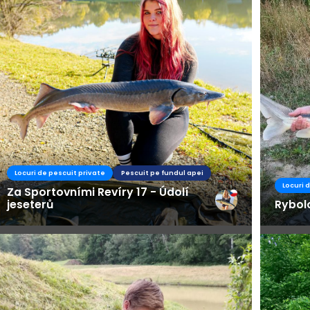
Locuri de pescuit private
Pescuit pe fundul apei
Locuri 
Za Sportovními Revíry 17 - Údolí
jeseterů
Rybol