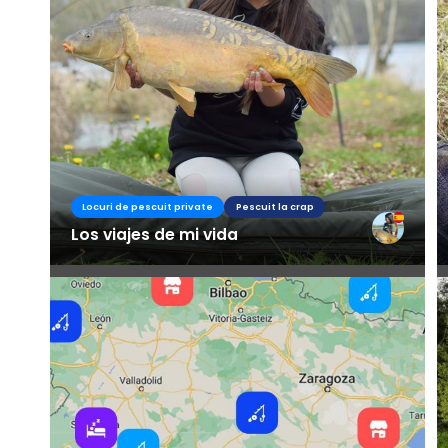
Locuri de pescuit private
Pescuit la crap
Los viajes de mi vida