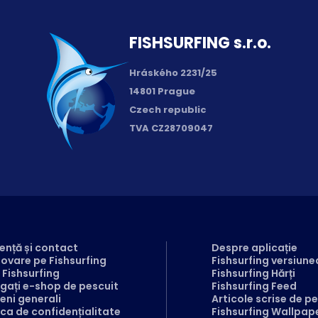
FISH­SURFING s.r.o.
Hráského 2231/25
14801 Prague
Czech republic
TVA CZ28709047
ență și contact
Despre aplicație
ovare pe Fishsurfing
Fishsurfing versiun
 Fishsurfing
Fishsurfing Hărți
gați e-shop de pescuit
Fishsurfing Feed
eni generali
Articole scrise de p
ica de confidențialitate
Fishsurfing Wallpap