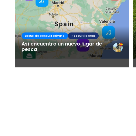
Locuri de pescuit private
Pescuit la crap
Así encuentro un nuevo lugar de
pesca