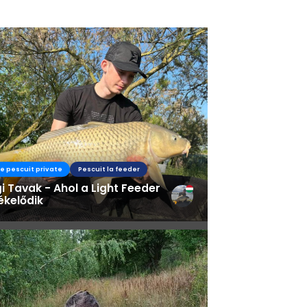
s
de pescuit private
Pescuit la feeder
 Tavak - Ahol a Light Feeder
ékelődik