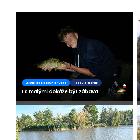
Locuri de pescuit private
Pescuit la crap
I s malými dokáže být zábava