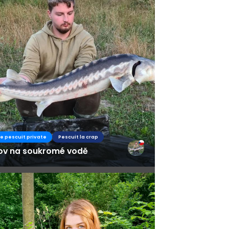
de pescuit private
Pescuit la crap
ov na soukromé vodě