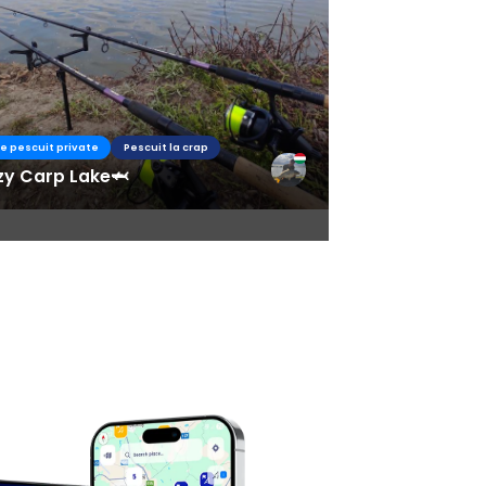
de pescuit private
Pescuit la crap
zy Carp Lake🦈