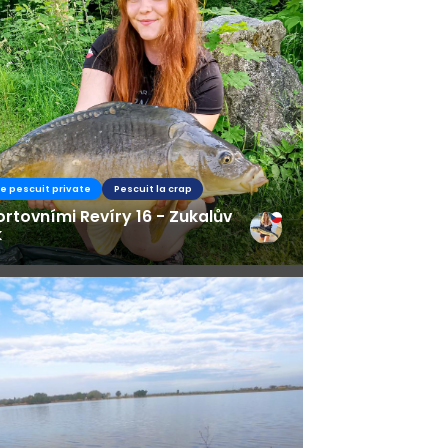
de pescuit private
Pescuit la crap
rtovními Revíry 16 - Zukalův
k