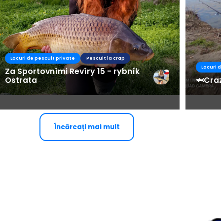
Locuri de pescuit private
Pescuit la crap
Locuri 
Za Sportovními Revíry 15 - rybník
Ostrata
🦈Cra
Încărcați mai mult