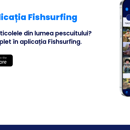
licația Fishsurfing
articolele din lumea pescuitului?
let în aplicația Fishsurfing.