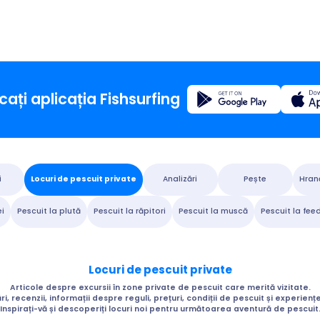
Înregistrare
ați aplicația Fishsurfing
Pagina 
i
Locuri de pescuit private
Analizări
Pește
Hran
Blog
i
Pescuit la plută
Pescuit la răpitori
Pescuit la muscă
Pescuit la fee
Despre 
Locuri de pescuit private
Fishsur
Articole despre excursii în zone private de pescuit care merită vizitate.
i, recenzii, informații despre reguli, prețuri, condiții de pescuit și experienț
Inspirați-vă și descoperiți locuri noi pentru următoarea aventură de pescuit