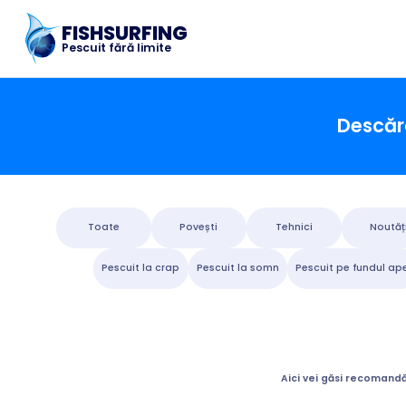
FISHSURFING
Pescuit fără limite
Descărc
Toate
Povești
Tehnici
Noutăț
Pescuit la crap
Pescuit la somn
Pescuit pe fundul ape
Aici vei găsi recomandăr