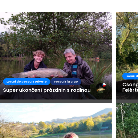
Busines
Locuri 
Locuri de pescuit private
Pescuit la crap
Csongi
Super ukončení prázdnin s rodinou
Felért