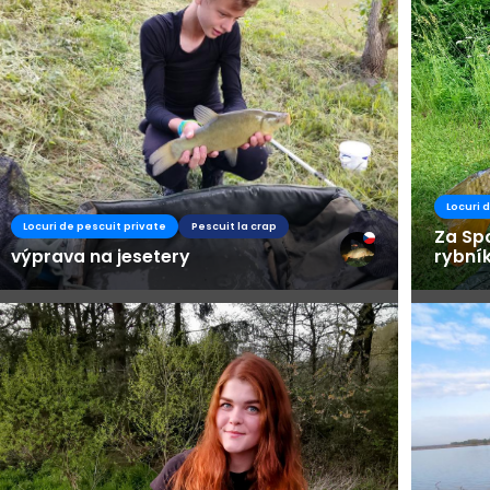
Locuri 
Locuri de pescuit private
Pescuit la crap
Za Spo
výprava na jesetery
rybní