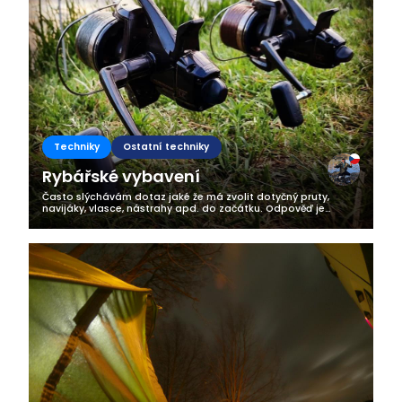
Techniky
Ostatní techniky
Rybářské vybavení
Často slýchávám dotaz jaké že má zvolit dotyčný pruty,
navijáky, vlasce, nástrahy apd. do začátku. Odpověď je
celkem složitá, protože né každý člověk je stejný a tak je tomu
i u rybářů. Víte někdo...