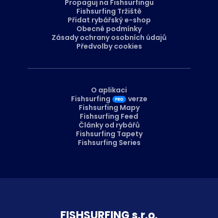
Propaguj na Fishsurfingu
Fishsurfing Tržiště
Přidat rybářský e-shop
Obecné podmínky
Zásady ochrany osobních údajů
Předvolby cookies
O aplikaci
Fishsurfing
verze
Fishsurfing Mapy
Fishsurfing Feed
Články od rybářů
Fishsurfing Tapety
Fishsurfing Series
FISH­SURFING s.r.o.