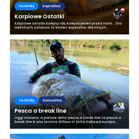
Techniky
Kaprařina
Karpiowe Ostatki
Karpiowe ostatki Kolejny rok, kolejna jesień przed nami... Dla
niektórych oznacza to koniec wyjazdów, dla innych
upragniony odpoczynek nad wodą. A do której grupy Wy się
zaliczacie? Warto?...
Techniky
Sumcařina
Pesca a break line
Oggi iniziamo a parlare della pesca a break line La pesca a
break line è una tecnica diffusa in tutta italia ed europa,
praticata dai più esperti ai meno esperti nell’ambito di
pesca al siluro...