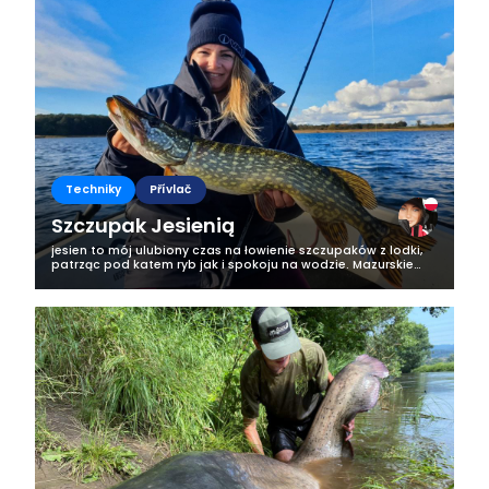
Techniky
Přívlač
Szczupak Jesienią
jesien to mój ulubiony czas na łowienie szczupaków z lodki,
patrząc pod katem ryb jak i spokoju na wodzie. Mazurskie
jeziora w okresie letnim to ciągła walka o kawałek
spokojnego miejsca do...