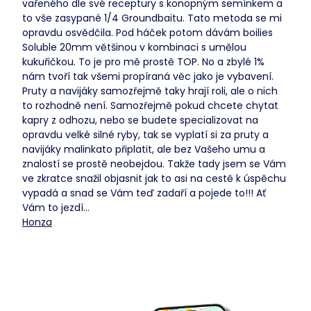
vařeného dle své receptury s konopným semínkem a
to vše zasypané 1/4 Groundbaitu. Tato metoda se mi
opravdu osvědčila. Pod háček potom dávám boilies
Soluble 20mm většinou v kombinaci s umělou
kukuřičkou. To je pro mě prostě TOP. No a zbylé 1%
nám tvoří tak všemi propíraná věc jako je vybavení.
Pruty a navijáky samozřejmě taky hrají roli, ale o nich
to rozhodně není. Samozřejmě pokud chcete chytat
kapry z odhozu, nebo se budete specializovat na
opravdu velké silné ryby, tak se vyplatí si za pruty a
navijáky malinkato připlatit, ale bez Vašeho umu a
znalostí se prostě neobejdou. Takže tady jsem se Vám
ve zkratce snažil objasnit jak to asi na cestě k úspěchu
vypadá a snad se Vám teď zadaří a pojede to!!! Ať
Vám to jezdí...
Honza