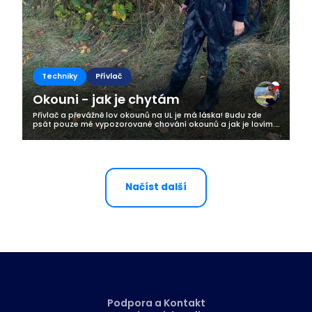
Techniky
Přívlač
Okouni - jak je chytám
Přívlač a převážně lov okounů na UL je má láska! Budu zde
psát pouze mé vypozorované chování okounů a jak je lovím.
Na velkých vodách kde vím, že okouni jsou, se dá nejlépe
pozorovat kdy a v jaké...
Načíst další
Podpora a Kontakt