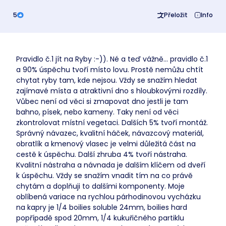
5
Přeložit
Info
Pravidlo č.1 jít na Ryby :-)). Né a teď vážně... pravidlo č.1
a 90% úspěchu tvoří místo lovu. Prostě nemůžu chtít
chytat ryby tam, kde nejsou. Vždy se snažím hledat
zajímavé místa a atraktivní dno s hloubkovými rozdíly.
Vůbec není od věci si zmapovat dno jestli je tam
bahno, písek, nebo kameny. Taky není od věci
zkontrolovat místní vegetaci. Dalších 5% tvoří montáž.
Správný návazec, kvalitní háček, návazcový materiál,
obratlík a kmenový vlasec je velmi důležitá část na
cestě k úspěchu. Další zhruba 4% tvoří nástraha.
Kvalitní nástraha a návnada je dalším klíčem od dveří
k úspěchu. Vždy se snažím vnadit tím na co právě
chytám a doplňuji to dalšími komponenty. Moje
oblíbená variace na rychlou párhodinovou vycházku
na kapry je 1/4 boilies soluble 24mm, boilies hard
popřípadě spod 20mm, 1/4 kukuřičného partiklu