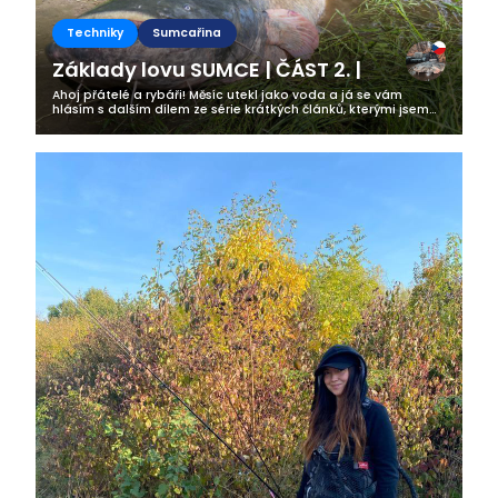
Techniky
Sumcařina
Základy lovu SUMCE | ČÁST 2. |
Ahoj přátelé a rybáři! Měsíc utekl jako voda a já se vám
hlásím s dalším dílem ze série krátkých článků, kterými jsem
se rozhodl vám přiblížit svůj přístup k „moderní sumcařině“.
Proč pojem...