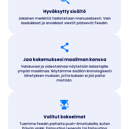
Hyväksytty sisältö
Jokainen merkintä tarkistetaan manuaalisesti. Vain
laadukkaat ja arvokkaat viestit pääsevät Feediin.
Jaa kokemuksesi maailman kanssa
Valokuvasi ja videotarinasi näytetään kalastajille
ympäri maailmaa. Näytämme sisällön kronologisesti
lähetyksen mukaan, jotta kukaan ei jää paitsi
mistään.
Valitut kokoelmat
Tuemme Feedin parhaita push-ilmoituksilla, kuten
Päivän vinkki, Fishsurfing Legends tai Fishsurfing