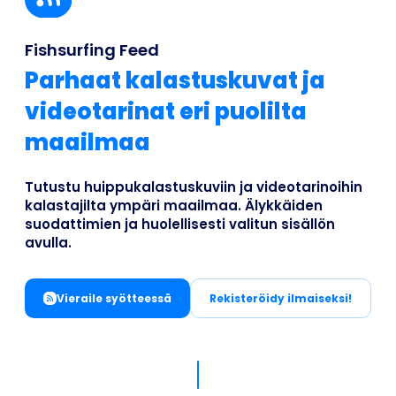
Business
Fishsurfing Feed
Parhaat kalastuskuvat ja
videotarinat eri puolilta
maailmaa
Tutustu huippukalastuskuviin ja videotarinoihin
kalastajilta ympäri maailmaa. Älykkäiden
suodattimien ja huolellisesti valitun sisällön
avulla.
Vieraile syötteessä
Rekisteröidy ilmaiseksi!