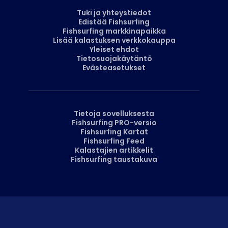
Tuki ja yhteystiedot
Edistää Fishsurfing
Fishsurfing markkinapaikka
Lisää kalastuksen verkkokauppa
Yleiset ehdot
Tietosuojakäytäntö
Evästeasetukset
Tietoja sovelluksesta
Fishsurfing PRO-versio
Fishsurfing Kartat
Fishsurfing Feed
Kalastajien artikkelit
Fishsurfing taustakuva