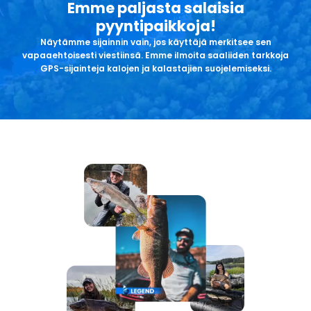
Emme paljasta salaisia
pyyntipaikkoja!
Näytämme sijainnin vain, jos käyttäjä merkitsee sen
vapaaehtoisesti viestiinsä. Emme ilmoita saaliiden tarkkoja
GPS-sijainteja kalojen ja kalastajien suojelemiseksi.