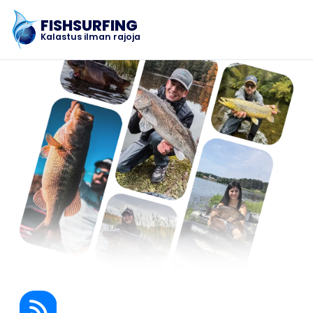
FISHSURFING
Kalastus ilman rajoja
Rekisteröinti
Etusivu
Blogi
Tietoja sovelluksesta
Fishsurfing