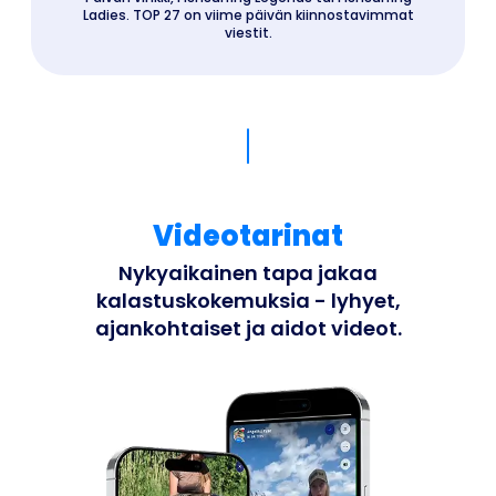
Ladies. TOP 27 on viime päivän kiinnostavimmat
viestit.
Videotarinat
Nykyaikainen tapa jakaa
kalastuskokemuksia - lyhyet,
ajankohtaiset ja aidot videot.