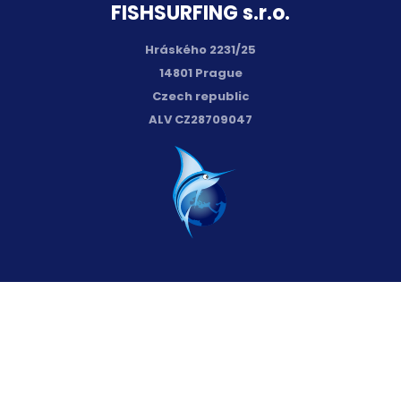
FISH­SURFING s.r.o.
Hráského 2231/25
14801 Prague
Czech republic
ALV CZ28709047