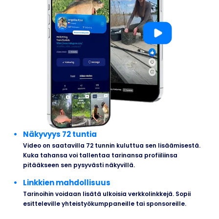
Näkyvyys 72 tuntia
Video on saatavilla 72 tunnin kuluttua sen lisäämisestä.
Kuka tahansa voi tallentaa tarinansa profiiliinsa
pitääkseen sen pysyvästi näkyvillä.
Linkkien mahdollisuus
Tarinoihin voidaan lisätä ulkoisia verkkolinkkejä. Sopii
esitteleville yhteistyökumppaneille tai sponsoreille.