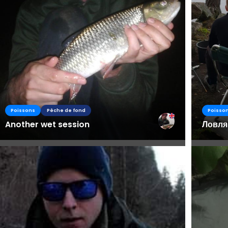
Poissons
Pêche de fond
Poisso
Another wet session
Ловля