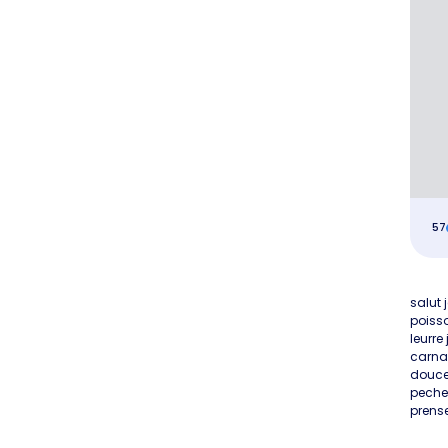
57
salut 
poisso
leurre
carnac
douce 
pecheu
prense