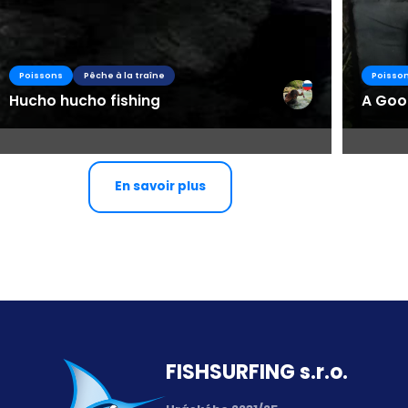
Poissons
Pêche à la traîne
Poisso
Hucho hucho fishing
A Goo
En savoir plus
FISH­SURFING s.r.o.