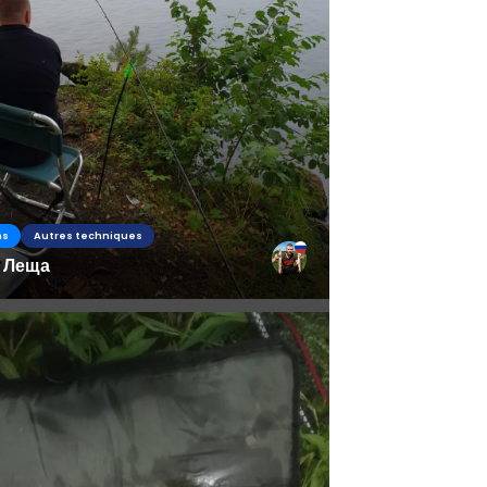
ns
Autres techniques
 Леща