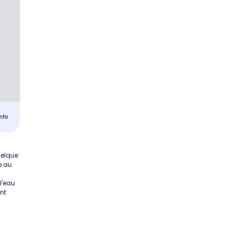
nfo
uelque
e au
l'eau
nt