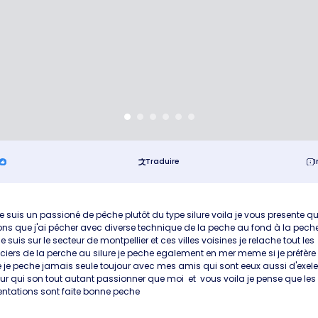
Traduire
I
je suis un passioné de pêche plutôt du type silure voila je vous presente q
ns que j'ai pêcher avec diverse technique de la peche au fond à la pech
 je suis sur le secteur de montpellier et ces villes voisines je relache tout les
iers de la perche au silure je peche egalement en mer meme si je préfère 
je peche jamais seule toujour avec mes amis qui sont eeux aussi d'exele
r qui son tout autant passionner que moi et vous voila je pense que les
ntations sont faite bonne peche