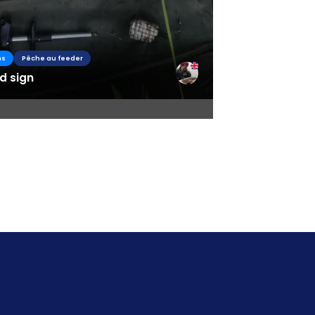
ns
Pêche au feeder
d sign