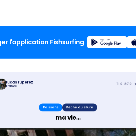
Enregistrement
er l'application Fishsurfing
Accueil
Blog
lucas ruperez
11. 9. 2019
France
À propos
Poissons
Pêche du silure
Fishsur
ma vie...