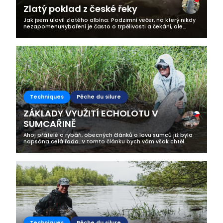
Zlatý poklad z české řeky
Jak jsem ulovil zlatého albína: Podzimní večer, na který nikdy
nezapomenuRybaření je často o trpělivosti a čekání, ale
někdy přijde záběr, který vám změní den, nebo dokonce celý
život. Přesně to...
Techniques
Pêche du silure
ZÁKLADY VYUŽITÍ ECHOLOTU V
SUMCAŘINĚ
Ahoj přátelé a rybáři, obecných článků o lovu sumců již byla
napsána celá řada. V tomto článku bych vám však chtěl
přiblížit téma sonarové techniky a její využití konkrétně ve
vztahu k sumcařině....
Techniques
Pêche du silure