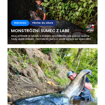
Histoires
Pêche du silure
MONSTRÓZNÍ SUMEC Z LABE
Ahoj přátelé a rybáři, s malým zpožděním, ale přece! Máme
tady další článek. Tentokrát jsem k vodě vyrazil se speciálním
hostem a kameromanem. U vody mě totiž na výpravě
navštívili dva super týpci...