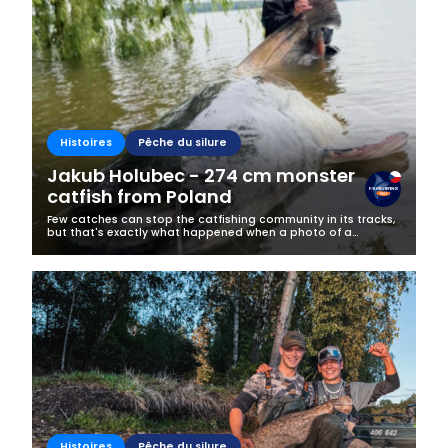
Business
Histoires
Pêche du silure
Jakub Holubec - 274 cm monster
catfish from Poland
Few catches can stop the catfishing community in its tracks,
but that's exactly what happened when a photo of a
gigantic 274 cm catfish appeared on Jakub Holubec's
Fishsurfing profile.Caught at...
Histoires
Pêche du silure