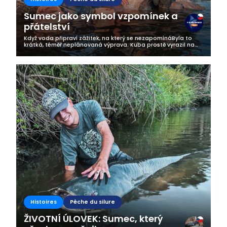
Sumec jako symbol vzpomínek a
přátelství
Když voda připraví zážitek, na který se nezapomínáByla to
krátká, téměř neplánovaná výprava. Kuba prostě vyrazil na
vodu – v momentě, kdy mu to přítelkyně zrovna schválila s
úsměvem na tváři....
Histoires
Pêche du silure
ŽIVOTNÍ ÚLOVEK: Sumec, který