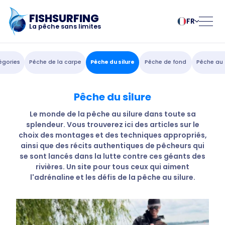
FISHSURFING
FR
La pêche sans limites
Enregistrement
български
Norsk
égories
Pêche de la carpe
Pêche du silure
Pêche de fond
Pêche au 
Čeština
Polski
Dansk
Português
Pêche du silure
Accueil
Deutsch
Românesc
English
Pусский
Le monde de la pêche au silure dans toute sa
splendeur. Vous trouverez ici des articles sur le
Español
Slovenčina
Blog
choix des montages et des techniques appropriés,
Français
Suomalainen
ainsi que des récits authentiques de pêcheurs qui
Italiano
Svenska
À propos de
se sont lancés dans la lutte contre ces géants des
Magyar
Türk
rivières. Un site pour tous ceux qui aiment
l'adrénaline et les défis de la pêche au silure.
Nederlands
Українська
l'application
Fishsurfing