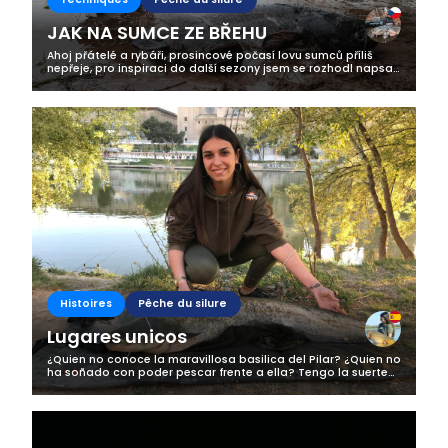
JAK NA SUMCE ZE BŘEHU
Ahoj přátelé a rybáři, prosincové počasí lovu sumců příliš
nepřeje, pro inspiraci do další sezony jsem se rozhodl napsat
vám alespoň článek na toto téma. Snad každý rybář má
skrytou touhu poměřit...
Histoires
Pêche du silure
Lugares unicos
¿Quien no conoce la maravillosa basilica del Pilar? ¿Quien no
ha soñado con poder pescar frente a ella? Tengo la suerte
de poder vivir en Zaragoza, y gracias a ello tener el Río Ebro
en casa. Y...