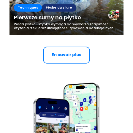
Techniques
Pêche du silure
Pierwsze sumy na płytko
Woda płytka i szybka wymaga od wędkarza znajomości
czytania rzeki oraz umiejętności typowania potencjalnych
miejsc bytowania ryb i ich żerowisk. To bardzo wymagające
łowiska, niezwykle ciężkie...
En savoir plus