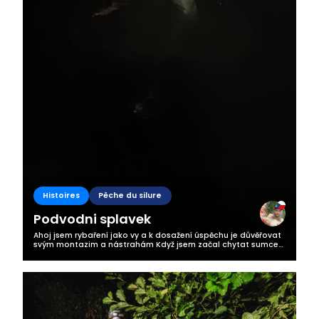
Histoires
Pêche du silure
Podvodni splavek
Ahoj jsem rybaření jako vy a k dosažení úspěchu je důvěřovat
svým montazim a nástrahám Když jsem začal chytat sumce
nic moc jsem otom nevěděl a díval jsem se na různá videa ale
úspěchy mi to...