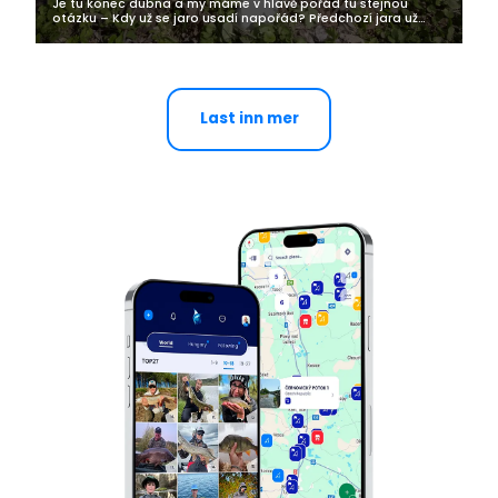
Je tu konec dubna a my máme v hlavě pořád tu stejnou
otázku – Kdy už se jaro usadí napořád? Předchozí jara už
touto dobou bylo na celodenní posedávání venku a nyní se
ani bez bundy nevypravím...
Last inn mer