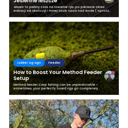
Jesienne leszcze
Jesien to piekny czas na lowienie ryb, po pierwsze okres
wakacji sie skonczyl i mniej osob rusza nad wode ( oprocz
zapalonych wedkarzy oczywiscie;), po drugie ryby ciagle
zeruja i zwiekszaj swoja...
Lokker og agn
Feeder
How to Boost Your Method Feeder
Setup
Method Feeder Carp fishing can be unpredictable –
sometimes, your perfectly tuned rigs go completely
unnoticed by the fish. I recently experienced this firsthand
when my standard method feeder...