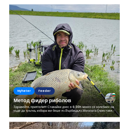
niebawem zdecydowałem...
Nyheter
Feeder
Метод фидер риболов
Здравейте, приятели!!! Ставайки днес в 6:30h много се колебаех на
къде да тръгна, избора ми беше яз.Върбица,яз.Могилата (преставях
си как утре всички ме псуват,че съм набол новите риби 🤣🤣🤣) и...