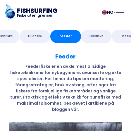
FISHSURFING
NO
Fiske uten grenser
Registrering
български
Norsk
innfiske
Fluefiske
Feeder
Havfiske
Isfisk
Čeština
Polski
Dansk
Português
Feeder
Hjem
Deutsch
Românesc
English
Pусский
Feederfiske er en av de mest allsidige
fisketeknikkene for nybegynnere, avanserte og ekte
Español
Slovenčina
Blogg
spesialister. Her finner du tips om montering,
Français
Suomalainen
fôringsstrategier, bruk av stang, erfaringer fra
Italiano
Svenska
Om appen
fiskere fra forskjellige fiskeområder og vanlige
Magyar
Türk
turer. Praktisk og effektiv teknikk for bunnfiske med
maksimal følsomhet, beskrevet i artiklene på
Nederlands
Українська
Fishsurfing
bloggen vår.