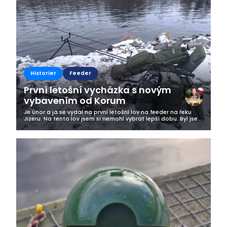
Business
Historier
Feeder
První letošní vycházka s novým
vybavením od Korum
Je Únor a já se vydal na první letošní lov na feeder na řeku
Jizeru. Na tento lov jsem si nemohl vybrat lepší dobu. Byl jsem
po noční směně a přede mnou byla odpolední šichta. Ale kdy
jindy se...