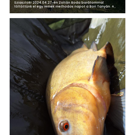
Sziasztok! 2024.04.27-én Zoltán Boda barátommal
töltöttünk el egy remek methodos napot a Bori Tanyán. A
tegnap esti készületek után, reggel 6 óra után már kocsiban
ülve elindultunk túránkra,...