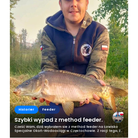
Historier
Feeder
Szybki wypad z method feeder.
Cześć Wam, dziś wybrałem sie z method feeder na Łowisko
Specjalne Okoń-Wodoociągi w Częstochowie. Z racji tego, że
rozpocząłem przygotowania do zawodów, które odbędą się