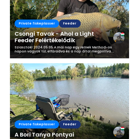
Private fiskeplasser
Feeder
Csongi Tavak - Ahol a Light
Feeder Felértékelődik
Sziasztok! 2024.05.05 A mai nap egy remek Method-os
napon vagyok túl, elfáradva és a nap által megpirítva.
Helyszín: Csongi Tavak - Derekegyház Előző nap egy kis
információ gyűjtés, illetve...
Private fiskeplasser
Feeder
A Bori Tanya Pontyai