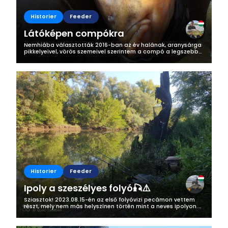
Historier
Feeder
Látóképen compókra
Nemhiába választották 2016-ban az év halának, aranysárga
pikkelyeivel, vörös szemeivel szerintem a compó a legszebb
hal a hazai vizekben. 2024.03.30 -án a Látóképi-tározóra
látogattam, azon belül...
Historier
Feeder
Ipoly a szeszélyes folyó🎣⚠️
Sziasztok! 2023.08.15-én az első folyóvizi pecámon vettem
részt, mely nem más helyszínen történ mint a neves Ipolyon.
Egy kicsit az Ipolyról, ha valaki kevésbé ismerné:
Szlovákiában, a...