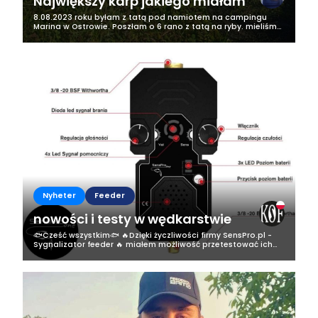
Największy karp jakiego miałam
8.08.2023 roku byłam z tatą pod namiotem na campingu
Marina w Ostrowie. Poszłam o 6 rano z tatą na ryby. mieliśmy
tam 2 wędki na jednej z nich założon była żyłka na rybę 6 kg, a
na drugiej był...
Nyheter
Feeder
nowości i testy w wędkarstwie
🐟Cześć wszystkim🐟 🔥Dzięki życzliwości firmy SensPro.pl -
Sygnalizator feeder 🔥 miałem możliwość przetestować ich
produkt a mianowicie sygnalizator do feedera✅️ 🐟✅️Miałem
dwa tygodnie na testy a...