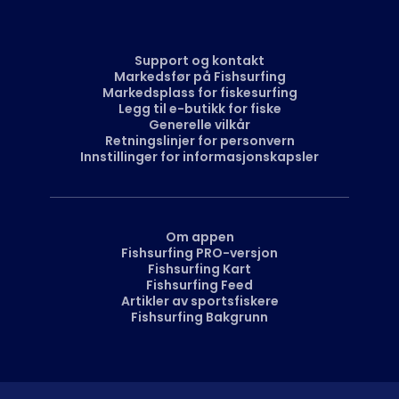
Support og kontakt
Markedsfør på Fishsurfing
Markedsplass for fiskesurfing
Legg til e-butikk for fiske
Generelle vilkår
Retningslinjer for personvern
Innstillinger for informasjonskapsler
Om appen
Fishsurfing PRO-versjon
Fishsurfing Kart
Fishsurfing Feed
Artikler av sportsfiskere
Fishsurfing Bakgrunn