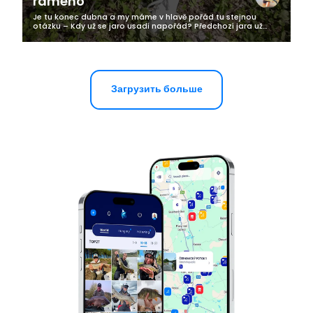
rameno
Je tu konec dubna a my máme v hlavě pořád tu stejnou
otázku – Kdy už se jaro usadí napořád? Předchozí jara už
touto dobou bylo na celodenní posedávání venku a nyní se
ani bez bundy nevypravím...
Загрузить больше