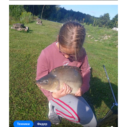
Szlovákiában, a...
Техники
Фидер