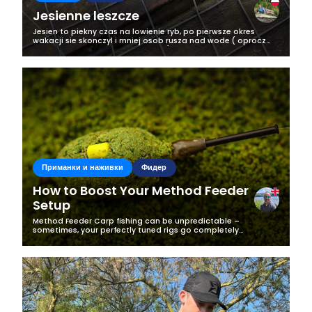
Jesienne leszcze
Jesien to piekny czas na lowienie ryb, po pierwsze okres
wakacji sie skonczyl i mniej osob rusza nad wode ( oprocz
zapalonych wedkarzy oczywiscie;), po drugie ryby ciagle
zeruja i zwiekszaj swoja...
Приманки и наживки
Фидер
How to Boost Your Method Feeder
Setup
Method Feeder Carp fishing can be unpredictable –
sometimes, your perfectly tuned rigs go completely
unnoticed by the fish. I recently experienced this firsthand
when my standard method feeder...