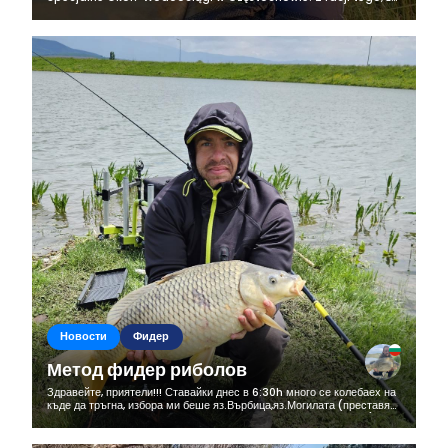
rozpocząłem przygotowania do zawodów, które odbędą się
niebawem zdecydowałem...
Новости
Фидер
Метод фидер риболов
Здравейте, приятели!!! Ставайки днес в 6:30h много се колебаех на
къде да тръгна, избора ми беше яз.Върбица,яз.Могилата (преставях
си как утре всички ме псуват,че съм набол новите риби 🤣🤣🤣) и...