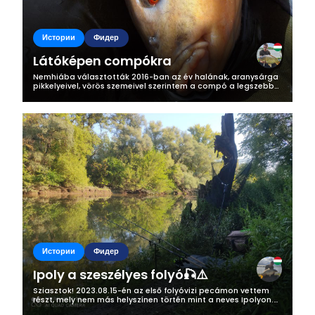
Истории
Фидер
Látóképen compókra
Nemhiába választották 2016-ban az év halának, aranysárga
pikkelyeivel, vörös szemeivel szerintem a compó a legszebb
hal a hazai vizekben. 2024.03.30 -án a Látóképi-tározóra
látogattam, azon belül...
Истории
Фидер
Ipoly a szeszélyes folyó🎣⚠️
Sziasztok! 2023.08.15-én az első folyóvizi pecámon vettem
részt, mely nem más helyszínen történ mint a neves Ipolyon.
Egy kicsit az Ipolyról, ha valaki kevésbé ismerné: