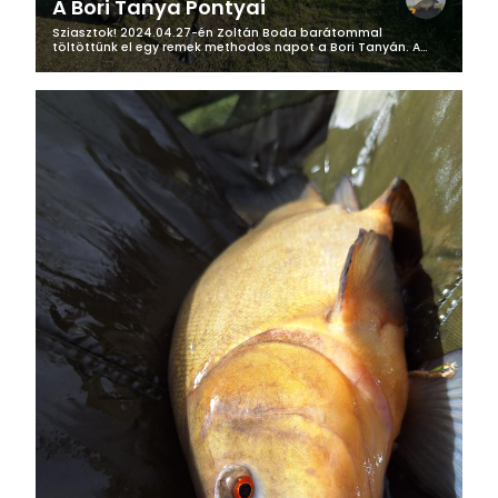
A Bori Tanya Pontyai
Sziasztok! 2024.04.27-én Zoltán Boda barátommal
töltöttünk el egy remek methodos napot a Bori Tanyán. A
tegnap esti készületek után, reggel 6 óra után már kocsiban
ülve elindultunk túránkra,...