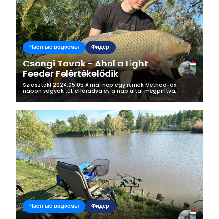
Частные водоемы
Фидер
Csongi Tavak - Ahol a Light
Feeder Felértékelődik
Sziasztok! 2024.05.05 A mai nap egy remek Method-os
napon vagyok túl, elfáradva és a nap által megpirítva.
Helyszín: Csongi Tavak - Derekegyház Előző nap egy kis
információ gyűjtés, illetve...
Частные водоемы
Фидер