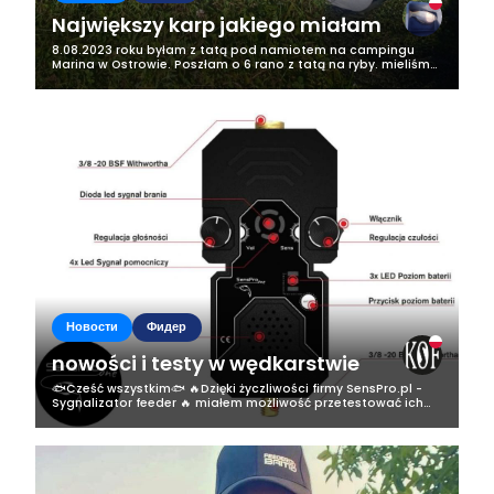
Największy karp jakiego miałam
8.08.2023 roku byłam z tatą pod namiotem na campingu
Marina w Ostrowie. Poszłam o 6 rano z tatą na ryby. mieliśmy
tam 2 wędki na jednej z nich założon była żyłka na rybę 6 kg, a
na drugiej był...
Новости
Фидер
nowości i testy w wędkarstwie
🐟Cześć wszystkim🐟 🔥Dzięki życzliwości firmy SensPro.pl -
Sygnalizator feeder 🔥 miałem możliwość przetestować ich
produkt a mianowicie sygnalizator do feedera✅️ 🐟✅️Miałem
dwa tygodnie na testy a...