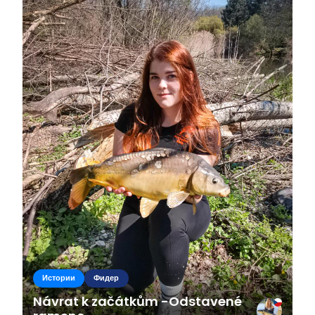
Истории
Фидер
Návrat k začátkům -Odstavené