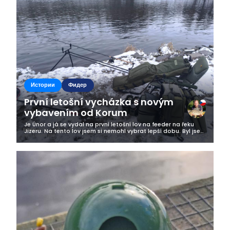
Business
Истории
Фидер
První letošní vycházka s novým
vybavením od Korum
Je Únor a já se vydal na první letošní lov na feeder na řeku
Jizeru. Na tento lov jsem si nemohl vybrat lepší dobu. Byl jsem
po noční směně a přede mnou byla odpolední šichta. Ale kdy
jindy se...