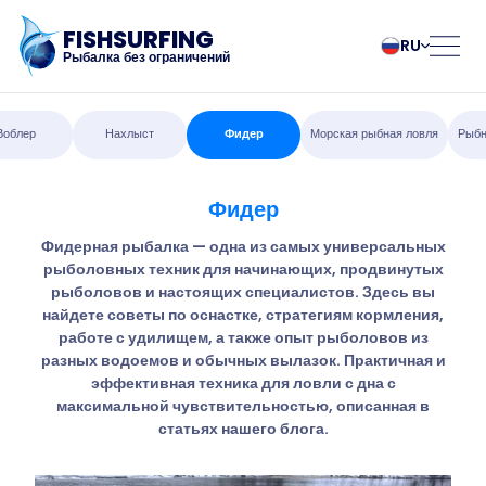
FISHSURFING
RU
Рыбалка без ограничений
Регистрация
български
Norsk
Воблер
Нахлыст
Фидер
Морская рыбная ловля
Рыбн
Čeština
Polski
Dansk
Português
Фидер
Главная
Deutsch
Românesc
English
Pусский
Фидерная рыбалка — одна из самых универсальных
рыболовных техник для начинающих, продвинутых
Español
Slovenčina
Блог
рыболовов и настоящих специалистов. Здесь вы
Français
Suomalainen
найдете советы по оснастке, стратегиям кормления,
Italiano
Svenska
О приложении
работе с удилищем, а также опыт рыболовов из
Magyar
Türk
разных водоемов и обычных вылазок. Практичная и
эффективная техника для ловли с дна с
Nederlands
Українська
Fishsurfing
максимальной чувствительностью, описанная в
статьях нашего блога.