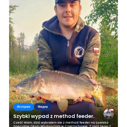
Истории
Фидер
Szybki wypad z method feeder.
Cześć Wam, dziś wybrałem sie z method feeder na Łowisko
Specjalne Okoń-Wodoociągi w Częstochowie. Z racji tego, że