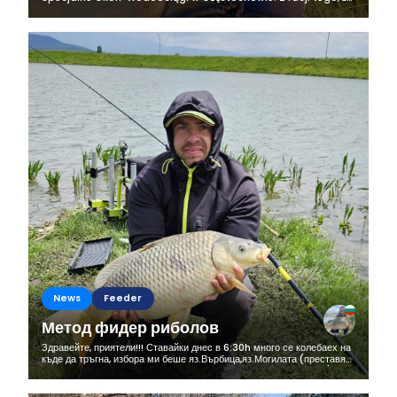
rozpocząłem przygotowania do zawodów, które odbędą się
niebawem zdecydowałem...
News
Feeder
Метод фидер риболов
Здравейте, приятели!!! Ставайки днес в 6:30h много се колебаех на
къде да тръгна, избора ми беше яз.Върбица,яз.Могилата (преставях
си как утре всички ме псуват,че съм набол новите риби 🤣🤣🤣) и...