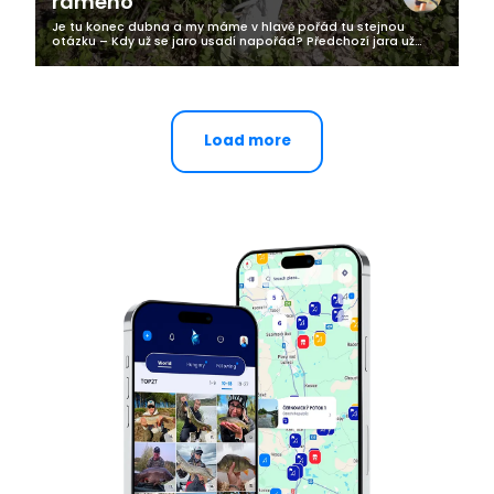
rameno
Je tu konec dubna a my máme v hlavě pořád tu stejnou
otázku – Kdy už se jaro usadí napořád? Předchozí jara už
touto dobou bylo na celodenní posedávání venku a nyní se
ani bez bundy nevypravím...
Load more