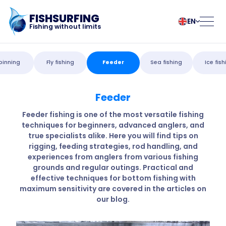
FISHSURFING
EN
Fishing without limits
Registration
български
Norsk
pinning
Fly fishing
Feeder
Sea fishing
Ice fish
Čeština
Polski
Dansk
Português
Feeder
Home
Deutsch
Românesc
English
Pусский
Feeder fishing is one of the most versatile fishing
techniques for beginners, advanced anglers, and
Español
Slovenčina
Blog
true specialists alike. Here you will find tips on
Français
Suomalainen
rigging, feeding strategies, rod handling, and
Italiano
Svenska
About the app
experiences from anglers from various fishing
Magyar
Türk
grounds and regular outings. Practical and
effective techniques for bottom fishing with
Nederlands
Українська
Fishsurfing
maximum sensitivity are covered in the articles on
our blog.