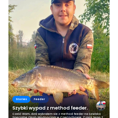
Stories
Feeder
Szybki wypad z method feeder.
Cześć Wam, dziś wybrałem sie z method feeder na Łowisko
Specjalne Okoń-Wodoociągi w Częstochowie. Z racji tego, że