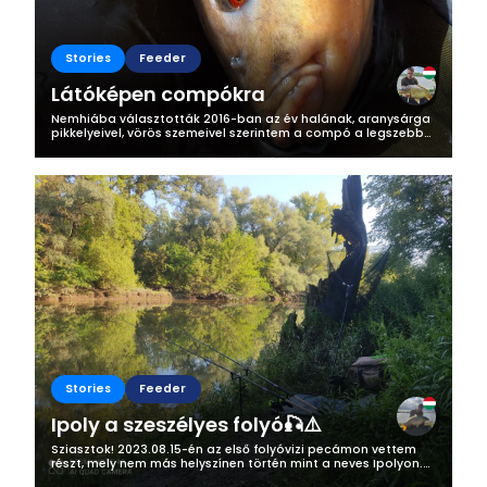
Stories
Feeder
Látóképen compókra
Nemhiába választották 2016-ban az év halának, aranysárga
pikkelyeivel, vörös szemeivel szerintem a compó a legszebb
hal a hazai vizekben. 2024.03.30 -án a Látóképi-tározóra
látogattam, azon belül...
Stories
Feeder
Ipoly a szeszélyes folyó🎣⚠️
Sziasztok! 2023.08.15-én az első folyóvizi pecámon vettem
részt, mely nem más helyszínen történ mint a neves Ipolyon.
Egy kicsit az Ipolyról, ha valaki kevésbé ismerné: