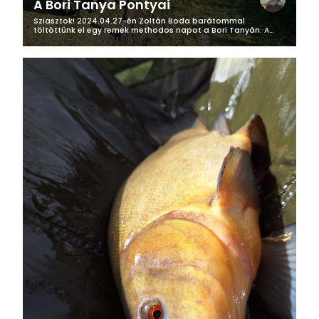
A Bori Tanya Pontyai
Sziasztok! 2024.04.27-én Zoltán Boda barátommal
töltöttünk el egy remek methodos napot a Bori Tanyán. A
tegnap esti készületek után, reggel 6 óra után már kocsiban
ülve elindultunk túránkra,...