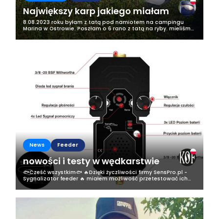
Największy karp jakiego miałam
8.08.2023 roku byłam z tatą pod namiotem na campingu
Marina w Ostrowie. Poszłam o 6 rano z tatą na ryby. mieliśmy
tam 2 wędki na jednej z nich założon była żyłka na rybę 6 kg, a
na drugiej był...
News
Feeder
nowości i testy w wędkarstwie
🐟Cześć wszystkim🐟 🔥Dzięki życzliwości firmy SensPro.pl -
Sygnalizator feeder 🔥 miałem możliwość przetestować ich
produkt a mianowicie sygnalizator do feedera✅️ 🐟✅️Miałem
dwa tygodnie na testy a...