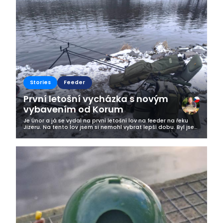
Business
Stories
Feeder
První letošní vycházka s novým
vybavením od Korum
Je Únor a já se vydal na první letošní lov na feeder na řeku
Jizeru. Na tento lov jsem si nemohl vybrat lepší dobu. Byl jsem
po noční směně a přede mnou byla odpolední šichta. Ale kdy
jindy se...