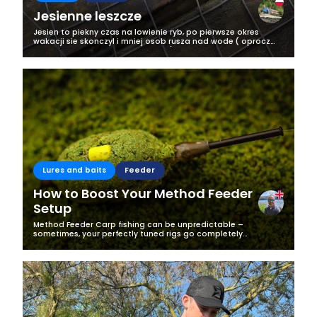
Jesienne leszcze
Jesien to piekny czas na lowienie ryb, po pierwsze okres
wakacji sie skonczyl i mniej osob rusza nad wode ( oprocz
zapalonych wedkarzy oczywiscie;), po drugie ryby ciagle
zeruja i zwiekszaj swoja...
Lures and baits
Feeder
How to Boost Your Method Feeder
Setup
Method Feeder Carp fishing can be unpredictable –
sometimes, your perfectly tuned rigs go completely
unnoticed by the fish. I recently experienced this firsthand
when my standard method feeder...