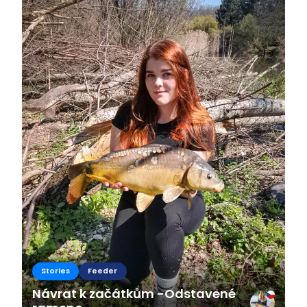
Stories
Feeder
Návrat k začátkům -Odstavené