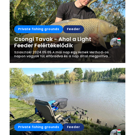
Private fishing grounds
Feeder
Csongi Tavak - Ahol a Light
Feeder Felértékelődik
Sziasztok! 2024.05.05 A mai nap egy remek Method-os
napon vagyok túl, elfáradva és a nap által megpirítva.
Helyszín: Csongi Tavak - Derekegyház Előző nap egy kis
információ gyűjtés, illetve...
Private fishing grounds
Feeder