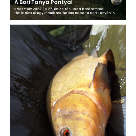
A Bori Tanya Pontyai
Sziasztok! 2024.04.27-én Zoltán Boda barátommal
töltöttünk el egy remek methodos napot a Bori Tanyán. A
tegnap esti készületek után, reggel 6 óra után már kocsiban
ülve elindultunk túránkra,...