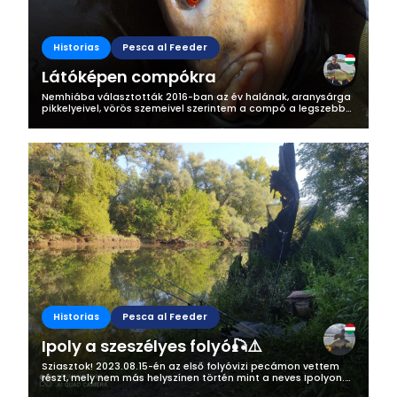
Historias
Pesca al Feeder
Látóképen compókra
Nemhiába választották 2016-ban az év halának, aranysárga
pikkelyeivel, vörös szemeivel szerintem a compó a legszebb
hal a hazai vizekben. 2024.03.30 -án a Látóképi-tározóra
látogattam, azon belül...
Historias
Pesca al Feeder
Ipoly a szeszélyes folyó🎣⚠️
Sziasztok! 2023.08.15-én az első folyóvizi pecámon vettem
részt, mely nem más helyszínen történ mint a neves Ipolyon.
Egy kicsit az Ipolyról, ha valaki kevésbé ismerné: