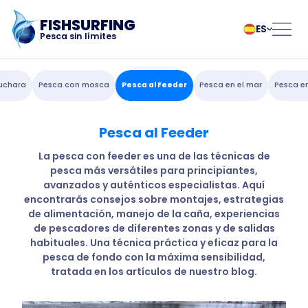
FISHSURFING
ES
Pesca sin límites
Registro
български
Norsk
uchara
Pesca con mosca
Pesca al Feeder
Pesca en el mar
Pesca en
Čeština
Polski
Dansk
Português
Pesca al Feeder
Inicio
Deutsch
Românesc
English
Pусский
La pesca con feeder es una de las técnicas de
pesca más versátiles para principiantes,
Español
Slovenčina
Blog
avanzados y auténticos especialistas. Aquí
Français
Suomalainen
encontrarás consejos sobre montajes, estrategias
Italiano
Svenska
Acerca de la
de alimentación, manejo de la caña, experiencias
Magyar
Türk
de pescadores de diferentes zonas y de salidas
habituales. Una técnica práctica y eficaz para la
Nederlands
Українська
aplicación
pesca de fondo con la máxima sensibilidad,
tratada en los artículos de nuestro blog.
Fishsurfing