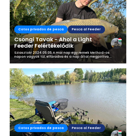
Cotos privados de pesca
Pesca al Feeder
Csongi Tavak - Ahol a Light
Feeder Felértékelődik
Sziasztok! 2024.05.05 A mai nap egy remek Method-os
napon vagyok túl, elfáradva és a nap által megpirítva.
Helyszín: Csongi Tavak - Derekegyház Előző nap egy kis
információ gyűjtés, illetve...
Cotos privados de pesca
Pesca al Feeder