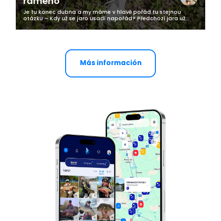
rameno
Je tu konec dubna a my máme v hlavě pořád tu stejnou
otázku – Kdy už se jaro usadí napořád? Předchozí jara už
touto dobou bylo na celodenní posedávání venku a nyní se
ani bez bundy nevypravím...
Más información