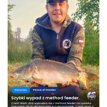
Historias
Pesca al Feeder
Szybki wypad z method feeder.
Cześć Wam, dziś wybrałem sie z method feeder na Łowisko
Specjalne Okoń-Wodoociągi w Częstochowie. Z racji tego, że