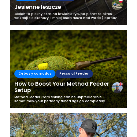
Jesienne leszcze
Jesien to piekny czas na lowienie ryb, po pierwsze okres
wakacji sie skonczyl i mniej osob rusza nad wode ( oprocz
zapalonych wedkarzy oczywiscie;), po drugie ryby ciagle
zeruja i zwiekszaj swoja...
Cebos y carnadas
Pesca al Feeder
How to Boost Your Method Feeder
Setup
Method Feeder Carp fishing can be unpredictable –
sometimes, your perfectly tuned rigs go completely
unnoticed by the fish. I recently experienced this firsthand
when my standard method feeder...