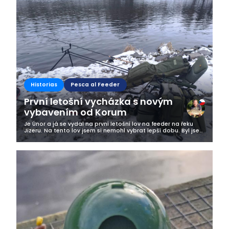
Business
Historias
Pesca al Feeder
První letošní vycházka s novým
vybavením od Korum
Je Únor a já se vydal na první letošní lov na feeder na řeku
Jizeru. Na tento lov jsem si nemohl vybrat lepší dobu. Byl jsem
po noční směně a přede mnou byla odpolední šichta. Ale kdy
jindy se...