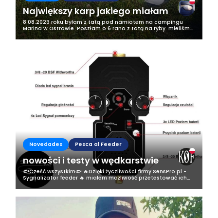
Największy karp jakiego miałam
8.08.2023 roku byłam z tatą pod namiotem na campingu
Marina w Ostrowie. Poszłam o 6 rano z tatą na ryby. mieliśmy
tam 2 wędki na jednej z nich założon była żyłka na rybę 6 kg, a
na drugiej był...
Novedades
Pesca al Feeder
nowości i testy w wędkarstwie
🐟Cześć wszystkim🐟 🔥Dzięki życzliwości firmy SensPro.pl -
Sygnalizator feeder 🔥 miałem możliwość przetestować ich
produkt a mianowicie sygnalizator do feedera✅️ 🐟✅️Miałem
dwa tygodnie na testy a...