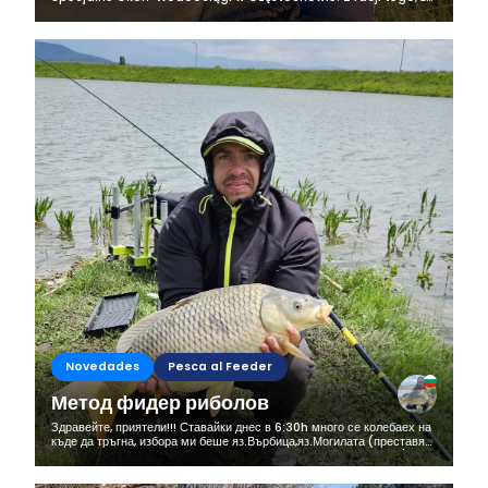
rozpocząłem przygotowania do zawodów, które odbędą się
niebawem zdecydowałem...
Novedades
Pesca al Feeder
Метод фидер риболов
Здравейте, приятели!!! Ставайки днес в 6:30h много се колебаех на
къде да тръгна, избора ми беше яз.Върбица,яз.Могилата (преставях
си как утре всички ме псуват,че съм набол новите риби 🤣🤣🤣) и...