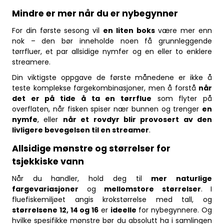
Mindre er mer når du er nybegynner
For din første sesong vil
en liten boks
være mer enn
nok – den bør inneholde noen få grunnleggende
tørrfluer, et par allsidige nymfer og en eller to enklere
streamere.
Din viktigste oppgave de første månedene er ikke å
teste komplekse fargekombinasjoner, men å forstå
når
det er på tide å ta en tørrflue
som flyter på
overflaten, når fisken spiser nær bunnen og trenger
en
nymfe
, eller
når et rovdyr blir provosert av den
livligere bevegelsen til en streamer
.
Allsidige mønstre og størrelser for
tsjekkiske vann
Når du handler, hold deg til
mer naturlige
fargevariasjoner
og
mellomstore størrelser
. I
fluefiskemiljøet angis krokstørrelse med tall, og
størrelsene 12, 14 og 16
er
ideelle
for nybegynnere. Og
hvilke spesifikke mønstre bør du absolutt ha i samlingen