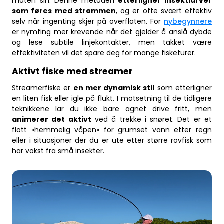
maten sin. Denne metoden
etterligner insektlarver
som føres med strømmen
, og er ofte svært effektiv
selv når ingenting skjer på overflaten. For
nybegynnere
er nymfing mer krevende når det gjelder å anslå dybde
og lese subtile linjekontakter, men takket være
effektiviteten vil det spare deg for mange fisketurer.
Aktivt fiske med streamer
Streamerfiske er
en mer dynamisk stil
som etterligner
en liten fisk eller igle på flukt. I motsetning til de tidligere
teknikkene lar du ikke bare agnet drive fritt, men
animerer det aktivt
ved å trekke i snøret. Det er et
flott «hemmelig våpen» for grumset vann etter regn
eller i situasjoner der du er ute etter større rovfisk som
har vokst fra små insekter.