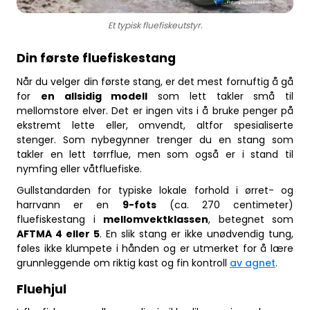
Et typisk fluefiskeutstyr.
Din første fluefiskestang
Når du velger din første stang, er det mest fornuftig å gå
for
en allsidig modell
som lett takler små til
mellomstore elver. Det er ingen vits i å bruke penger på
ekstremt lette eller, omvendt, altfor spesialiserte
stenger. Som nybegynner trenger du en stang som
takler en lett tørrflue, men som også er i stand til
nymfing eller våtfluefiske.
Gullstandarden for typiske lokale forhold i ørret- og
harrvann er en
9-fots
(ca. 270 centimeter)
fluefiskestang i
mellomvektklassen
, betegnet som
AFTMA 4 eller 5
. En slik stang er ikke unødvendig tung,
føles ikke klumpete i hånden og er utmerket for å lære
grunnleggende om riktig kast og fin kontroll
av agnet
.
Fluehjul