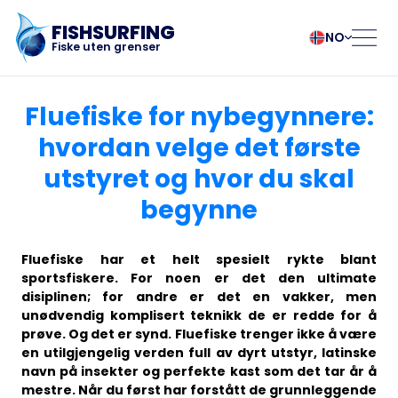
FISHSURFING
NO
Fiske uten grenser
Registrering
български
Norsk
Fluefiske for nybegynnere:
Čeština
Polski
hvordan velge det første
Dansk
Português
utstyret og hvor du skal
Hjem
Deutsch
Românesc
English
Pусский
begynne
Español
Slovenčina
Blogg
Français
Suomalainen
Fluefiske har et helt spesielt rykte blant
Italiano
Svenska
Om appen
sportsfiskere. For noen er det den ultimate
Magyar
Türk
disiplinen; for andre er det en vakker, men
unødvendig komplisert teknikk de er redde for å
Nederlands
Українська
Fishsurfing
prøve. Og det er synd. Fluefiske trenger ikke å være
en utilgjengelig verden full av dyrt utstyr, latinske
navn på insekter og perfekte kast som det tar år å
mestre. Når du først har forstått de grunnleggende