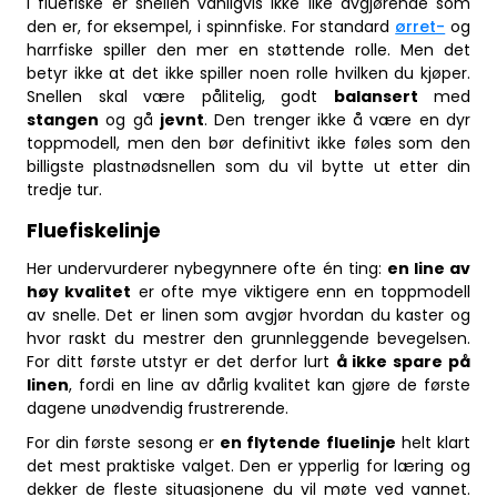
I fluefiske er snellen vanligvis ikke like avgjørende som
den er, for eksempel, i spinnfiske. For standard
ørret-
og
harrfiske spiller den mer en støttende rolle. Men det
betyr ikke at det ikke spiller noen rolle hvilken du kjøper.
Snellen skal være pålitelig, godt
balansert
med
stangen
og gå
jevnt
. Den trenger ikke å være en dyr
toppmodell, men den bør definitivt ikke føles som den
billigste plastnødsnellen som du vil bytte ut etter din
tredje tur.
Fluefiskelinje
Her undervurderer nybegynnere ofte én ting:
en line av
høy kvalitet
er ofte mye viktigere enn en toppmodell
av snelle. Det er linen som avgjør hvordan du kaster og
hvor raskt du mestrer den grunnleggende bevegelsen.
For ditt første utstyr er det derfor lurt
å ikke spare på
linen
, fordi en line av dårlig kvalitet kan gjøre de første
dagene unødvendig frustrerende.
For din første sesong er
en flytende fluelinje
helt klart
det mest praktiske valget. Den er ypperlig for læring og
dekker de fleste situasjonene du vil møte ved vannet.