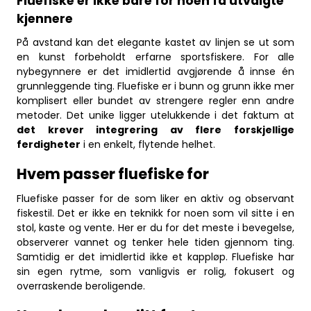
Fluefiske er ikke bare for noen få utvalgte
kjennere
På avstand kan det elegante kastet av linjen se ut som
en kunst forbeholdt erfarne sportsfiskere. For alle
nybegynnere er det imidlertid avgjørende å innse én
grunnleggende ting. Fluefiske er i bunn og grunn ikke mer
komplisert eller bundet av strengere regler enn andre
metoder. Det unike ligger utelukkende i det faktum at
det krever integrering av flere forskjellige
ferdigheter
i en enkelt, flytende helhet.
Hvem passer fluefiske for
Fluefiske passer for de som liker en aktiv og observant
fiskestil. Det er ikke en teknikk for noen som vil sitte i en
stol, kaste og vente. Her er du for det meste i bevegelse,
observerer vannet og tenker hele tiden gjennom ting.
Samtidig er det imidlertid ikke et kappløp. Fluefiske har
sin egen rytme, som vanligvis er rolig, fokusert og
overraskende beroligende.