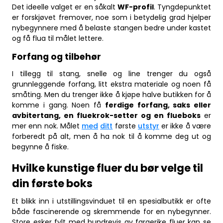
Det ideelle valget er en såkalt
WF-profil
. Tyngdepunktet
er forskjøvet fremover, noe som i betydelig grad hjelper
nybegynnere med å belaste stangen bedre under kastet
og få flua til målet lettere.
Forfang og tilbehør
I tillegg til stang, snelle og line trenger du også
grunnleggende forfang, litt ekstra materiale og noen få
småting. Men du trenger ikke å kjøpe halve butikken for å
komme i gang. Noen få
ferdige forfang, saks eller
avbitertang, en fluekrok-setter og en flueboks
er
mer enn nok. Målet
med
ditt
første
utstyr
er ikke å være
forberedt på alt, men å ha nok til å komme deg ut og
begynne å fiske.
Hvilke kunstige fluer du bør velge til
din første boks
Et blikk inn i utstillingsvinduet til en spesialbutikk er ofte
både fascinerende og skremmende for en nybegynner.
Store esker fylt med hundrevis av fargerike fluer kan se