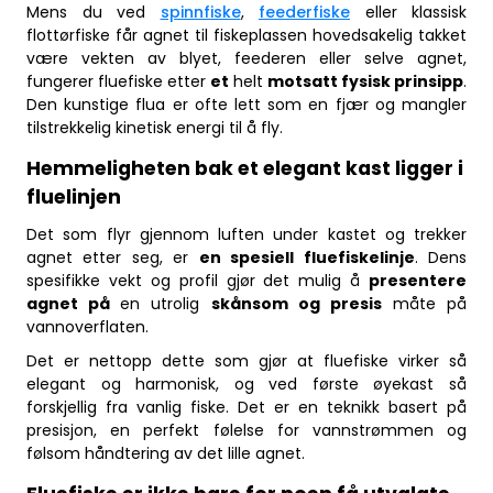
Mens du ved
spinnfiske
,
feederfiske
eller klassisk
flottørfiske får agnet til fiskeplassen hovedsakelig takket
være vekten av blyet, feederen eller selve agnet,
fungerer fluefiske etter
et
helt
motsatt fysisk prinsipp
.
Den kunstige flua er ofte lett som en fjær og mangler
tilstrekkelig kinetisk energi til å fly.
Hemmeligheten bak et elegant kast ligger i
fluelinjen
Det som flyr gjennom luften under kastet og trekker
agnet etter seg, er
en spesiell fluefiskelinje
. Dens
spesifikke vekt og profil gjør det mulig å
presentere
agnet på
en utrolig
skånsom og presis
måte på
vannoverflaten.
Det er nettopp dette som gjør at fluefiske virker så
elegant og harmonisk, og ved første øyekast så
forskjellig fra vanlig fiske. Det er en teknikk basert på
presisjon, en perfekt følelse for vannstrømmen og
følsom håndtering av det lille agnet.