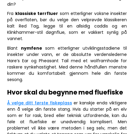
din?
Fra
klassiske tørrfluer
som etterligner voksne insekter
på overflaten, bør du velge den velprøvde klassikeren
kalt Red Tag, legge til en allsidig caddis og en
Klinkhammer-stil døgnflue, som er vakkert synlig på
vannet.
Blant
nymfene
som etterligner utviklingsstadiene til
insekter under vann, er de absolutte verdenslederne
Hare’s Ear og Pheasant Tail med et wolframhode for
raskere synkehastighet. Med denne håndfullen mønstre
kommer du komfortabelt gjennom hele din første
sesong.
Hvor skal du begynne med fluefiske
Å velge ditt første fiskeplass
er kanskje enda viktigere
enn å velge din første stang. Hvis du starter på en elv
som er for rask, bred eller teknisk utfordrende, kan du
føle at fluefiske er unødvendig komplisert. Men
problemet vil ikke være metoden i seg selv, men det