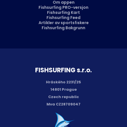
Om appen
Fishsurfing PRO-versjon
Fishsurfing Kart
Fishsurfing Feed
Artikler av sportsfiskere
Fishsurfing Bakgrunn
FISH­SURFING s.r.o.
Hráského 2231/25
14801 Prague
Czech republic
Mva CZ28709047