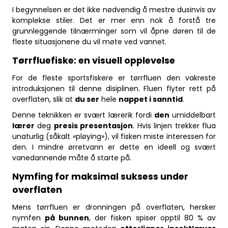
I begynnelsen er det ikke nødvendig å mestre dusinvis av
komplekse stiler. Det er mer enn nok å forstå tre
grunnleggende tilnærminger som vil åpne døren til de
fleste situasjonene du vil møte ved vannet.
Tørrfluefiske: en visuell opplevelse
For de fleste sportsfiskere er tørrfluen den vakreste
introduksjonen til denne disiplinen. Fluen flyter rett på
overflaten, slik at
du ser
hele
nappet i sanntid
.
Denne teknikken er svært lærerik fordi
den
umiddelbart
lærer
deg
presis presentasjon
. Hvis linjen trekker flua
unaturlig (såkalt «pløying»), vil fisken miste interessen for
den. I mindre ørretvann er dette en ideell og svært
vanedannende måte å starte på.
Nymfing for maksimal suksess under
overflaten
Mens tørrfluen er dronningen på overflaten, hersker
nymfen
på bunnen
, der fisken spiser opptil 80 % av