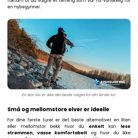
faktum at du valgte et terreng som var for vanskelig for
en nybegynner.
En stor elv er ikke det beste valget for din første tur.
Små og mellomstore elver er ideelle
For dine første turer er det beste alternativet en liten
eller mellomstor bekk hvor du
enkelt
kan
lese
strømmen, vasse komfortabelt
og hvor du ikke