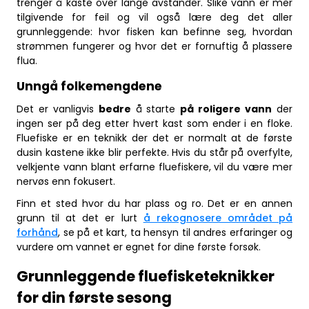
trenger å kaste over lange avstander. Slike vann er mer
tilgivende for feil og vil også lære deg det aller
grunnleggende: hvor fisken kan befinne seg, hvordan
strømmen fungerer og hvor det er fornuftig å plassere
flua.
Unngå folkemengdene
Det er vanligvis
bedre
å starte
på roligere vann
der
ingen ser på deg etter hvert kast som ender i en floke.
Fluefiske er en teknikk der det er normalt at de første
dusin kastene ikke blir perfekte. Hvis du står på overfylte,
velkjente vann blant erfarne fluefiskere, vil du være mer
nervøs enn fokusert.
Finn et sted hvor du har plass og ro. Det er en annen
grunn til at det er lurt
å rekognosere området på
forhånd
, se på et kart, ta hensyn til andres erfaringer og
vurdere om vannet er egnet for dine første forsøk.
Grunnleggende fluefisketeknikker
for din første sesong