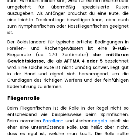
kann. Es macht keinen Sinn, Geld für extrem leichte oder
umgekehrt für übermäßig spezialisierte Ruten
auszugeben. Als Anfänger brauchst du eine Rute, die
eine leichte Trockenfliege bewältigen kann, aber auch
zum Nymphenfischen oder Nassfliegenfischen geeignet
ist.
Der Goldstandard für typische örtliche Bedingungen in
Forellen- und Äschengewässern ist eine
9-Fuß-
Fliegenrute (ca. 270 Zentimeter)
der
mittleren
Gewichtsklasse,
die als
AFTMA 4 oder 5
bezeichnet
wird. Eine solche Rute ist nicht unnötig schwer, liegt gut
in der Hand und eignet sich hervorragend, um die
Grundlagen des richtigen Werfens und der feinfühligen
Köderführung zu erlernen.
Fliegenrolle
Beim Fliegenfischen ist die Rolle in der Regel nicht so
entscheidend wie beispielsweise beim Spinnfischen.
Beim normalen
Forellen-
und Äschen
angeln
spielt sie
eher eine unterstützende Rolle. Das heißt aber nicht
,
dass es egal ist, welche man kauft. Die Rolle sollte