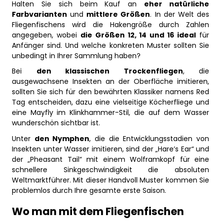
Halten Sie sich beim Kauf an
eher natürliche
Farbvarianten
und
mittlere Größen
. In der Welt des
Fliegenfischens wird die Hakengröße durch Zahlen
angegeben, wobei
die Größen 12, 14 und 16 ideal
für
Anfänger sind. Und welche konkreten Muster sollten Sie
unbedingt in Ihrer Sammlung haben?
Bei
den klassischen Trockenfliegen
, die
ausgewachsene Insekten an der Oberfläche imitieren,
sollten Sie sich für den bewährten Klassiker namens Red
Tag entscheiden, dazu eine vielseitige Köcherfliege und
eine Mayfly im Klinkhammer-Stil, die auf dem Wasser
wunderschön sichtbar ist.
Unter
den Nymphen
, die die Entwicklungsstadien von
Insekten unter Wasser imitieren, sind der „Hare’s Ear“ und
der „Pheasant Tail“ mit einem Wolframkopf für eine
schnellere Sinkgeschwindigkeit die absoluten
Weltmarktführer. Mit dieser Handvoll Muster kommen Sie
problemlos durch Ihre gesamte erste Saison.
Wo man mit dem Fliegenfischen