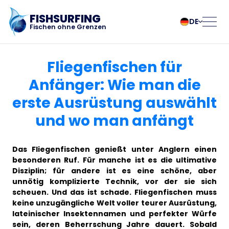
FISHSURFING
DE
Fischen ohne Grenzen
Registrierung
български
Norsk
Fliegenfischen für
Čeština
Polski
Anfänger: Wie man die
Dansk
Português
erste Ausrüstung auswählt
Startseite
Deutsch
Românesc
English
Pусский
und wo man anfängt
Español
Slovenčina
Blog
Français
Suomalainen
Das Fliegenfischen genießt unter Anglern einen
Italiano
Svenska
Über die App
besonderen Ruf. Für manche ist es die ultimative
Magyar
Türk
Disziplin; für andere ist es eine schöne, aber
unnötig komplizierte Technik, vor der sie sich
Nederlands
Українська
Fishsurfing
scheuen. Und das ist schade. Fliegenfischen muss
keine unzugängliche Welt voller teurer Ausrüstung,
lateinischer Insektennamen und perfekter Würfe
sein, deren Beherrschung Jahre dauert. Sobald