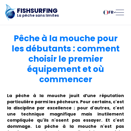
FISHSURFING
FR
La pêche sans limites
Enregistrement
български
Norsk
Pêche à la mouche pour
Čeština
Polski
les débutants : comment
Dansk
Português
choisir le premier
Accueil
Deutsch
Românesc
English
Pусский
équipement et où
Español
Slovenčina
Blog
commencer
Français
Suomalainen
Italiano
Svenska
À propos de
La pêche à la mouche jouit d’une réputation
Magyar
Türk
particulière parmi les pêcheurs. Pour certains, c'est
Nederlands
Українська
l'application
la discipline par excellence ; pour d'autres, c'est
une technique magnifique mais inutilement
compliquée qu'ils n'osent pas essayer. Et c'est
Fishsurfing
dommage. La pêche à la mouche n'est pas