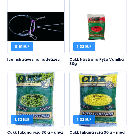
0,61
EUR
1,32
EUR
Ice fish záves na nadväzec
Cukk Nástraha Ryža Vanilka
30g
1,32
EUR
1,32
EUR
Cukk fúkaná ryža 30 g - anýz
Cukk fúkaná ryža 30 g - med