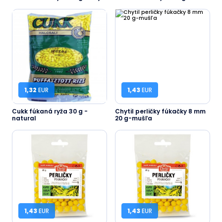
1,32
EUR
1,43
EUR
Cukk fúkaná ryža 30 g -
Chytil perličky fúkačky 8 mm
natural
20 g-mušľa
1,43
EUR
1,43
EUR