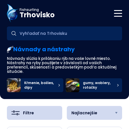
Fishsurfing
Trhovisko
Návnady a nástrahy
Návnady slúžia k prilákaniu rýb na vaše lovné miesto.
Nástrahy na ryby použijete v závislosti od vašich
preferencií, skúseností a predovšetkým podľa aktuálnej
situácie.
Kŕmenie, boilies,
gumy, woblery,
dipy
rotačky
Filtre
Najlacnejšie