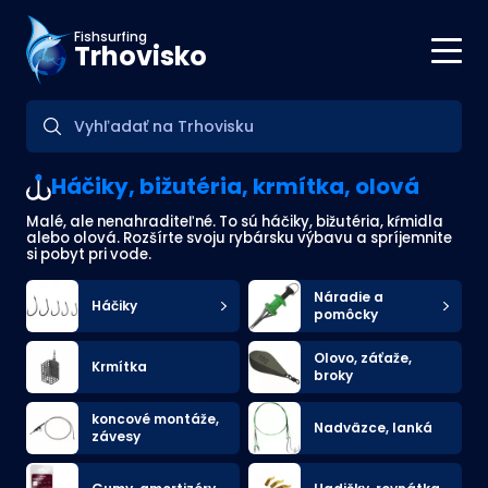
Fishsurfing
Trhovisko
Háčiky, bižutéria, krmítka, olová
Malé, ale nenahraditeľné. To sú háčiky, bižutéria, kŕmidla
alebo olová. Rozšírte svoju rybársku výbavu a spríjemnite
si pobyt pri vode.
Náradie a
Háčiky
pomôcky
Olovo, záťaže,
Krmítka
broky
koncové montáže,
Nadväzce, lanká
závesy