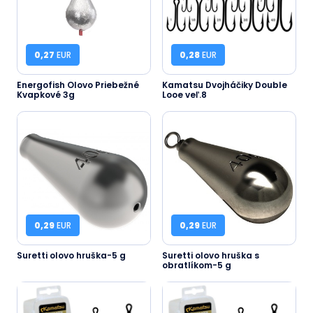
0,27
EUR
0,28
EUR
Energofish Olovo Priebežné
Kamatsu Dvojháčiky Double
Kvapkové 3g
Looe veľ.8
0,29
EUR
0,29
EUR
Suretti olovo hruška-5 g
Suretti olovo hruška s
obratlíkom-5 g