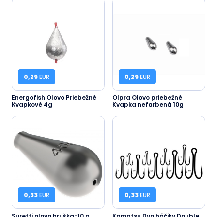
0,29
EUR
0,29
EUR
Energofish Olovo Priebežné
Olpra Olovo priebežné
Kvapkové 4g
Kvapka nefarbená 10g
0,33
EUR
0,33
EUR
Suretti olovo hruška-10 g
Kamatsu Dvojháčiky Double