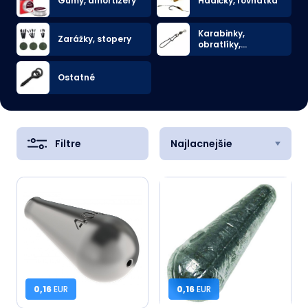
Gumy, amortizéry
Hadičky, rovnátka
Karabinky,
Zarážky, stopery
obratlíky,
spojovacie
bižutérie
Ostatné
Filtre
Najlacnejšie
0,16
EUR
0,16
EUR