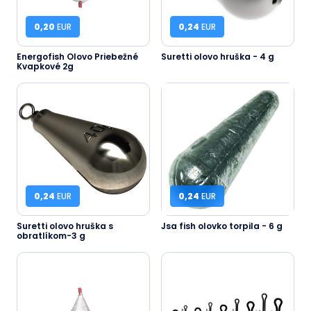
0,20
EUR
0,24
EUR
Energofish Olovo Priebežné
Suretti olovo hruška - 4 g
Kvapkové 2g
0,24
EUR
0,24
EUR
Suretti olovo hruška s
Jsa fish olovko torpila - 6 g
obratlíkom-3 g