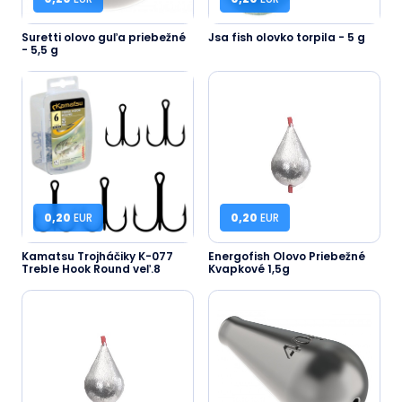
Suretti olovo guľa priebežné
Jsa fish olovko torpila - 5 g
- 5,5 g
0,20
EUR
0,20
EUR
Kamatsu Trojháčiky K-077
Energofish Olovo Priebežné
Treble Hook Round veľ.8
Kvapkové 1,5g