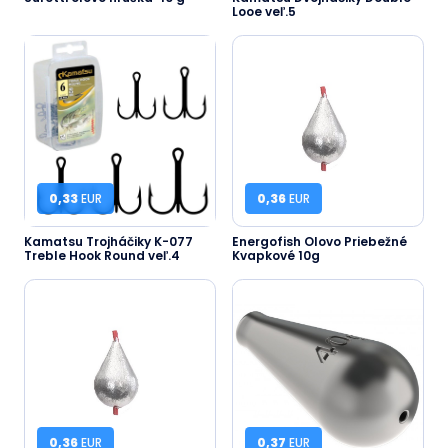
Looe veľ.5
0,33
EUR
0,36
EUR
Kamatsu Trojháčiky K-077
Energofish Olovo Priebežné
Treble Hook Round veľ.4
Kvapkové 10g
0,36
EUR
0,37
EUR