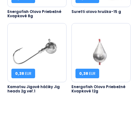
Energofish Olovo Priebežné
Suretti olovo hruška-15 g
Kvapkové 8g
0,38
EUR
0,38
EUR
Kamatsu Jigové háčiky Jig
Energofish Olovo Priebežné
heads 2g veľ.1
Kvapkové 12g