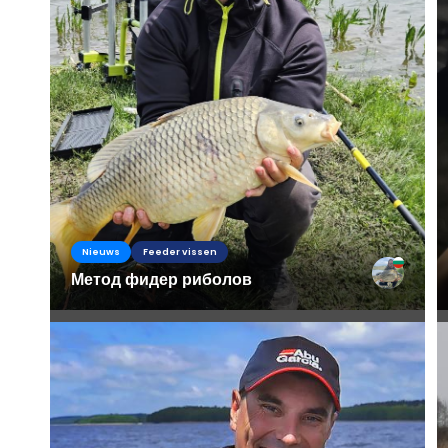
Nieuws
Feeder vissen
Метод фидер риболов