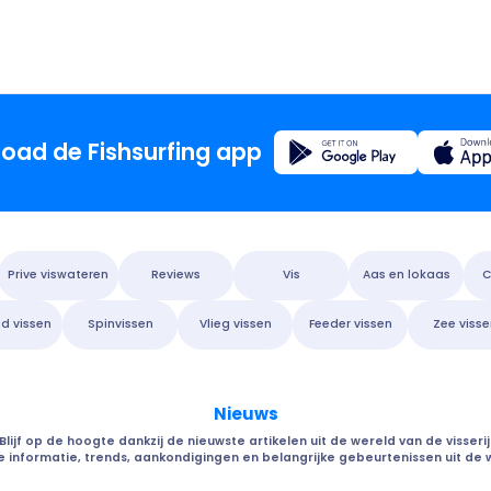
Regitratie
oad de Fishsurfing app
Home
Prive viswateren
Reviews
Vis
Aas en lokaas
C
Blog
nd vissen
Spinvissen
Vlieg vissen
Feeder vissen
Zee viss
Over de
Nieuws
Fishsur
Blijf op de hoogte dankzij de nieuwste artikelen uit de wereld van de visserij
e informatie, trends, aankondigingen en belangrijke gebeurtenissen uit de we