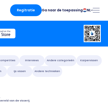
Regitratie
NL
Ga naar de toepassing
български
Norsk
Čeština
Polski
Dansk
Português
Deutsch
Românesc
English
Pусский
Español
Slovenčina
ompetities
Interviews
Andere categorieën
Karpervissen
Français
Suomalainen
en
Ijs vissen
Andere technieken
Italiano
Svenska
 app
Magyar
Türk
Nederlands
Українська
fing
.
reld van de visserij.