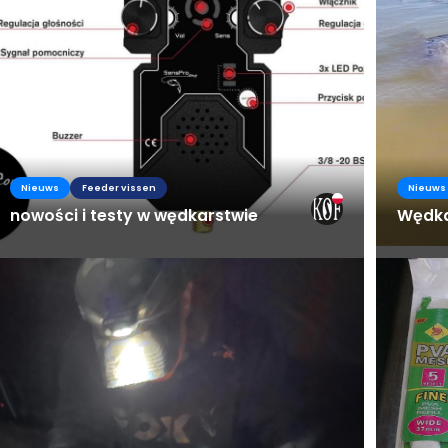
Nieuws
Feeder vissen
Nieuws
nowości i testy w wędkarstwie
Wędka