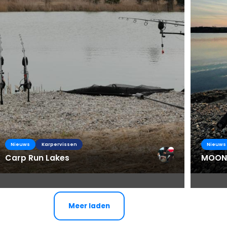
Nieuws
Karpervissen
Nieuws
Carp Run Lakes
MOONS
Meer laden