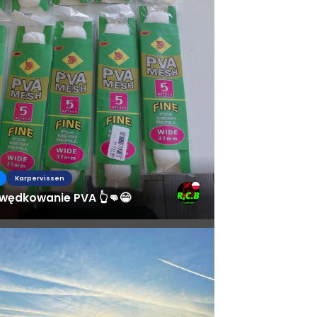
Karpervissen
 wędkowanie PVA 👆👊😁