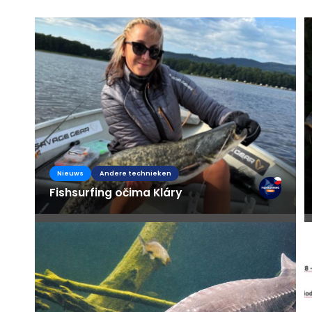
Nieuws
Andere technieken
Fishsurfing očima Kláry