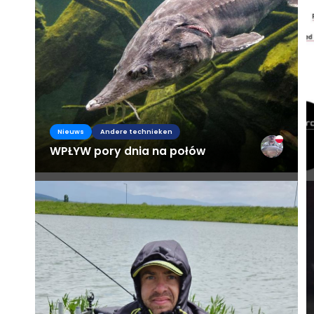
Nieuws
Andere technieken
WPŁYW pory dnia na połów