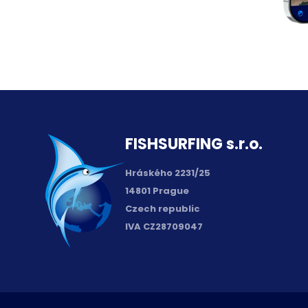
FISH­SURFING s.r.o.
Hráského 2231/25
14801 Prague
Czech republic
IVA CZ28709047