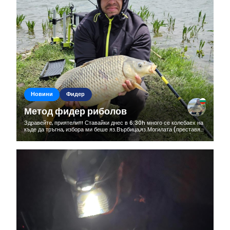
Новини
Фидер
Метод фидер риболов
Здравейте, приятели!!! Ставайки днес в 6:30h много се колебаех на
къде да тръгна, избора ми беше яз.Върбица,яз.Могилата (преставях
си как утре всички ме псуват,че съм набол новите риби 🤣🤣🤣) и...