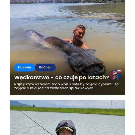
Новини
Воблер
Wędkarstwo - co czuje po latach?
Najlepszym wstępem tego wpisu było by zdjęcie dyplomu za
zajęcie 2 miejsca na zawodach spławikowych
zorganizowanych z okazji dnia dziecka gdy miałem 5 lat. Mój
tato, wujek i dziadek od małego...