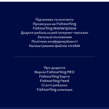
Підтримка та контакти
Промоушн на Fishsurfing
Fishsurfing Marketplace
Додати рибальський інтернет-магазин
Загальні положення
Політика конфіденційності
Налаштування файлів cookie
Про додаток
Версія Fishsurfing PRO
Fishsurfing Карти
Fishsurfing Feed
Статті рибалок
Fishsurfing шпалери