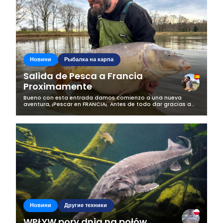
Новини
Рыбалка на карпа
Salida de Pesca a Francia
Proximamente
Bueno con esta entrada damos comienzo a una nueva
aventura, ¡Pescar en FRANCIA¡. Antes de todo dar gracias a
todos los seguidores que día a día siguen a nuestro equipo,
en el cual no mentimos ni...
Новини
Другие техники
WPŁYW pory dnia na połów