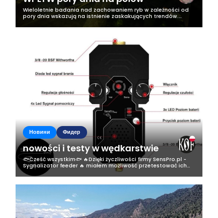
Wieloletnie badania nad zachowaniem ryb w zależności od
pory dnia wskazują na istnienie zaskakujących trendów.
Okazuje się, że wczesne poranki są czasem, gdy ryby są
najbardziej aktywne i...
Новини
Фидер
nowości i testy w wędkarstwie
🐟Cześć wszystkim🐟 🔥Dzięki życzliwości firmy SensPro.pl -
Sygnalizator feeder 🔥 miałem możliwość przetestować ich
produkt a mianowicie sygnalizator do feedera✅️ 🐟✅️Miałem
dwa tygodnie na testy a...