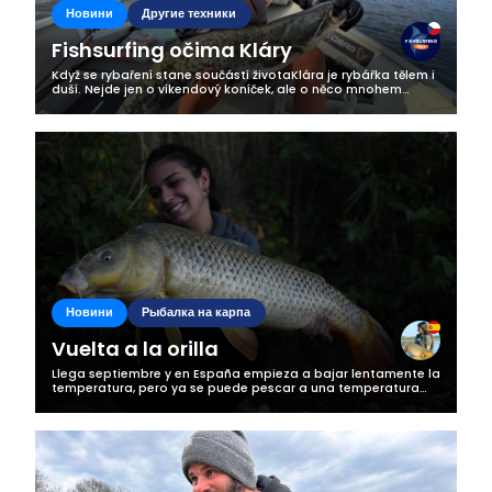
Business
Новини
Другие техники
Fishsurfing očima Kláry
Když se rybaření stane součástí životaKlára je rybářka tělem i
duší. Nejde jen o víkendový koníček, ale o něco mnohem
hlubšího. Rybaření je pro ni životní styl, způsob, jak najít klid,
radost a...
Новини
Рыбалка на карпа
Vuelta a la orilla
Llega septiembre y en España empieza a bajar lentamente la
temperatura, pero ya se puede pescar a una temperatura
normal. No con las olas de calor que hemos tenido este
verano de muchos días a más...