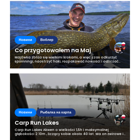
Новини
Воблер
Co przygotowałem na Maj
Majówka zbliża się wielkimi krokami, a więc czas odkurzyć
spinnningi, naostrzyć haki, rozpakować nowości i odliczać
ostatnie dni! Ja sezon otwieram standardowo –
szczupakami. Dlatego też i na nich...
Новини
Рыбалка на карпа
Carp Run Lakes
Carp Run Lakes Akwen o wielkości 1,5h i maksymalnej
głębokości 2.10m , liczący sobie około 40 lat. Ma on żwirowe i
muliste dno, na linii brzegowej znajdują się trzciny, jest