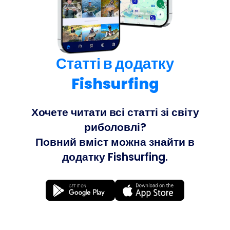
Статті в додатку
Fishsurfing
Хочете читати всі статті зі світу
риболовлі?
Повний вміст можна знайти в
додатку Fishsurfing.