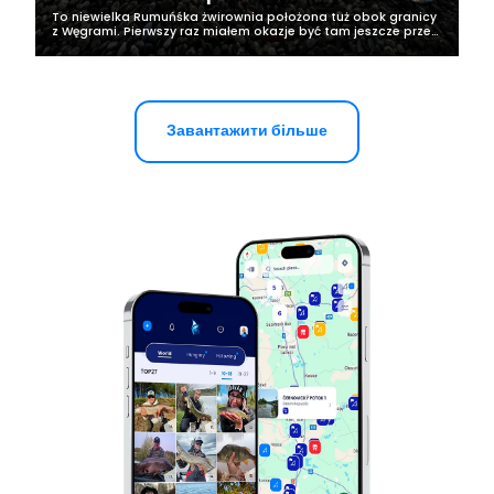
To niewielka Rumuńśka żwirownia położona tuż obok granicy
z Węgrami. Pierwszy raz miałem okazje być tam jeszcze przed
oficjalnym otwarciem tej wody, która na pierwszy rzut oka nie
jest za bardzo...
Завантажити більше