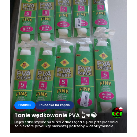
Новини
Рыбалка на карпа
Tanie wędkowanie PVA 👆👊😁
Hejka taka szybka wrzutka odnosząca się do przepłacania
za niektóre produkty pierwszej potrzeby w asortymencie
karpiowym. Więc jak widzicie na zdjęciach chodzi o siateczkę
PVA. Myślę że karzdy...