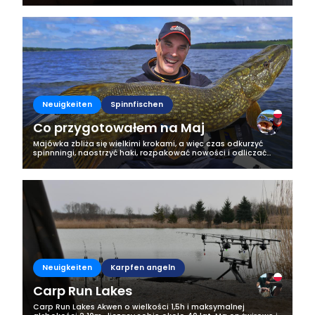
PVA. Myślę że karzdy...
Neuigkeiten
Spinnfischen
Co przygotowałem na Maj
Majówka zbliża się wielkimi krokami, a więc czas odkurzyć
spinnningi, naostrzyć haki, rozpakować nowości i odliczać
ostatnie dni! Ja sezon otwieram standardowo –
szczupakami. Dlatego też i na nich...
Neuigkeiten
Karpfen angeln
Carp Run Lakes
Carp Run Lakes Akwen o wielkości 1,5h i maksymalnej