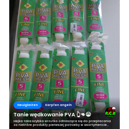
Neuigkeiten
Karpfen angeln
Tanie wędkowanie PVA 👆👊😁
Hejka taka szybka wrzutka odnosząca się do przepłacania
za niektóre produkty pierwszej potrzeby w asortymencie
karpiowym. Więc jak widzicie na zdjęciach chodzi o siateczkę