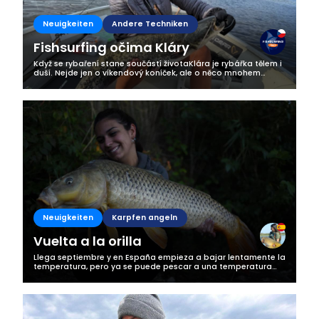
Business
Neuigkeiten
Andere Techniken
Fishsurfing očima Kláry
Když se rybaření stane součástí životaKlára je rybářka tělem i
duší. Nejde jen o víkendový koníček, ale o něco mnohem
hlubšího. Rybaření je pro ni životní styl, způsob, jak najít klid,
radost a...
Neuigkeiten
Karpfen angeln
Vuelta a la orilla
Llega septiembre y en España empieza a bajar lentamente la
temperatura, pero ya se puede pescar a una temperatura
normal. No con las olas de calor que hemos tenido este
verano de muchos días a más...