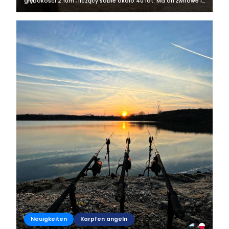
głębokości 2.10m , liczący sobie około 40 lat. Ma on żwirowe i
muliste dno, na linii brzegowej znajdują się trzciny, jest
również wyspa. Akwen...
Neuigkeiten
Karpfen angeln