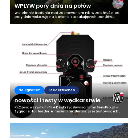
WPŁYW pory dnia na połów
Wieloletnie badania nad zachowaniem ryb w zależności od
pory dnia wskazują na istnienie zaskakujących trendów.
Okazuje się, że wczesne poranki są czasem, gdy ryby są
najbardziej aktywne i...
Neuigkeiten
Feederfischen
nowości i testy w wędkarstwie
🐟Cześć wszystkim🐟 🔥Dzięki życzliwości firmy SensPro.pl -
Sygnalizator feeder 🔥 miałem możliwość przetestować ich
produkt a mianowicie sygnalizator do feedera✅️ 🐟✅️Miałem
dwa tygodnie na testy a...