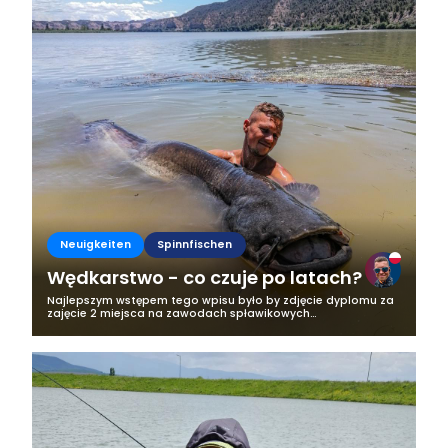
Neuigkeiten
Spinnfischen
Wędkarstwo - co czuje po latach?
Najlepszym wstępem tego wpisu było by zdjęcie dyplomu za
zajęcie 2 miejsca na zawodach spławikowych
zorganizowanych z okazji dnia dziecka gdy miałem 5 lat. Mój
tato, wujek i dziadek od małego...