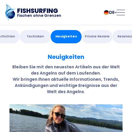
FISHSURFING
DE
Fischen ohne Grenzen
Registrierung
български
Norsk
chichten
Techniken
Neuigkeiten
Private Reviere
Rezensi
Čeština
Polski
Dansk
Português
Neuigkeiten
Startseite
Deutsch
Românesc
English
Pусский
Bleiben Sie mit den neuesten Artikeln aus der Welt
des Angelns auf dem Laufenden.
Español
Slovenčina
Blog
Wir bringen Ihnen aktuelle Informationen, Trends,
Français
Suomalainen
Ankündigungen und wichtige Ereignisse aus der
Italiano
Svenska
Über die App
Welt des Angelns.
Magyar
Türk
Nederlands
Українська
Fishsurfing