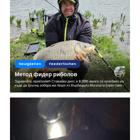
Neuigkeiten
Feederfischen
Метод фидер риболов
Здравейте, приятели!!! Ставайки днес в 6:30h много се колебаех на
къде да тръгна, избора ми беше яз.Върбица,яз.Могилата (преставях
си как утре всички ме псуват,че съм набол новите риби 🤣🤣🤣) и...