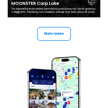
MOONSTER Carp Lake
To niewielka Rumuńśka żwirownia położona tuż obok granicy
z Węgrami. Pierwszy raz miałem okazje być tam jeszcze przed
oficjalnym otwarciem tej wody, która na pierwszy rzut oka nie
jest za bardzo...
Mehr laden