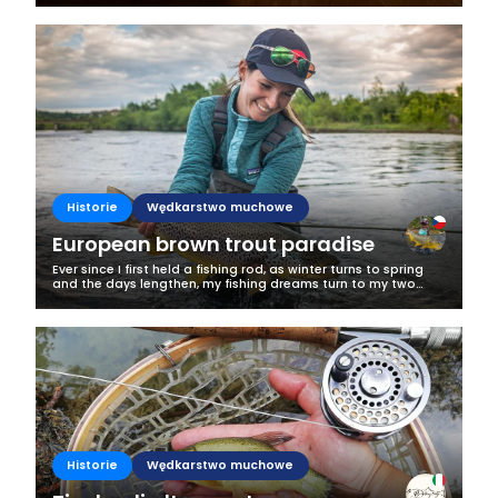
lipień na którym...
Historie
Wędkarstwo muchowe
European brown trout paradise
Ever since I first held a fishing rod, as winter turns to spring
and the days lengthen, my fishing dreams turn to my two
favourite freshwater fish – brown trout and pike. This is when
the...
Historie
Wędkarstwo muchowe