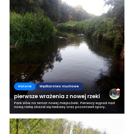
Historie
Wędkarstwo muchowe
pierwsze wrażenia z nowej rzeki
Pare słów na temat nowej miejscówki. Pierwszy wypad nad
nową rzekę okazał się łaskawy oraz pozostawił spory
niedosyt związany z połowem. Zaczynając od początku nad
rzeką pojawiłem się poźno koło...