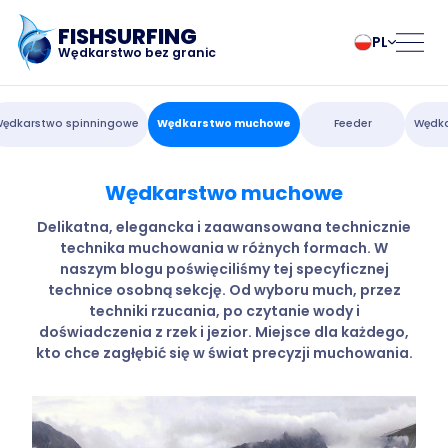
FISHSURFING
PL
Wędkarstwo bez granic
Rejestracja
български
Norsk
ędkarstwo spinningowe
Wędkarstwo muchowe
Feeder
Wędka
Čeština
Polski
Dansk
Português
Wędkarstwo muchowe
Strona główna
Deutsch
Românesc
English
Pусский
Delikatna, elegancka i zaawansowana technicznie
technika muchowania w różnych formach. W
Español
Slovenčina
Blog
naszym blogu poświęciliśmy tej specyficznej
Français
Suomalainen
technice osobną sekcję. Od wyboru much, przez
Italiano
Svenska
Informacje o aplikacji
techniki rzucania, po czytanie wody i
Magyar
Türk
doświadczenia z rzek i jezior. Miejsce dla każdego,
kto chce zagłębić się w świat precyzji muchowania.
Nederlands
Українська
Fishsurfing