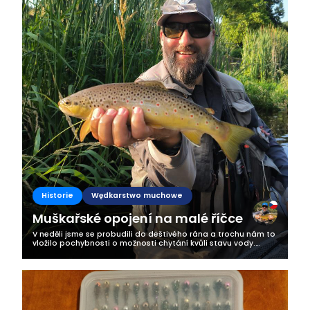
Historie
Wędkarstwo muchowe
Muškařské opojení na malé říčce
V neděli jsme se probudili do deštivého rána a trochu nám to
vložilo pochybnosti o možnosti chytání kvůli stavu vody.
Nicméně v poledne se vyčasilo a my jsme s radostí vyrazili na
MP říčku....