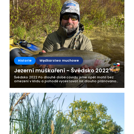
Historie
Wędkarstwo muchowe
Jezerní muškaření - Švédsko 2022
Švédsko 2022 Po dlouhé době covidu jsme opět mohli bez
omezení v klidu a pohodě vycestovat na dlouho plánovanou
rybářskou výpravu do Švédska. Letos to byla už třetí moje
výprava na sever Evropy....