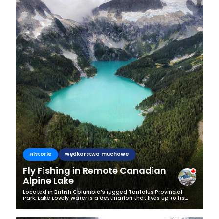
Business
Historie
Wędkarstwo muchowe
Fly Fishing in Remote Canadian
Alpine Lake
Located in British Columbia’s rugged Tantalus Provincial
Park, Lake Lovely Water is a destination that lives up to its
name. I've had the privilege of visiting this glacial gem three
times so far,...