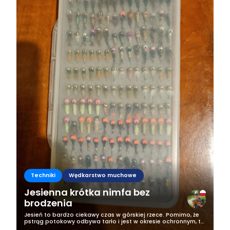
Techniki
Wędkarstwo muchowe
Jesienna krótka nimfa bez
brodzenia
Jesień to bardzo ciekawy czas w górskiej rzece. Pomimo, że
pstrąg potokowy odbywa tarło i jest w okresie ochronnym, to
pozostaje nam kilka gatunków do połowu i jednym z nich jest