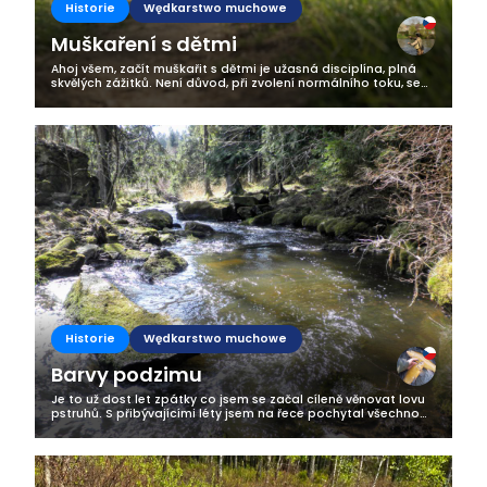
Historie
Wędkarstwo muchowe
Muškaření s dětmi
Ahoj všem, začít muškařit s dětmi je užasná disciplína, plná
skvělých zážitků. Není důvod, při zvolení normálního toku, se
čehokoliv bát. Chce to mít jen pořádnou dávku trpělivosti,
dostatek...
Historie
Wędkarstwo muchowe
Barvy podzimu
Je to už dost let zpátky co jsem se začal cíleně věnovat lovu
pstruhů. S přibývajícími léty jsem na řece pochytal všechno
možné, ale jeden můj rybářský sen zůstával i přes veškeré
snahy nesplněn....