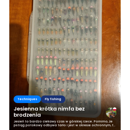
Techniques
Fly fishing
Jesienna krótka nimfa bez
brodzenia
Jesień to bardzo ciekawy czas w górskiej rzece. Pomimo, że
pstrąg potokowy odbywa tarło i jest w okresie ochronnym, to
pozostaje nam kilka gatunków do połowu i jednym z nich jest