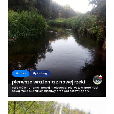
Stories
Fly fishing
pierwsze wrażenia z nowej rzeki
Pare słów na temat nowej miejscówki. Pierwszy wypad nad
nową rzekę okazał się łaskawy oraz pozostawił spory
niedosyt związany z połowem. Zaczynając od początku nad
rzeką pojawiłem się poźno koło...