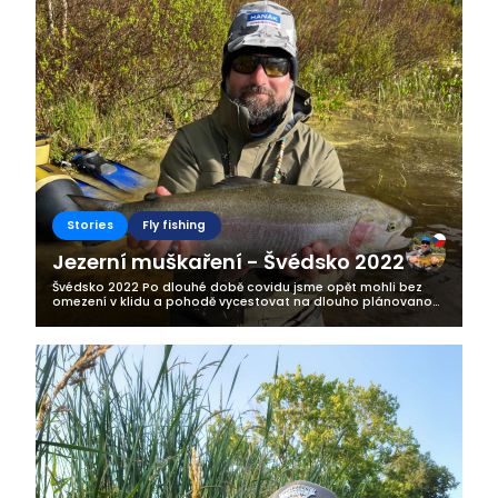
Stories
Fly fishing
Jezerní muškaření - Švédsko 2022
Švédsko 2022 Po dlouhé době covidu jsme opět mohli bez
omezení v klidu a pohodě vycestovat na dlouho plánovanou
rybářskou výpravu do Švédska. Letos to byla už třetí moje
výprava na sever Evropy....