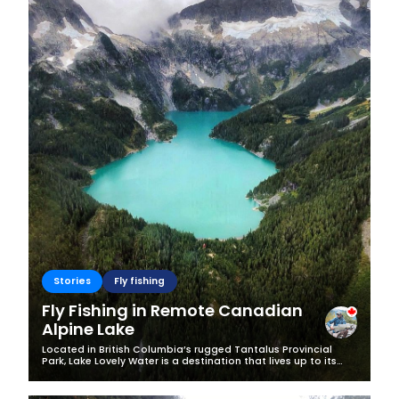
Business
Stories
Fly fishing
Fly Fishing in Remote Canadian
Alpine Lake
Located in British Columbia’s rugged Tantalus Provincial
Park, Lake Lovely Water is a destination that lives up to its
name. I've had the privilege of visiting this glacial gem three
times so far,...