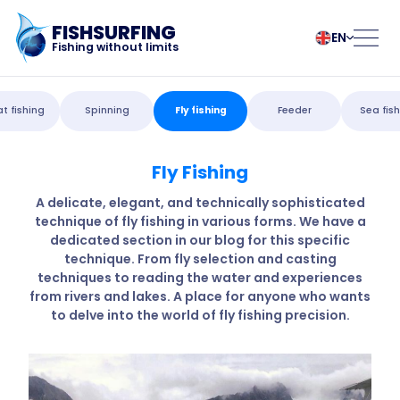
FISHSURFING
EN
Fishing without limits
Registration
български
Norsk
at fishing
Spinning
Fly fishing
Feeder
Sea fis
Čeština
Polski
Dansk
Português
Fly Fishing
Home
Deutsch
Românesc
English
Pусский
A delicate, elegant, and technically sophisticated
technique of fly fishing in various forms. We have a
Español
Slovenčina
Blog
dedicated section in our blog for this specific
Français
Suomalainen
technique. From fly selection and casting
Italiano
Svenska
About the app
techniques to reading the water and experiences
Magyar
Türk
from rivers and lakes. A place for anyone who wants
to delve into the world of fly fishing precision.
Nederlands
Українська
Fishsurfing