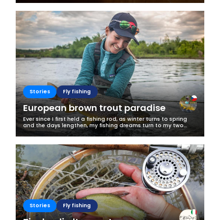
lipień na którym...
Stories
Fly fishing
European brown trout paradise
Ever since I first held a fishing rod, as winter turns to spring
and the days lengthen, my fishing dreams turn to my two
favourite freshwater fish – brown trout and pike. This is when
the...
Stories
Fly fishing