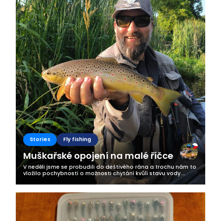
Stories
Fly fishing
Muškařské opojení na malé říčce
V neděli jsme se probudili do deštivého rána a trochu nám to
vložilo pochybnosti o možnosti chytání kvůli stavu vody.
Nicméně v poledne se vyčasilo a my jsme s radostí vyrazili na
MP říčku....