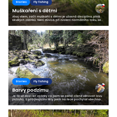
Stories
Fly fishing
Muškaření s dětmi
Ahoj všem, začít muškařit s dětmi je užasná disciplína, plná
skvělých zážitků. Není důvod, při zvolení normálního toku, se
čehokoliv bát. Chce to mít jen pořádnou dávku trpělivosti,
dostatek...
Stories
Fly fishing
Barvy podzimu
Je to už dost let zpátky co jsem se začal cíleně věnovat lovu
pstruhů. S přibývajícími léty jsem na řece pochytal všechno
možné, ale jeden můj rybářský sen zůstával i přes veškeré
snahy nesplněn....