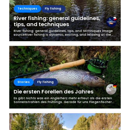
Techniques
Fly fishing
River fishing: general guidelines,
tips, and techniques
River fishing: general guidelines, tips, and techniques Image
sourceRiver fishing is dynamic, exciting, and relaxing at the
same time. It does not require a lot of equipment and it can
easily be...
Stories
Fly fishing
Die ersten Forellen des Jahres
Es gibt nichts was ein Anglerherz mehr erfreut als die ersten
Sonnenstrahlen des Frühlings. Gerade für uns Fliegenfischer
beginnt nun wieder die schönste Zeit am Wasser, doch die
Jagd auf die...