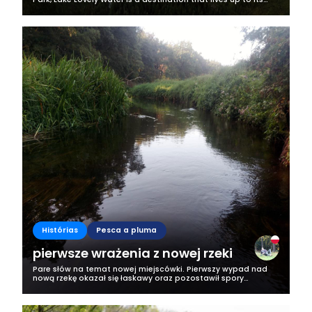
name. I've had the privilege of visiting this glacial gem three
times so far,...
Histórias
Pesca a pluma
pierwsze wrażenia z nowej rzeki
Pare słów na temat nowej miejscówki. Pierwszy wypad nad
nową rzekę okazał się łaskawy oraz pozostawił spory
niedosyt związany z połowem. Zaczynając od początku nad
rzeką pojawiłem się poźno koło...