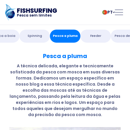
FISHSURFING
PT
Pesca sem limites
Registo
български
Norsk
ca a boia
Spinning
Pesca a pluma
Feeder
Pesca de
Čeština
Polski
Dansk
Português
Pesca a pluma
Início
Deutsch
Românesc
English
Pусский
A técnica delicada, elegante e tecnicamente
sofisticada da pesca com mosca em suas diversas
Español
Slovenčina
Blogue
formas. Dedicamos um espaço específico em
Français
Suomalainen
nosso blog a essa técnica específica. Desde a
Italiano
Svenska
Sobre a aplicação
escolha das moscas até as técnicas de
Magyar
Türk
lançamento, passando pela leitura da água e pelas
experiências em rios e lagos. Um espaço para
Nederlands
Українська
Fishsurfing
todos aqueles que desejam mergulhar no mundo
da precisão da pesca com mosca.