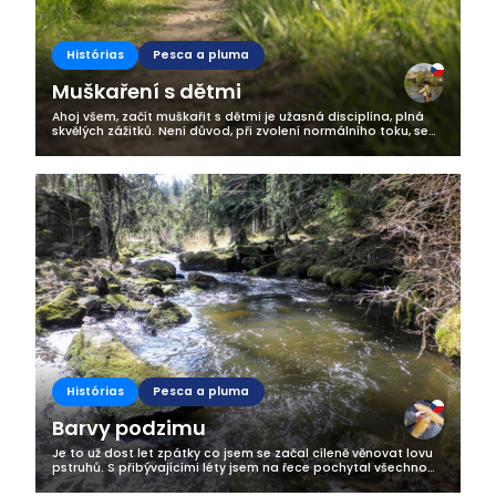
Histórias
Pesca a pluma
Muškaření s dětmi
Ahoj všem, začít muškařit s dětmi je užasná disciplína, plná
skvělých zážitků. Není důvod, při zvolení normálního toku, se
čehokoliv bát. Chce to mít jen pořádnou dávku trpělivosti,
dostatek...
Histórias
Pesca a pluma
Barvy podzimu
Je to už dost let zpátky co jsem se začal cíleně věnovat lovu
pstruhů. S přibývajícími léty jsem na řece pochytal všechno
možné, ale jeden můj rybářský sen zůstával i přes veškeré