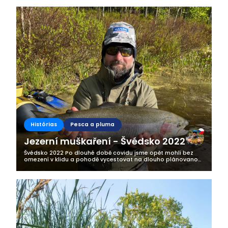
snahy nesplněn....
Histórias
Pesca a pluma
Jezerní muškaření - Švédsko 2022
Švédsko 2022 Po dlouhé době covidu jsme opět mohli bez
omezení v klidu a pohodě vycestovat na dlouho plánovanou
rybářskou výpravu do Švédska. Letos to byla už třetí moje
výprava na sever Evropy....