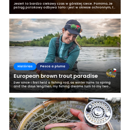
Jesień to bardzo ciekawy czas w górskiej rzece. Pomimo, że
pstrąg potokowy odbywa tarło i jest w okresie ochronnym, to
pozostaje nam kilka gatunków do połowu i jednym z nich jest
lipień na którym...
Histórias
Pesca a pluma
European brown trout paradise
Ever since I first held a fishing rod, as winter turns to spring
and the days lengthen, my fishing dreams turn to my two
favourite freshwater fish – brown trout and pike. This is when
the...