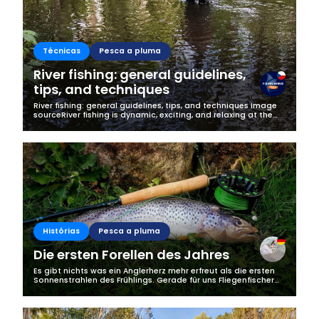
Técnicas
Pesca a pluma
River fishing: general guidelines,
tips, and techniques
River fishing: general guidelines, tips, and techniques Image
sourceRiver fishing is dynamic, exciting, and relaxing at the
same time. It does not require a lot of equipment and it can
easily be...
Histórias
Pesca a pluma
Die ersten Forellen des Jahres
Es gibt nichts was ein Anglerherz mehr erfreut als die ersten
Sonnenstrahlen des Frühlings. Gerade für uns Fliegenfischer
beginnt nun wieder die schönste Zeit am Wasser, doch die
Jagd auf die...