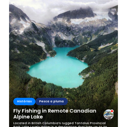
Business
Histórias
Pesca a pluma
Fly Fishing in Remote Canadian
Alpine Lake
Located in British Columbia’s rugged Tantalus Provincial
Park, Lake Lovely Water is a destination that lives up to its