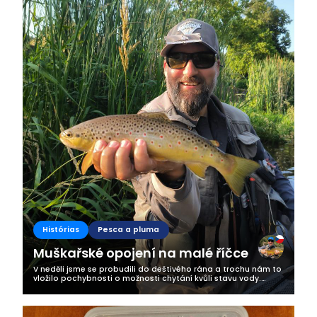
Histórias
Pesca a pluma
Muškařské opojení na malé říčce
V neděli jsme se probudili do deštivého rána a trochu nám to
vložilo pochybnosti o možnosti chytání kvůli stavu vody.
Nicméně v poledne se vyčasilo a my jsme s radostí vyrazili na
MP říčku....