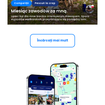
Competiții
Pescuit la crap
Miesiąc zawodów za mną.
Lipiec był dla mnie bardzo intensywnym miesiącem. Sporo
wyjazdów wędkarskich, przeplatająca się pomiędzy nimi
praca oraz oczywiście zawody, na których nie mogło mnie
zabraknąć. Decyzję o udziale w...
Încărcați mai mult