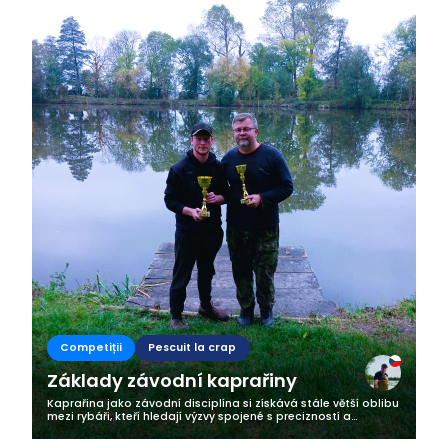
Business
Competiții
Pescuit la crap
Základy závodní kaprařiny
Kaprařina jako závodní disciplína si získává stále větší oblibu
mezi rybáři, kteří hledají výzvy spojené s precizností a
strategickým myšlením. Tyto závody jsou nejen o vytrvalosti,
ale především...