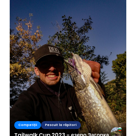
Competiții
Pescuit la răpitori
Tailwalk Cup 2023 - езеро Загорка