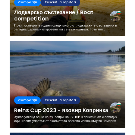
Competiții
Pescuit la răpitori
Лодкарско състезание / Boat
competition
През последните години следя много от лодкарските състезания в
западна Европа и откровено им се възхищавам. Този тип
състезания дават една по-различна перспектива у бреговия
риболовец и когато...
Competiții
Pescuit la răpitori
Reins Cup 2023 - язовир Копринка
Хубав уикенд беше на яз. Копринка! В Петък пристигнах и обходих
един голям участък от скалистата брегова ивица, където намерих
порядъчна слука. Рибите в сутришните часове бяха близо до брега
в...