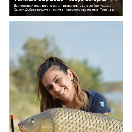
Две седмици след Realis лига - втори кръг със съотборника ми
Калоян Добрев взехме участие в поредното състезание. Този път
състезанието за нас протече по различен начин, като всеки игра...