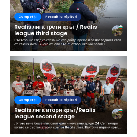
Competiții
Pescuit la răpitori
Realis лига трети кръг / Realis
league third stage
Състезание след състезание ето дойде време и за последният етап
от Realis лига. В него отново със съотборника ми Калоян
премерихме сили срещу дузина отбора от добри спинингисти.
Правилата за...
Competiții
Pescuit la răpitori
Realis лига втори кръг/Realis
league second stage
Лятото вече беше към своя край и неусетно дойде 24 Септември,
когато се състоя втория кръг от Realis лига. Както на първия кръг,
така и на този организатор е Клуб за спортен риболов - ВУК.БГ....