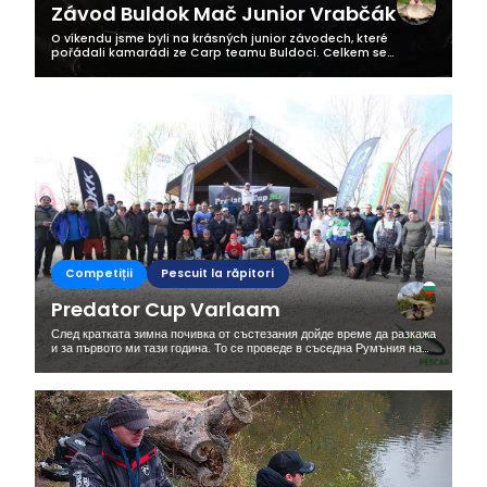
Závod Buldok Mač Junior Vrabčák
O víkendu jsme byli na krásných junior závodech, které
pořádali kamarádi ze Carp teamu Buldoci. Celkem se
závodu zůčastnilo 19 závodních teamů. Náš team s úderným
jménem "Parma Zabiják " ve...
Competiții
Pescuit la răpitori
Predator Cup Varlaam
След кратката зимна почивка от състезания дойде време да разкажа
и за първото ми тази година. То се проведе в съседна Румъния на
частно езеро за спортен риболов Варлаам, където по информация...