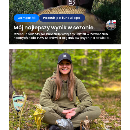
Competiții
Pescuit pe fundul apei
Mój najlepszy wynik w sezonie.
Cześć! Z soboty na niedzielę wziąłem udział w zawodach
nocnych Koła PZW Starówka organizowanych na Łowisko
Specjalnym Okoń-Wodociągi w Częstochowie. Przyjeżdżając
na zawody byłem dobrze...