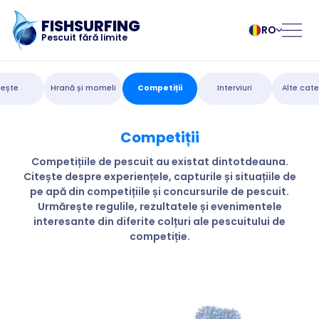
FISHSURFING
RO
Pescuit fără limite
Înregistrare
български
Norsk
ește
Hrană și momeli
Competiții
Interviuri
Alte cate
Čeština
Polski
Dansk
Português
Competiții
Pagina de pornire
Deutsch
Românesc
English
Pусский
Competițiile de pescuit au existat dintotdeauna.
Citește despre experiențele, capturile și situațiile de
Español
Slovenčina
Blog
pe apă din competițiile și concursurile de pescuit.
Français
Suomalainen
Urmărește regulile, rezultatele și evenimentele
Italiano
Svenska
Despre aplicație
interesante din diferite colțuri ale pescuitului de
Magyar
Türk
competiție.
Nederlands
Українська
Fishsurfing