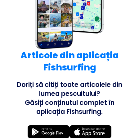
Articole din aplicația
Fishsurfing
Doriți să citiți toate articolele din
lumea pescuitului?
Găsiți conținutul complet în
aplicația Fishsurfing.