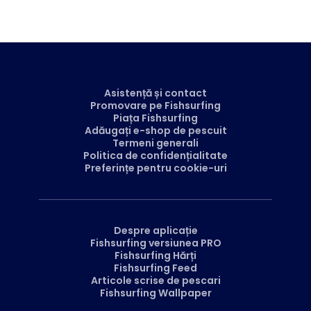
Asistență și contact
Promovare pe Fishsurfing
Piața Fishsurfing
Adăugați e-shop de pescuit
Termeni generali
Politica de confidențialitate
Preferințe pentru cookie-uri
Despre aplicație
Fishsurfing versiunea PRO
Fishsurfing Hărți
Fishsurfing Feed
Articole scrise de pescari
Fishsurfing Wallpaper