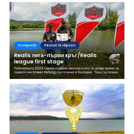
Competiții
Pescuit la răpitori
Realis лига-първи кръг/Realis
league first stage
Риболовната 2023 година отдавна започна и ето, че дойде време за
първото ми Street Fishing състезание в България. Това състезание
е разделено на три етапа част от Realis лига, като първия се...