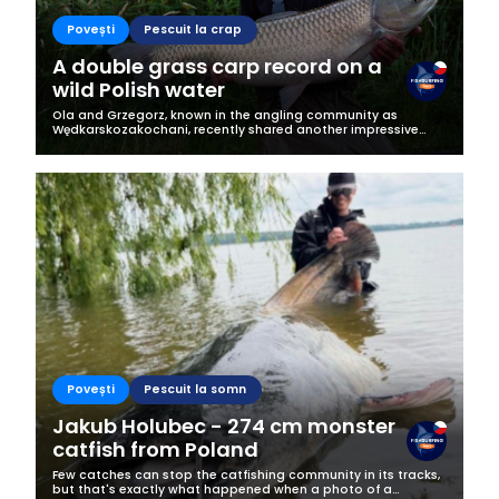
Povești
Pescuit la crap
A double grass carp record on a
wild Polish water
Ola and Grzegorz, known in the angling community as
Wędkarskozakochani, recently shared another impressive
catch on their Fishsurfing account. This time, an almost 20-
kilogram grass carp fell for...
Povești
Pescuit la somn
Jakub Holubec - 274 cm monster
catfish from Poland
Few catches can stop the catfishing community in its tracks,
but that's exactly what happened when a photo of a