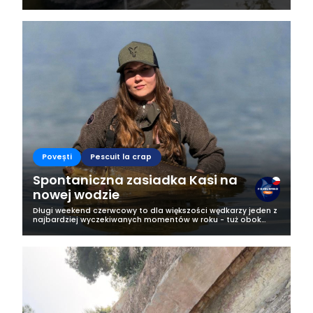
gigantic 274 cm catfish appeared on Jakub Holubec's
Fishsurfing profile.Caught at...
Povești
Pescuit la crap
Spontaniczna zasiadka Kasi na
nowej wodzie
Długi weekend czerwcowy to dla większości wędkarzy jeden z
najbardziej wyczekiwanych momentów w roku - tuż obok
majówki. Każdy fan wędkarstwa marzy wtedy o tym, żeby
wyrwać się nad upragnioną...