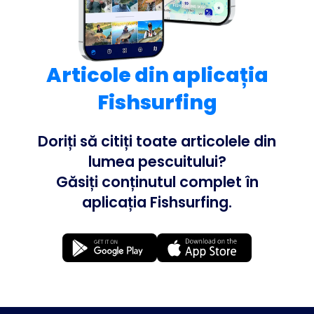
Articole din aplicația
Fishsurfing
Doriți să citiți toate articolele din
lumea pescuitului?
Găsiți conținutul complet în
aplicația Fishsurfing.