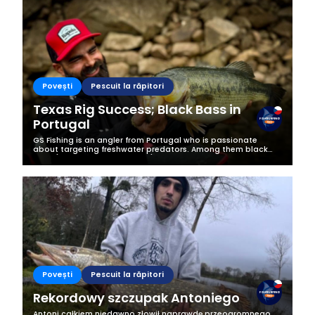
Povești
Pescuit la răpitori
Texas Rig Success; Black Bass in
Portugal
GS Fishing is an angler from Portugal who is passionate
about targeting freshwater predators. Among them black
bass (Micropterus salmoides) are his absolute favourite, as
they are the most...
Povești
Pescuit la răpitori
Rekordowy szczupak Antoniego
Antoni całkiem niedawno złowił naprawdę przeogromnego