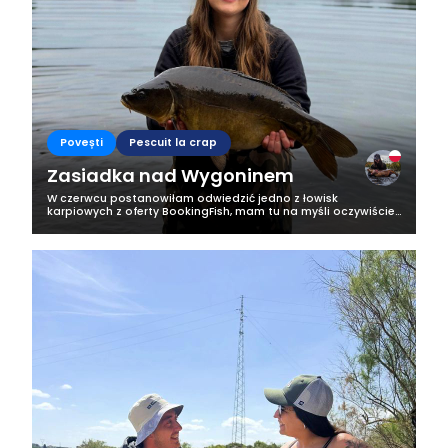
Business
Povești
Pescuit la crap
Zasiadka nad Wygoninem
W czerwcu postanowiłam odwiedzić jedno z łowisk
karpiowych z oferty BookingFish, mam tu na myśli oczywiście
malowniczy, tajemniczy i przepiękny Wygonin. To
polodowcowy akwen o powierzchni 68 ha,...