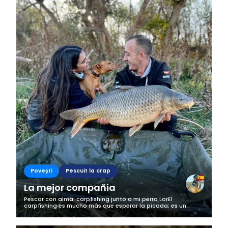
Povești
Pescuit la crap
La mejor compañia
Pescar con alma: carpfishing junto a mi perro LorEl
carpfishing es mucho más que esperar la picada; es un
momento de conexión con la naturaleza, contigo mismo… y,
en mi caso, con mi fiel...