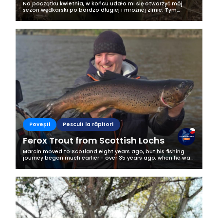
Na początku kwietnia, w końcu udało mi się otworzyć mój
sezon wędkarski po bardzo długiej i mroźnej zimie. Tym
razem wybór padł na nowo powstałe łowisko karpiowe Valley
Carp Lake w Ostrzycach,...
Povești
Pescuit la răpitori
Ferox Trout from Scottish Lochs
Marcin moved to Scotland eight years ago, but his fishing
journey began much earlier - over 35 years ago, when he was
just a young boy discovering the magic of the water for the
first time. What...