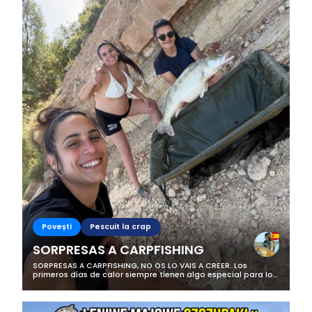
Povești
Pescuit la crap
SORPRESAS A CARPFISHING
SORPRESAS A CARPFISHING, NO OS LO VAIS A CREER. Los
primeros días de calor siempre tienen algo especial para los
que vivimos la pesca con pasión. Esta vez tocaba disfrutar
de una semana de...