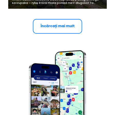
szczupaka – rybę, która miała ponad metr długości! To
wydarzenie było na tyle wyjątkowe, że postanowił podzielić
się z nami historią z tego...
Încărcați mai mult