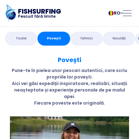
FISHSURFING
RO
Pescuit fără limite
Înregistrare
български
Norsk
Toate
Povești
Tehnici
Noutăți
Čeština
Polski
Dansk
Português
Povești
Pagina de pornire
Deutsch
Românesc
English
Pусский
Pune-te în pielea unor pescari autentici, care scriu
propriile lor povești.
Español
Slovenčina
Blog
Aici vei găsi expediții inspiratoare, realizări, situații
Français
Suomalainen
neașteptate și experiențe personale de pe malul
Italiano
Svenska
Despre aplicație
apei.
Magyar
Türk
Fiecare poveste este originală.
Nederlands
Українська
Fishsurfing