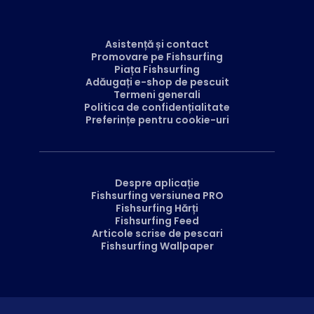
Asistență și contact
Promovare pe Fishsurfing
Piața Fishsurfing
Adăugați e-shop de pescuit
Termeni generali
Politica de confidențialitate
Preferințe pentru cookie-uri
Despre aplicație
Fishsurfing versiunea PRO
Fishsurfing Hărți
Fishsurfing Feed
Articole scrise de pescari
Fishsurfing Wallpaper