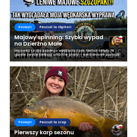
Povești
Pescuit la răpitori
Majowy spinning: Szybki wypad
na Dzierżno Małe
Majówka to dla każdego wędkarza czas niemal święty. W
głowie zwykle kiełkują ambitne plany – wielodniowe zasiadki,
pełny ekwipunek i nocne wyczekiwanie na branie. U mnie
miało być podobnie: dwa...
Povești
Pescuit la crap
Pierwszy karp sezonu