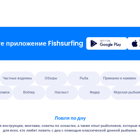
Регистрация
е приложение Fishsurfing
Главная
Частные водоемы
Обзоры
Рыба
Приманки и наживки
Блог
плавок
Воблер
Нахлыст
Фидер
Морская рыбная
О прило
Ловля по дну
Fishsur
е инструкции, монтажи, советы по оснастке, а также опыт рыболовов, которые
для всех, кто любит ловить с дна с помощью классической донной рыбалки.