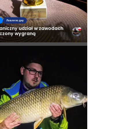
Ловля по дну
aniczny udział w zawodach
czony wygraną