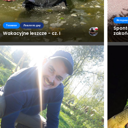
Истории
Техники
Ловля по дну
Spont
Wakacyjne leszcze - cz. I
zakoń