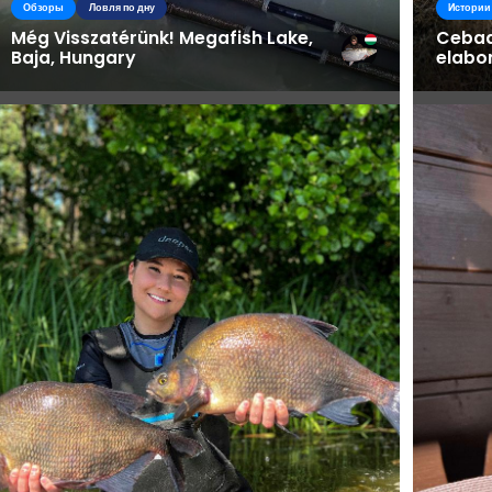
Обзоры
Ловля по дну
Истории
Még Visszatérünk! Megafish Lake,
Cebad
Baja, Hungary
elabo