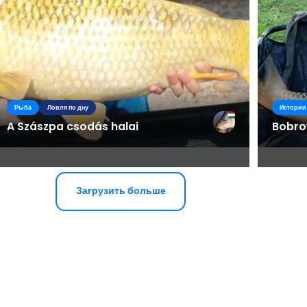
Рыба
Ловля по дну
Истории
A Szászpa csodás halai
Bobro
Загрузить больше