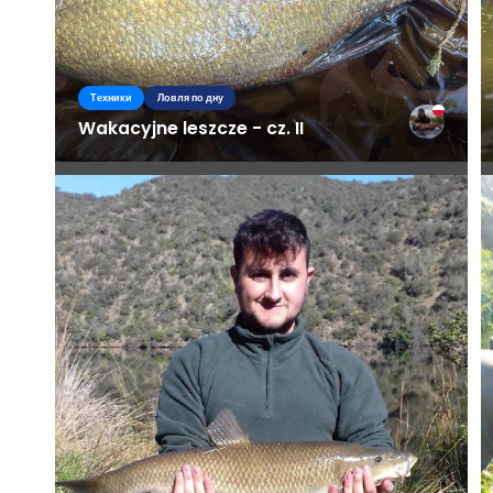
Техники
Ловля по дну
Wakacyjne leszcze - cz. II