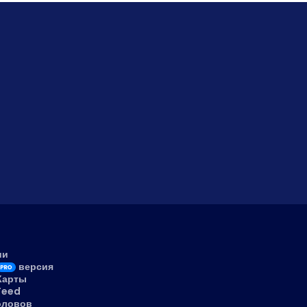
ии
версия
 Карты
Feed
оловов