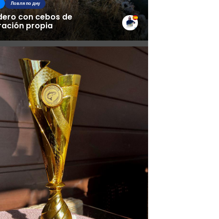
Ловля по дну
ero con cebos de
ración propia