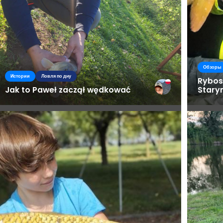
Обзоры
Истории
Ловля по дну
Rybos
Jak to Paweł zaczął wędkować
Stary