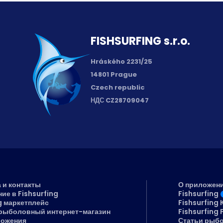
FISH­SURFING s.r.o.
Hráského 2231/25
14801 Prague
Czech republic
НДС CZ28709047
 и контакты
О приложен
ие в Fishsurfing
Fishsurfing
g маркетплейс
Fishsurfing
рыболовный интернет-магазин
Fishsurfing 
ложения
Статьи рыб