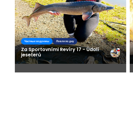
Частные водоемы
Ловля по дну
Za Sportovními Revíry 17 - Údolí
jeseterů