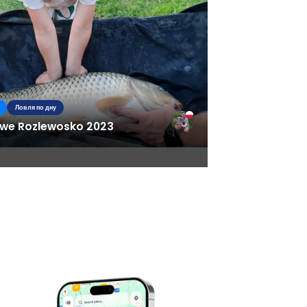
Ловля по дну
we Rozlewosko 2023