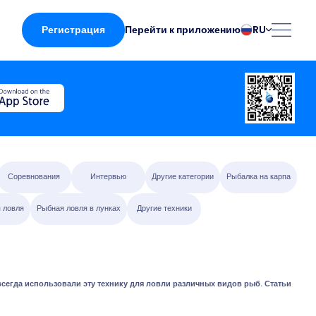
Регистрация
RU
Перейти к приложению
български
Norsk
Čeština
Polski
Dansk
Português
Deutsch
Românesc
English
Pусский
Español
Slovenčina
Соревнования
Интервью
Другие категории
Рыбалка на карпа
Français
Suomalainen
 ловля
Рыбная ловля в лунках
Другие техники
Italiano
Svenska
жении
Magyar
Türk
Nederlands
Українська
fing
 всегда использовали эту технику для ловли различных видов рыб. Статьи