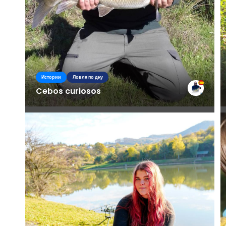
Истории
Ловля по дну
Cebos curiosos