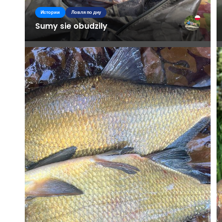
Истории
Ловля по дну
Sumy sie obudzily