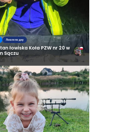
Ловля по дну
tan łowiska Koła PZW nr 20 w
m Sączu